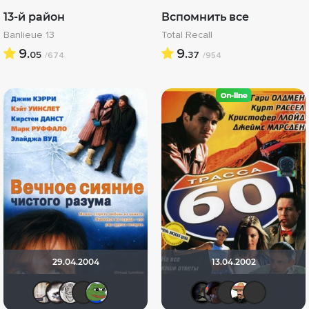
13-й район
Вспомнить все
Banlieue 13
Total Recall
9.
9.
05
37
/674
/954
29.04.2004
13.04.2002
MacMailler
Biker
Космизм
MustangBo
Paid Actor
xrockx
Kinom
Вал
С