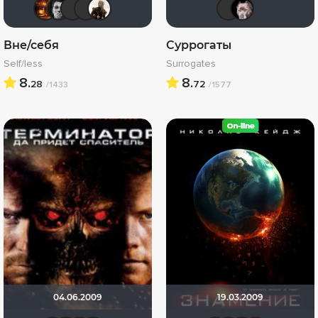
Макс Бро
Ƙeʍȃƞ
chaos-lilith
Стас П.
Stepa79
chaos-
>>
Вне/себя
Суррогаты
Self/less
Surrogates
8.
8.
28
72
/1433
/1577
04.06.2009
19.03.2009