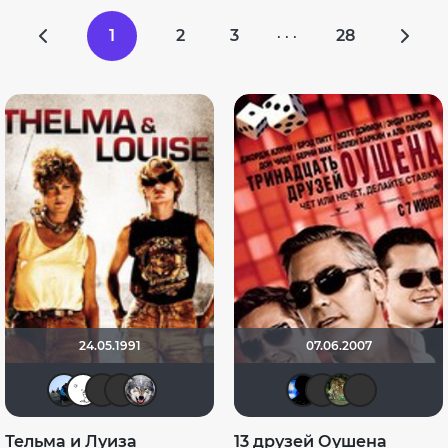
1
2
3
28
· · ·
24.05.1991
07.06.2007
mudrii
Deviane
SanyaSasnya
Markus_Crowe
Волк-Одиночка
Galiaph
chaos-
de
Тельма и Луиза
13 друзей Оушена