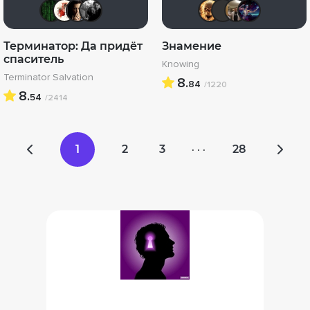
Matrix
Виктория555
RQ7
Фокс Малдер
Leksus8
Хром
Vl
Терминатор: Да придёт
Знамение
спаситель
Knowing
Terminator Salvation
8.
84
/1220
8.
54
/2414
1
2
3
28
· · ·