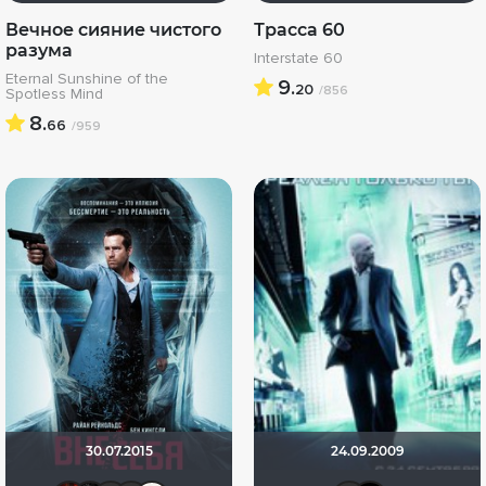
Вечное сияние чистого
Трасса 60
разума
Interstate 60
Eternal Sunshine of the
9.
20
/856
Spotless Mind
8.
66
/959
30.07.2015
24.09.2009