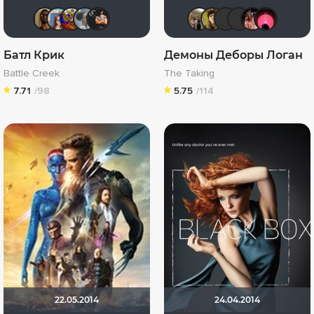
Mad_Max
Бобровская Юлия
struk84
AlissaN
ConzumiR
Vladimir 
electro
Yus9
yo
Батл Крик
Демоны Деборы Логан
Battle Creek
The Taking
7.71
/98
5.75
/114
22.05.2014
24.04.2014