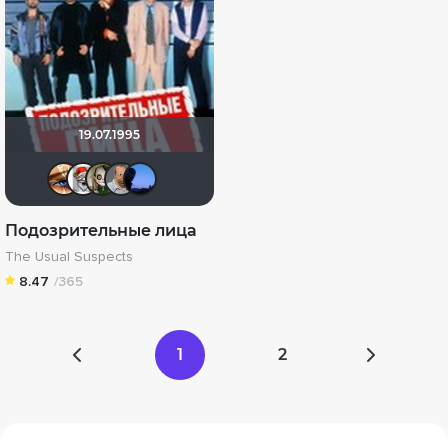
19.07.1995
Наташа Фил
dimzet
wladslowe
zorg
AlexKane19
Подозрительные лица
The Usual Suspects
8.47
/365
1
2