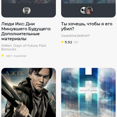
goldberg89
yura0
Mo
Люди Икс: Дни
Ты хочешь, чтобы я его
Минувшего Будущего:
убил?
Дополнительные
Uwantme2killhim?
материалы
5.92
/21
X-Men: Days of Future Past:
Bonuces
нет оценки