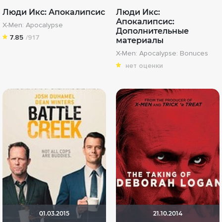
Люди Икс: Апокалипсис
Люди Икс:
Апокалипсис:
X-Men: Apocalypse
Дополнительные
7.85
/917
материалы
X-Men: Apocalypse: Bonuces
нет оценки
01.03.2015
21.10.2014