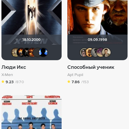
18.10.2000
09.09.1998
Gautama Buddha
DeoniSG85
loki86
Макс Бро
Фрэнк Пинатра
Galiaph
Калура
Leksus
Вел
D
Люди Икс
Способный ученик
X-Men
Apt Pupil
9.23
/870
7.86
/153