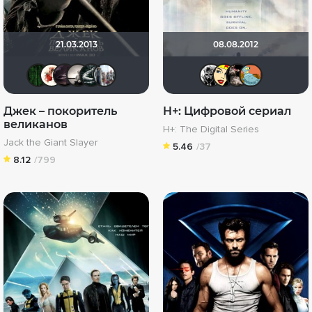
21.03.2013
08.08.2012
Matrix
Виктория555
Skyspeed
Рижанка
Большой любитель кино
id95924809
ЭнниЯ
Li_Wi
se
Джек – покоритель
H+: Цифровой сериал
великанов
H+: The Digital Series
Jack the Giant Slayer
5.46
/37
8.12
/799