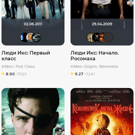
02.06.2011
29.04.2009
Galiaph
maxx2035
Большой любитель кино
Gautam
loki8
Ма
Люди Икс: Первый
Люди Икс: Начало.
класс
Росомаха
X-Men: First Class
X-Men Origins: Wolverine
8.90
/1523
9.27
/1241