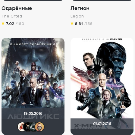
Одарённые
Легион
The Gifted
Legion
7.02
/160
6.61
/136
19.05.2016
01.01.2016
Виктория555
loki86
Большой любитель кино
Slaveleon