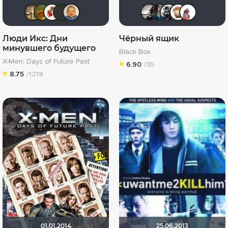
Gautama Buddha
now you see mee...
Виктория555
chaos-lilith
maxx2035
Рижанка
Anasta
Энн
ti
Люди Икс: Дни
Чёрный ящик
минувшего будущего
Black Box
X-Men: Days of Future Past
6.90
/35
8.75
/1218
01.01.2014
25.06.2013