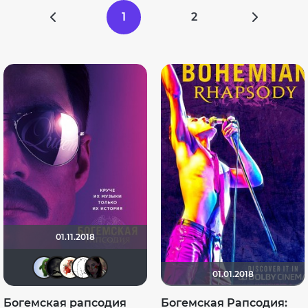
1
2
01.11.2018
ДЮ
xrockx
Виктория555
khmer
Dark Sword Moon
01.01.2018
Богемская рапсодия
Богемская Рапсодия: