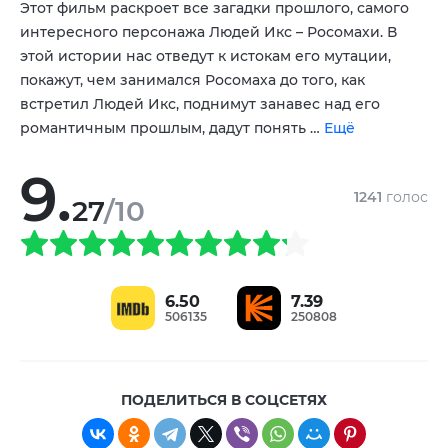
Этот фильм раскроет все загадки прошлого, самого
Дэниэл Хенни
Райан Рейнольдс
,
интересного персонажа Людей Икс – Росомахи. В
этой истории нас отведут к истокам его мутации,
покажут, чем занимался Росомаха до того, как
встретил Людей Икс, поднимут занавес над его
романтичным прошлым, дадут понять …
Ещё
9.
1241
голос
27
/10
6.50
7.39
506135
250808
ПОДЕЛИТЬСЯ В СОЦСЕТЯХ