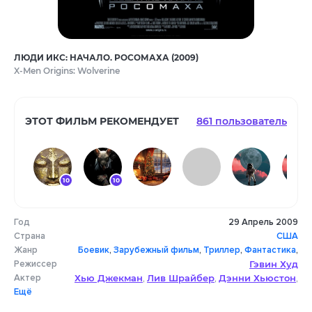
ЛЮДИ ИКС: НАЧАЛО. РОСОМАХА (2009)
X-Men Origins: Wolverine
ЭТОТ ФИЛЬМ РЕКОМЕНДУЕТ
861 пользователь
10
10
Год
29 Апрель 2009
9
10
Страна
США
Жанр
Боевик
,
Зарубежный фильм
,
Триллер
,
Фантастика
,
Режиссер
Гэвин Худ
Фэнтези
Актер
Хью Джекман
Лив Шрайбер
Дэнни Хьюстон
,
,
,
Ещё
Уилл Ай Эм
Линн Коллинс
Кевин Дюран
,
,
,
Доминик Монахэн
Тейлор Китч
,
,