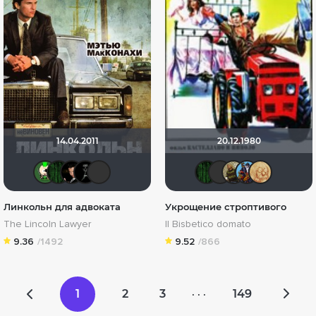
14.04.2011
20.12.1980
ХромЪ
Matrix
Бог любви
BADSMILE
Фрэнк Пинатра
Matrix
Фрэнк
Rea
!
Линкольн для адвоката
Укрощение строптивого
The Lincoln Lawyer
Il Bisbetico domato
9.36
/1492
9.52
/866
1
2
3
149
· · ·