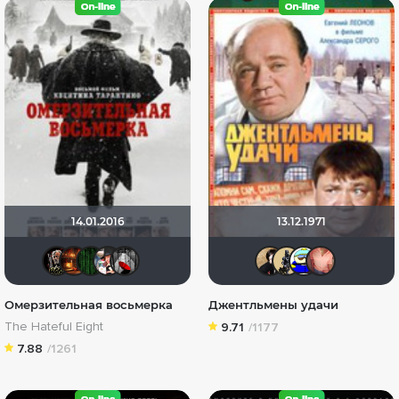
14.01.2016
13.12.1971
Бомжара с дробовиком
Макс Бро
Matrix
nothingtown_hero
Мышь Белая
Natella
Derbi
Вa
Омерзительная восьмерка
Джентльмены удачи
The Hateful Eight
9.71
/1177
7.88
/1261