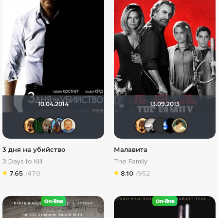
10.04.2014
13.09.2013
Leksus81
Matrix
Vladimir Samsonov
!!!Screamer!!!
maxx2035
Leksus81
Рижан
Вал
G
3 дня на убийство
Малавита
3 Days to Kill
The Family
7.65
/470
8.10
/952