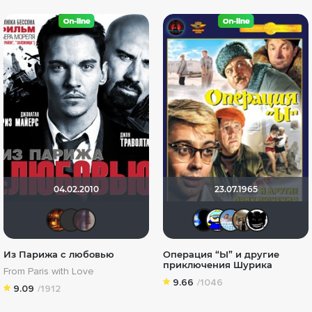
04.02.2010
23.07.1965
Макс Бро
Фрэнк Пинатра
Sonya Mus
Galiaph
Вande
Анд
V
Из Парижа с любовью
Операция “Ы” и другие
приключения Шурика
From Paris with Love
9.66
/1046
9.09
/1912