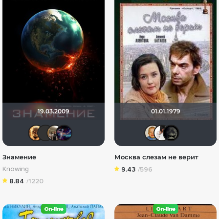
19.03.2009
01.01.1979
Leksus81
ХромЪ
Vladimir Samsonov
Linsay
maxx2
jane
x
Знамение
Москва слезам не верит
Knowing
9.43
/596
8.84
/1220