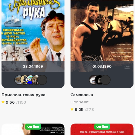
28.04.1969
01.03.1990
Анюта*-*
Derbish
Вanderos
Vladimir Samsonov
Lord Art
Biker
Кра
Ф
Бриллиантовая рука
Самоволка
Lionheart
9.66
/1153
9.05
/378