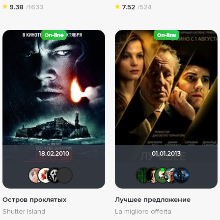
9.38
/1633
7.52
/524
18.02.2010
01.01.2013
reyzeld
Виктория555
orxan666
von Stierlitz
Matrix
RQ7
Хро
N
Остров проклятых
Лучшее предложение
Shutter Island
La migliore offerta