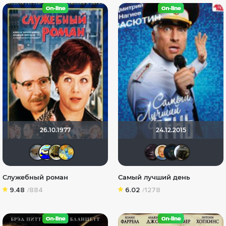
26.10.1977
24.12.2015
Анюта*-*
Вanderos
vadim7791
SKY4HOLO
Skyspe
maxx
so
Служебный роман
Самый лучший день
9.48
/884
6.02
/1278