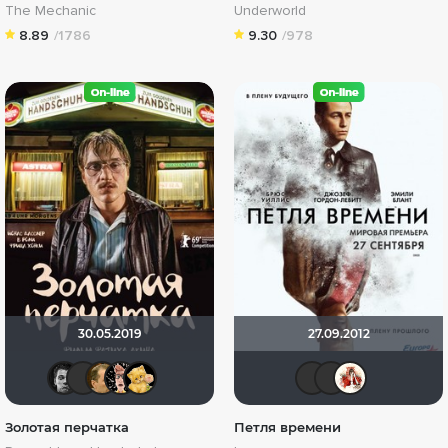
The Mechanic
Underworld
8.89
/1786
9.30
/978
30.05.2019
27.09.2012
Ƙeʍȃƞ
Стас П.
kfdf
Ничоси
Алина28
GuJaM
Вал
В
Золотая перчатка
Петля времени