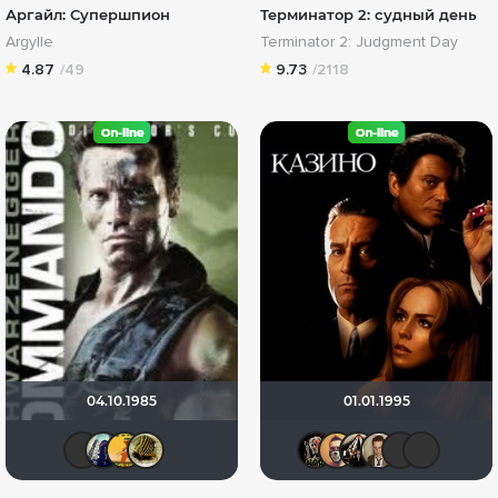
Аргайл: Супершпион
Терминатор 2: судный день
Argylle
Terminator 2: Judgment Day
4.87
/49
9.73
/2118
04.10.1985
01.01.1995
Андρей
umka27
DENISpatomka
vadim7791
Бомжара 
Slavele
Kash
Ка