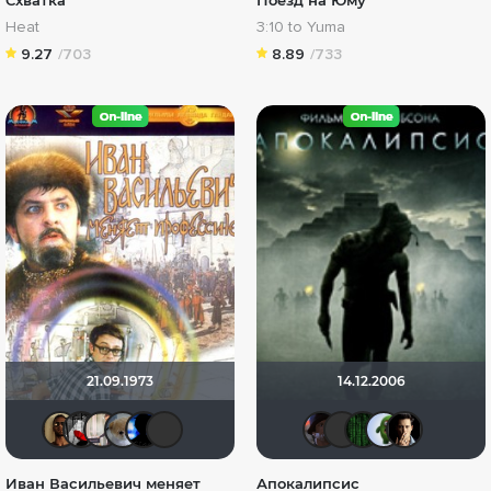
Схватка
Поезд на Юму
Heat
3:10 to Yuma
9.27
/703
8.89
/733
21.09.1973
14.12.2006
Mad_Max
Мышь Белая
MacMailler
Анюта*-*
Galiaph
chaos-lilith
Kinoman
Валеp
Matr
Д
Иван Васильевич меняет
Апокалипсис