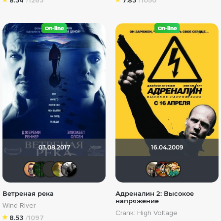
8.34
/1263
7.83
/1050
03.08.2017
16.04.2009
Slaveleon
Matrix
NickFiji
Мя-ха-хау!
Фокс Малдер
Vladim
Ник
А
Ветреная река
Адреналин 2: Высокое
напряжение
Wind River
Crank: High Voltage
8.53
/1097