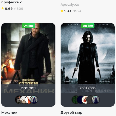
профессию
Apocalypto
9.69
/1309
9.41
/1524
27.01.2011
20.11.2003
Бомжара с дробовиком
drummer82
Nova55
umka27
Matrix
Satana
Вик
c
Механик
Другой мир