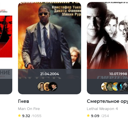
21.04.2004
10.07.1998
as_7777
Рижанка
Виктор Валентинович
Fireball
demonshadow
Кастер Трой
Leksus81
Бог любви
Гнев
Смертельное ор
Man On Fire
Lethal Weapon 4
9.32
/1055
9.09
/254