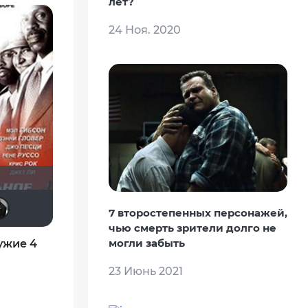
лет?
24 Ноя. 2020
666ил
denissd
SKY4HOLO
Tematik
The Guest
7 второстепенных персонажей,
чью смерть зрители долго не
могли забыть
ужие 4
23 Июнь 2021