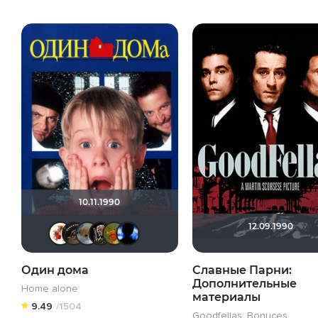
10.11.1990
12.09.1990
Виктория555
Олегастан
Анюта*-*
Бомжара с дробовиком
now you see mee...
Galiaph
Один дома
Славные Парни:
Дополнительные
Home alone
материалы
9.49
/1504
Goodfellas: Bonuces