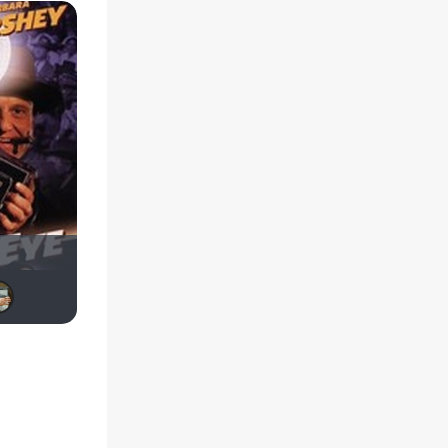
Sioux
zorg
Мышь Белая
Intrepid Trip
d7d7