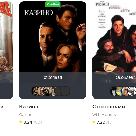
01.01.1995
29.04.1994
k147
ши Слэши
vadim sXe
алекс 1984
filipptop
FlameRi_FOX
Бомжара с дробовиком
Slaveleon
Kashtan
Кастер Трой
роландо
Фрэнк Пинатра
ке
Казино
С почестями
Casino
With Honors
9.24
/527
7.22
/17