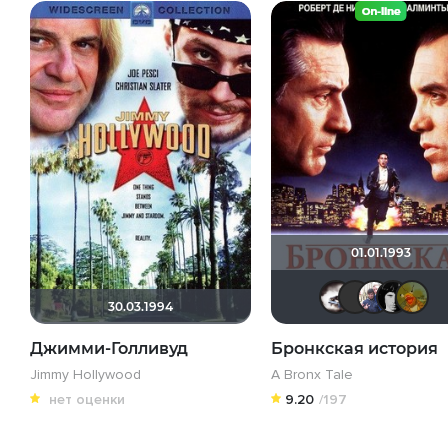
01.01.1993
Bik
30.03.1994
Джимми-Голливуд
Бронкская история
Jimmy Hollywood
A Bronx Tale
нет оценки
9.20
/197