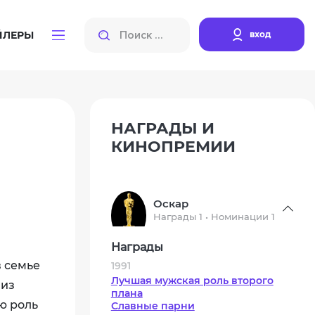
вход
ЙЛЕРЫ
НАГРАДЫ И
КИНОПРЕМИИ
Оскар
Награды 1 • Номинации 1
Награды
в семье
1991
Лучшая мужская роль второго
 из
плана
ю роль
Славные парни