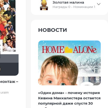
Золотая малина
Награды 0 • Номинации 1
НОВОСТИ
Рижанка
Sioux
Julia75
Nattgran
монтаж –
«Один дома» - почему история
 uraim
Кевина Маккалистера остается
популярной даже спустя 30