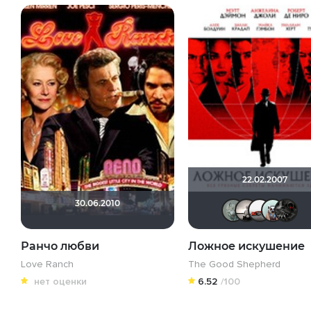
22.02.2007
30.06.2010
Tar
Ранчо любви
Ложное искушение
Love Ranch
The Good Shepherd
нет оценки
6.52
/100