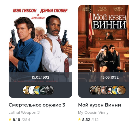
15.05.1992
13.03.1992
666ил
Deviane
SKY4HOLO
Большой любитель кино
The Guest
Kash
Ка
Смертельное оружие 3
Мой кузен Винни
Lethal Weapon 3
My Cousin Vinny
9.16
/284
8.32
/112