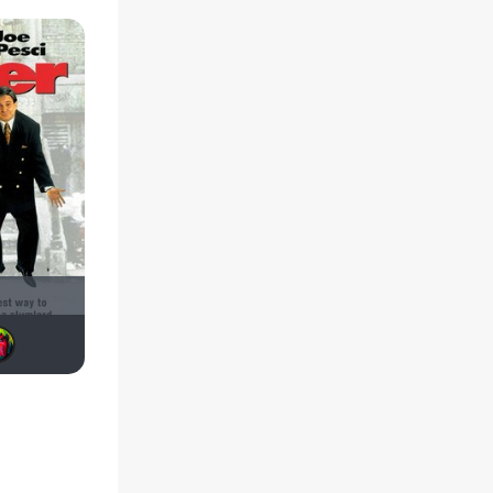
м
uncle BOO
vadim sXe
архимед65
Кель Ра
skyman