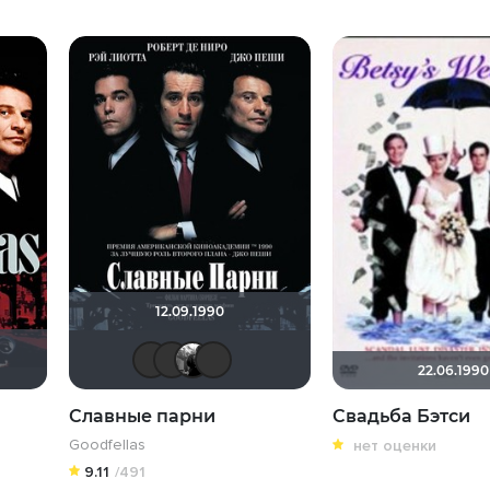
12.09.1990
vadim sXe
Фрэнк Пинатра
Фокс Малдер
MustangBo
22.06.1990
Славные парни
Свадьба Бэтси
Goodfellas
нет оценки
9.11
/491