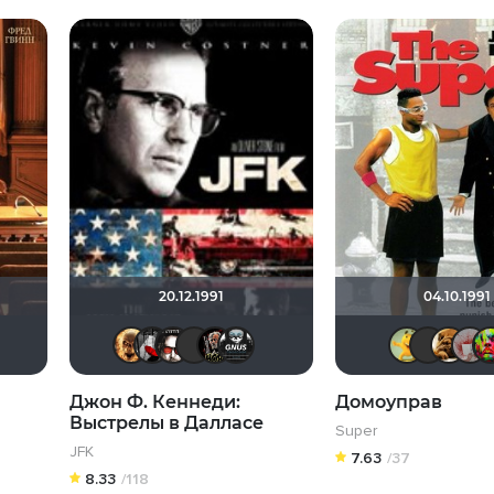
20.12.1991
04.10.1991
tan
стер Трой
Avstralia310
Александр V
SKY4HOLO
murik147
Leksus81
Мышь Белая
Александр V
Blondine
Бомжара с дробовико
Gnus2k
Джон Ф. Кеннеди:
Домоуправ
Выстрелы в Далласе
Super
JFK
7.63
/37
8.33
/118