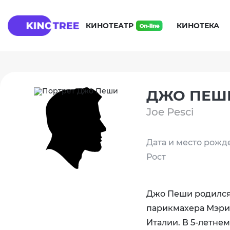
КИНОТЕАТР
КИНОТЕКА
ДЖО ПЕШ
Joe Pesci
Дата и место рожд
Рост
Джо Пеши родился 
парикмахера Мэри 
Италии. В 5-летне