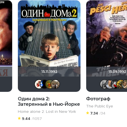
15.11.1992
15.09.1992
er
Валеpий
DoliaDKKiril
grachik1729
now you see mee...
Виктория555
Galiaph
now you see mee...
Vladimir Samsonov
Один дома 2:
Фотограф
Затерянный в Нью-Йорке
The Public Eye
Home alone 2: Lost in New York
7.34
/34
9.44
/1057