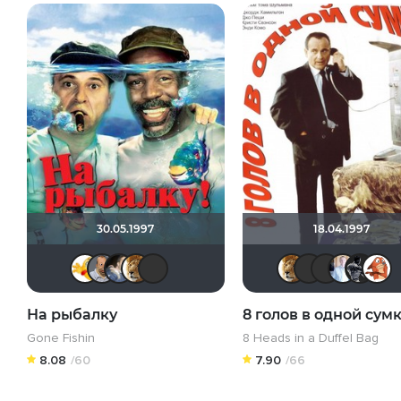
30.05.1997
18.04.1997
Thedenya
zorg
draude
murik147
vadim sXe
muri
Э
На рыбалку
8 голов в одной сум
Gone Fishin
8 Heads in a Duffel Bag
8.08
/60
7.90
/66