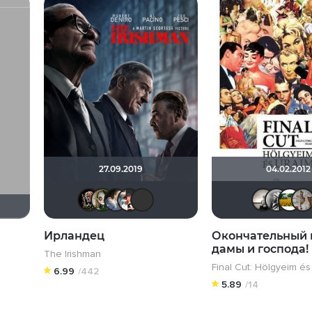
27.09.2019
04.02.2012
Бомжара с дробовиком
wladslowe
draude
nothingtown_hero
LEX7YOK
Ирландец
Окончательный 
дамы и господа!
The Irishman
Final Cut: Hölgyeim és
6.99
/442
5.89
/14