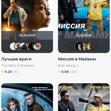
05.04.2019
31.03.2016
Equitable
Derbish
mudrii
id176296158
BADSMILE
id15604982
icrimsonli
Владис
>>De
Ни
Лучшие враги
Миссия в Майами
The Best of Enemies
Ride Along 2
6.20
/53
6.68
/292