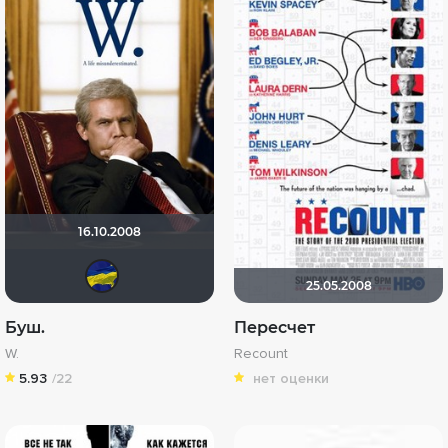
16.10.2008
Allion
25.05.2008
Буш.
Пересчет
W.
Recount
5.93
/22
нет оценки