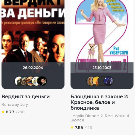
26.02.2004
23.10.2003
Maggot
Макс365
Наташа Фил
ditch
Бог любви
J.Coope
DENI
МЕ
Вердикт за деньги
Блондинка в законе 2:
Красное, белое и
Runaway Jury
блондинка
8.77
/238
Legally Blonde 2: Red, White &
Blonde
7.59
/113