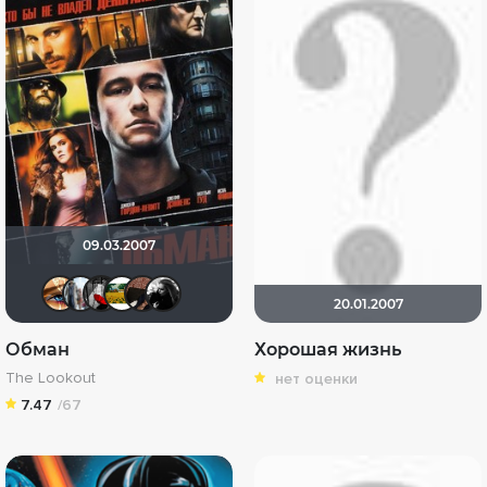
09.03.2007
Наташа Фил
id95924809
Мышь Белая
Julia75
fanat-98
Gi_Ju
20.01.2007
Обман
Хорошая жизнь
The Lookout
нет оценки
7.47
/67