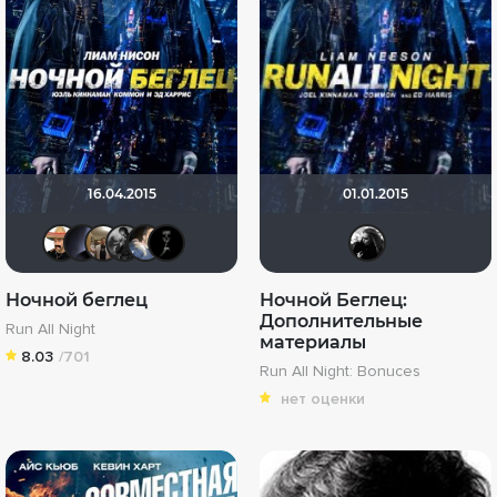
16.04.2015
01.01.2015
Сох
pavelsmoke
Vladimir Samsonov
The Guest
draude
BADSMILE
Gi_J
Ночной беглец
Ночной Беглец:
Дополнительные
Run All Night
материалы
8.03
/701
Run All Night: Bonuces
нет оценки