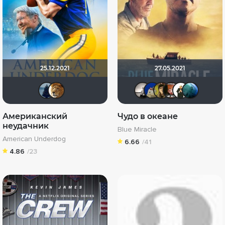
25.12.2021
27.05.2021
id1565860
murik147
Рижанка
didak20
elect
an
Американский
Чудо в океане
неудачник
Blue Miracle
American Underdog
6.66
/41
4.86
/23