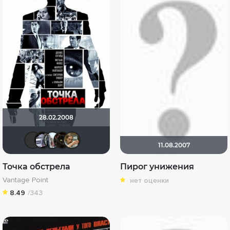
28.02.2008
MEN
iv.msk
id95924809
polnyy_pesec
d7d7
11.08.2007
Точка обстрела
Пирог унижения
Vantage Point
нет оценки
8.49
/343