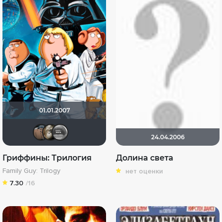
01.01.2007
preacherman
VND
mr.exclusive
24.04.2006
Гриффины: Трилогия
Долина света
Family Guy: Trilogy
нет оценки
7.30
/16