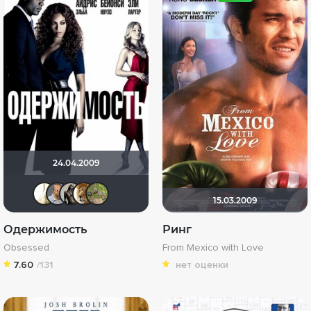
24.04.2009
olala736
zorg
Magila
murik147
xelga7421
15.03.2009
Одержимость
Ринг
Obsessed
From Mexico with Love
7.60
/131
нет оценки