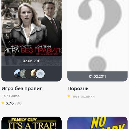
02.06.2011
mudrii
Taras_7777
Tarkap
karmen1973
id376445592
01.02.2011
Игра без правил
Порознь
Fair Game
нет оценки
6.76
/80