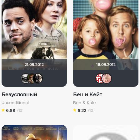
21.09.2012
18.09.2012
Мисс Кейси
Схимник
strannitsa76
lomv
st
Безусловный
Бен и Кейт
Unconditional
Ben & Kate
6.89
/13
6.32
/12