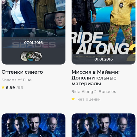
07.01.2016
Campasa
Zhuzhyliza
Черника..
01.01.2016
Оттенки синего
Миссия в Майами:
Дополнительные
Shades of Blue
материалы
6.99
/95
Ride Along 2: Bonuces
нет оценки