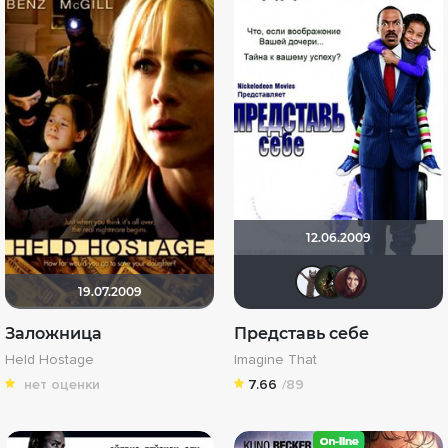
12.06.2009
Max_45
Hun
l
19.07.2009
Заложница
Представь себе
Held Hostage
Imagine That
нет оценки
7.66
/89