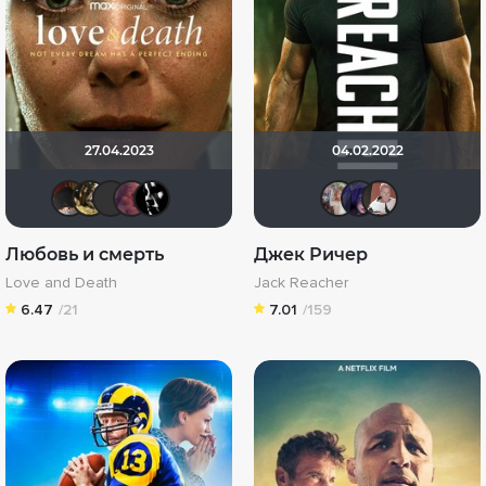
27.04.2023
04.02.2022
valdizas
RaSaNa
linche3001
aodinchov7969
goblin13
kravch
ЖIН
D
Любовь и смерть
Джек Ричер
Love and Death
Jack Reacher
6.47
/21
7.01
/159