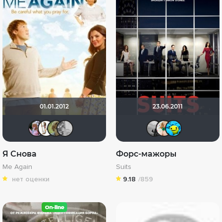
01.01.2012
23.06.2011
Someone.
Holy-padre
А кто же ещё?
Inessa..*)
metra
maz
D
Я Снова
Форс-мажоры
Me Again
Suits
нет оценки
9.18
/859