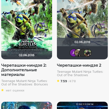
02.06.2016
Анатол
Vladi
LE
02.06.2016
Черепашки-ниндзя 2:
Черепашки-ниндзя 2
Дополнительные
Teenage Mutant Ninja Turtles:
материалы
Out of the Shadows
Teenage Mutant Ninja Turtles:
7.59
/478
Out of the Shadows: Bonuces
нет оценки