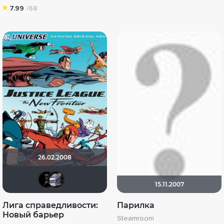
7.99
/68
26.02.2008
BADSMILE
iv.msk
15.11.2007
Лига справедливости:
Парилка
Новый барьер
Steamroom