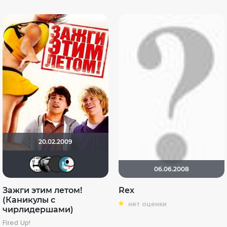
20.02.2009
TJ
j2b.76
19Soldier78
Dimasta_White_star
06.06.2008
Зажги этим летом!
Rex
(Каникулы с
нет оценки
чирлидершами)
Fired Up!