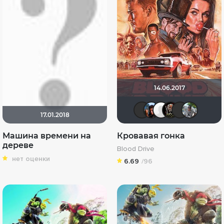
14.06.2017
vadim sXe
andiua
pozo
Бо
17.01.2018
Машина времени на
Кровавая гонка
дереве
Blood Drive
нет оценки
6.69
/96