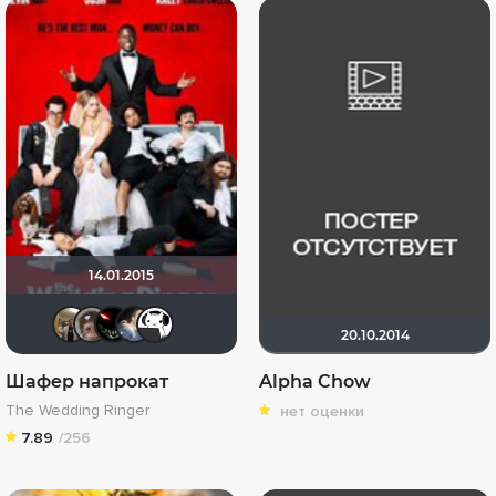
14.01.2015
Vladimir Samsonov
Калура
Mr. Casper
draude
Regbi Finch
20.10.2014
Шафер напрокат
Alpha Chow
The Wedding Ringer
нет оценки
7.89
/256