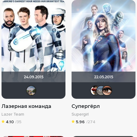
24.09.2015
22.05.2015
Елена Януль(Гайдай)
id7734
Pav
З
Лазерная команда
Супергёрл
Lazer Team
Supergirl
4.10
/35
5.96
/274