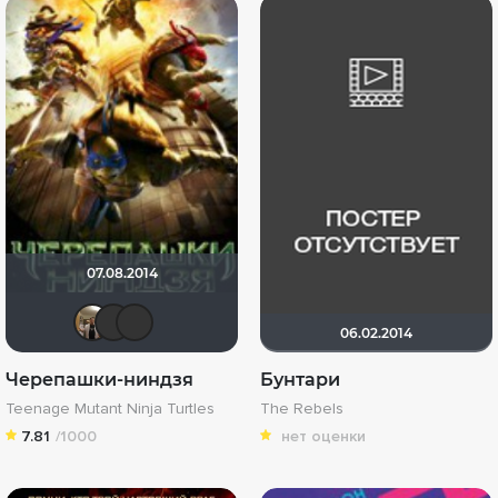
07.08.2014
Vladimir Samsonov
LEX7YOK
Sergey_Z
06.02.2014
Черепашки-ниндзя
Бунтари
Teenage Mutant Ninja Turtles
The Rebels
7.81
/1000
нет оценки