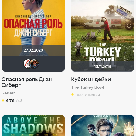
27.02.2020
Dimbr
Dark Long
15.11.2019
Опасная роль Джин
Кубок индейки
Сиберг
The Turkey Bowl
Seberg
нет оценки
4.76
/48