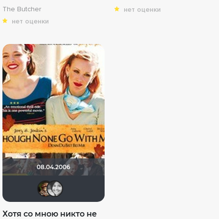
The Butcher
нет оценки
нет оценки
08.04.2006
Схимник
LourDess
Хотя со мною никто не