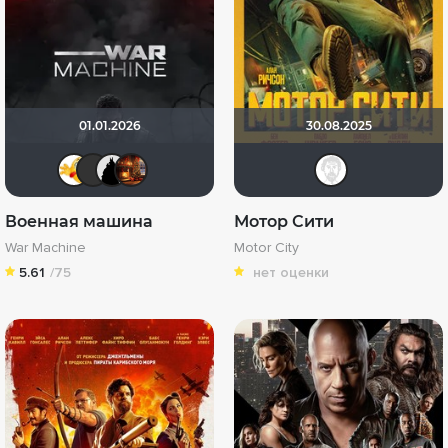
01.01.2026
30.08.2025
Thedenya
brusell
BullDoG102
Макс Бро
Equi
Военная машина
Мотор Сити
War Machine
Motor City
5.61
/75
нет оценки