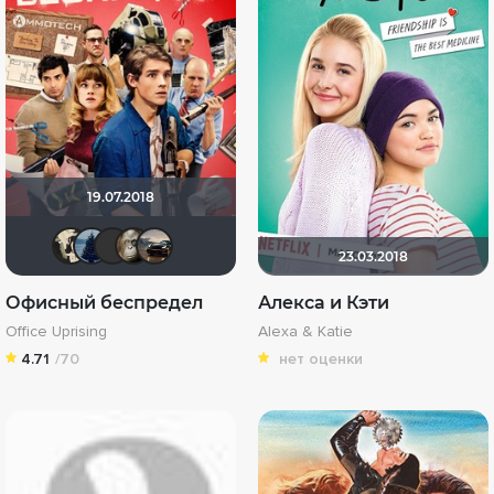
19.07.2018
KirsanXIII
id1565860
Эши Слэши
VND
Singularity Man
23.03.2018
Офисный беспредел
Алекса и Кэти
Office Uprising
Alexa & Katie
4.71
/70
нет оценки