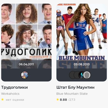
06.04.2011
09.08.2010
id74640298
Макс Б
Schur
Te
Трудоголики
Штат Блу Маунтин
Workaholics
Blue Mountain State
нет оценки
8.88
/273