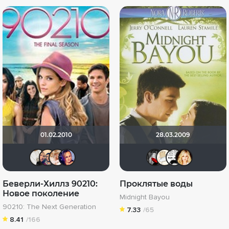
01.02.2010
28.03.2009
mg787
sbelousovy
Анастасия Шевченко
id64539726
Мышь Б
sereni
Шм
Беверли-Хиллз 90210:
Проклятые воды
Новое поколение
Midnight Bayou
90210: The Next Generation
7.33
/65
8.41
/166