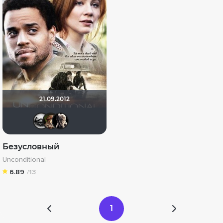
21.09.2012
Мисс Кейси
Схимник
strannitsa76
Безусловный
Unconditional
6.89
/13
1