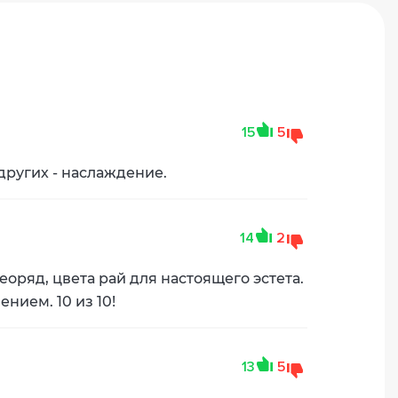
15
5
 других - наслаждение.
14
2
еоряд, цвета рай для настоящего эстета.
нием. 10 из 10!
13
5