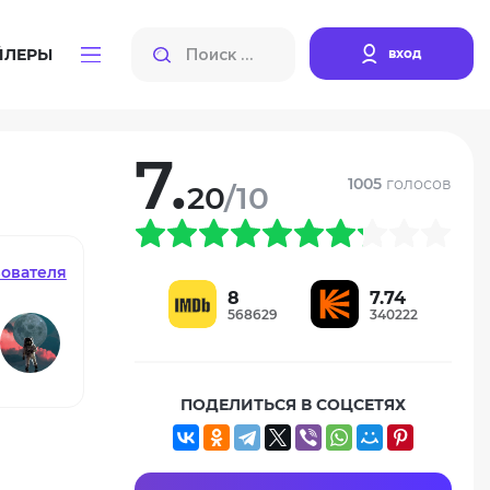
вход
ЙЛЕРЫ
7.
1005
голосов
20
/10
зователя
8
7.74
568629
340222
ПОДЕЛИТЬСЯ В СОЦСЕТЯХ