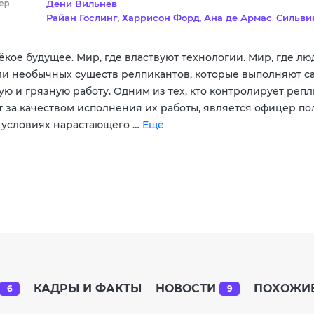
ер
Дени Вильнёв
Райан Гослинг
Харрисон Форд
Ана де Армас
Сильви
,
,
,
Робин Райт
Ана Де Армас
Маккензи Дэвис
Карла Ю
,
,
,
Ленни Джеймс
Дэйв Батиста
,
ёкое будущее. Мир, где властвуют технологии. Мир, где лю
ли необычных существ релпикантов, которые выполняют с
ую и грязную работу. Одним из тех, кто контролирует репл
т за качеством исполнения их работы, является офицер п
В условиях нарастающего …
Ещё
КАДРЫ И ФАКТЫ
НОВОСТИ
ПОХОЖИ
6
9