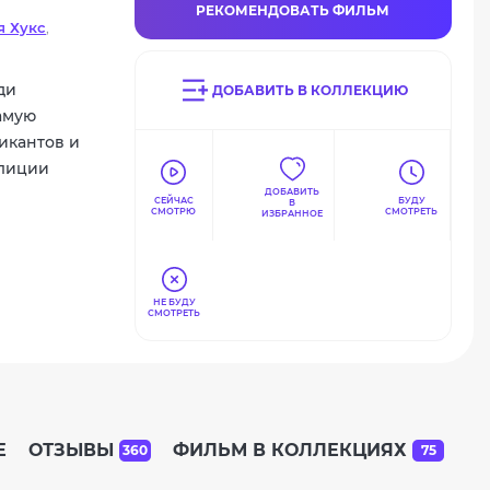
РЕКОМЕНДОВАТЬ ФИЛЬМ
я Хукс
,
ри
,
ди
ДОБАВИТЬ В КОЛЛЕКЦИЮ
амую
икантов и
олиции
ДОБАВИТЬ
СЕЙЧАС
БУДУ
В
СМОТРЮ
СМОТРЕТЬ
ИЗБРАННОЕ
НЕ БУДУ
СМОТРЕТЬ
Е
ОТЗЫВЫ
ФИЛЬМ В КОЛЛЕКЦИЯХ
360
75