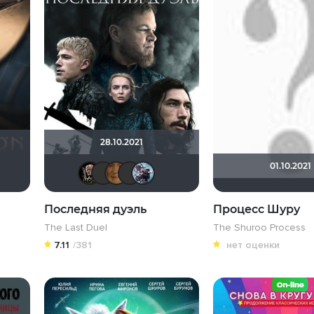
28.10.2021
01.10.2021
FERRON
ravchuk-k
__ALiEN__
Зайка3000
SatanaKlaus
Бомжара с дробовиком
Quixx
id254743119
Mikhail.kz
бухгалтерр007
Последняя дуэль
Процесс Шуру
The Last Duel
The Shuroo Process
7.11
/381
нет оценки