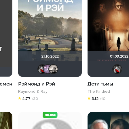
21.10.2022
01.09.2022
Мышь Белая
GUGENHAIM
Рижанка
ремен
Рэймонд и Рэй
Дети тьмы
Raymond & Ray
The Kindred
4.77
/30
3.12
/10