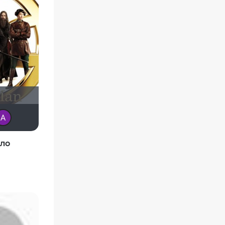
Борька
sergey_irk
An
Mad_Max
mxo9
Анатолий Ш
ало