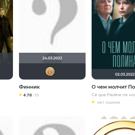
24.03.2022
7777777
aldizas
Рижанка
ozman
TIESTO#1
ZOYBERG
02.03.2022
Финник
О чем молчит П
Ce que Pauline ne vou
4.78
/15
нет оценки