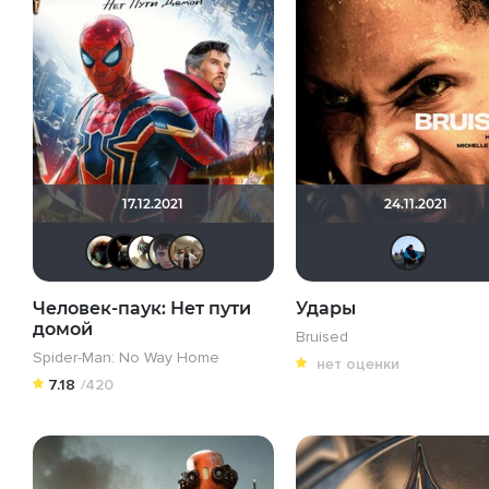
17.12.2021
24.11.2021
Haotik
loki86
Derb-X
Askhab Abutalipov
Vladimir Samsonov
Человек-паук: Нет пути
Удары
домой
Bruised
Spider-Man: No Way Home
нет оценки
7.18
/420