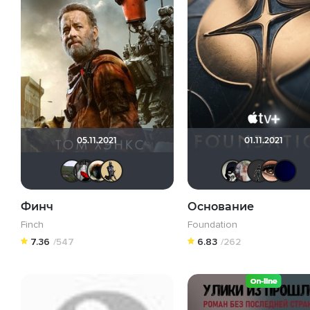
05.11.2021
01.11.2021
Urartuu
Мышь Белая
Haotik
Derbish
OF
k
Финч
Основание
Finch
Foundation
7.36
/547
6.83
/262