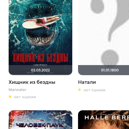
02.03.2022
01.01.1800
Хищник из бездны
Натали
Maneater
нет оценки
нет оценки