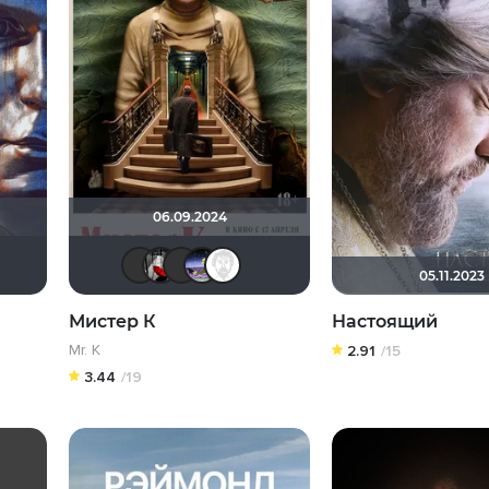
06.09.2024
lepshen
brusell
Мышь Белая
vadim sXe
Доктор Верховцев
Equitable
05.11.2023
Мистер К
Настоящий
Mr. K
2.91
/15
3.44
/19