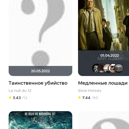
01.04.2022
vsv
v
20.05.2022
Таинственное убийство
Медленные лошади
La nuit du 12
Slow Horses
3.43
/12
7.44
/90