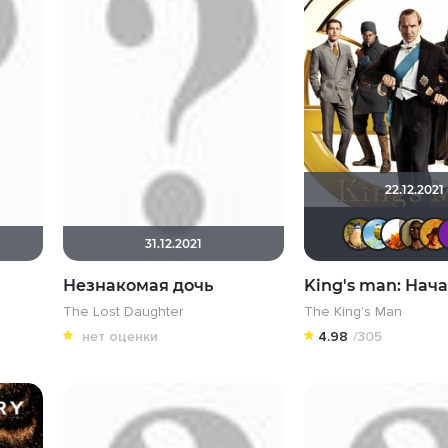
22.12.2021
31.12.2021
Незнакомая дочь
King's man: Нач
The Lost Daughter
The King's Man
нет оценки
4.98
/305