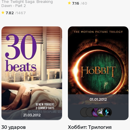
The Twilight Saga: Breaking
7.16
/40
Dawn - Part 2
7.82
/1467
01.01.2012
Mikhail.k
LouisD
Сан
В
21.03.2012
30 ударов
Хоббит: Трилогия