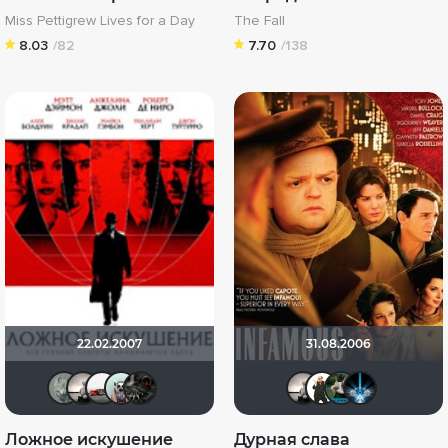
Miss Pettigrew Lives for a Day
The Fall
8.03
/82
7.70
/138
22.02.2007
31.08.2006
Taras_7777
Рижанка
Виктор Валентинович
Fireball
demonshadow
Рижанк
Magg
Zh
Ложное искушение
Дурная слава