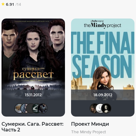
6.91
/14
15.11.2012
18.09.2012
Анюта*-*
Bad Lora
icrimsonlioni
Большой любитель кино
Акелла258
shinka
pyt
l
Сумерки. Сага. Рассвет:
Проект Минди
Часть 2
The Mindy Project