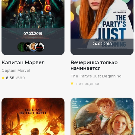
07.03.2019
24.02.2018
Matrix
loki86
maxx2035
VLAD1995
Капитан Марвел
Вечеринка только
начинается
Captain Marvel
The Party's Just Beginning
6.58
/589
нет оценки