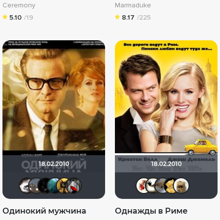
Ceremony
Marmaduke
5.10
/19
8.17
/225
18.02.2010
18.02.2010
Biker
Lazy ass
Скользящий
Giovanna
ol_ia
Мышь Белая
Виктори
Скрыт
Аню
А
Одинокий мужчина
Однажды в Риме