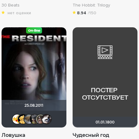
30 Beats
The Hobbit: Trilogy
нет оценки
8.94
/150
25.08.2011
Thedenya
Алина28
Анюта*-*
Брат Игоря
Калура
Biker
01.01.1800
Ловушка
Чудесный год