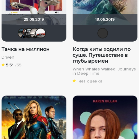
29.08.2019
19.06.2019
Seed
Gnus2k
Рижанка
Виктор Валентинович
Ien
Тачка на миллион
Когда киты ходили по
суше. Путешествие в
Driven
глубь времен
5.51
/55
When Whales Walked: Journeys
in Deep Time
нет оценки