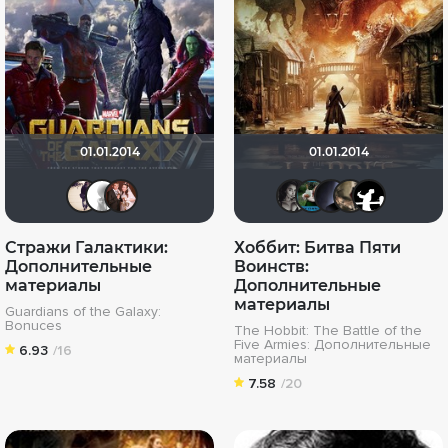
01.01.2014
01.01.2014
baskervill
~ Aleksandr ~
id176296158
Вадим Ос
Zhuzhy
pav
A
Стражи Галактики:
Хоббит: Битва Пяти
Дополнительные
Воинств:
материалы
Дополнительные
материалы
Guardians of the Galaxy:
Bonuces
The Hobbit: The Battle of the
Five Armies: Дополнительные
6.93
/16
материалы
7.58
/20