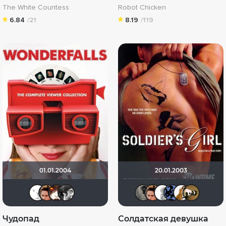
The White Countess
Robot Chicken
6.84
/21
8.19
/119
01.01.2004
20.01.2003
Deviane
Poupee Folle
Юнипиструм
Aisling
Великий К
Poupee 
~ Ale
Ky
Чудопад
Солдатская девушка