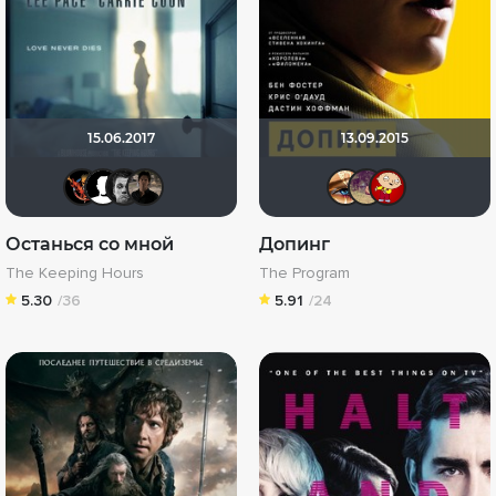
15.06.2017
13.09.2015
Mishach
ssl001
Ƙeʍȃƞ
sandreo
Наташ
Dim
M
Останься со мной
Допинг
The Keeping Hours
The Program
5.30
/36
5.91
/24