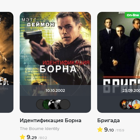
10.10.2002
23.09.20
еpий
atrix
chaos-lilith
Андρей
Фрэнк Пинатра
Валеpий
Matrix
BOSKIF
Фокс Малдер
Фрэнк Пинатра
Идентификация Борна
Бригада
The Bourne Identity
9.
10
/1159
9.
29
/802