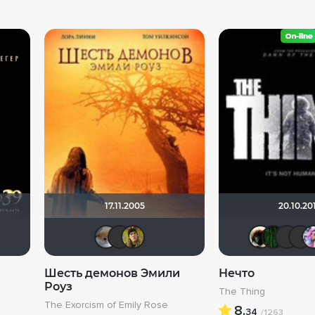
17.11.2005
20.10.20
ix
иктория555
Бог любви
linche3001
Афоня Дурко
Анюта*-*
Фрэнк Пинатра
electroHuk
Шесть демонов Эмили
Нечто
Роуз
The Thing
The Exorcism of Emily Rose
8.
34
/1263