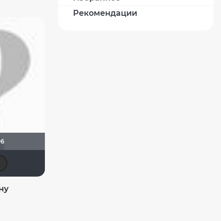
Рекомендации
06
Quixx
Seasons
Rusobit
Владимир Тегза
ну