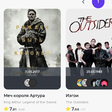
1
11.05.2017
25.03.1983
Лёля 84
Quixx
SKY4
Лё
Меч короля Артура
Изгои
King Arthur: Legend of the Sword
The Outsiders
7.
7.
81
66
/828
/77