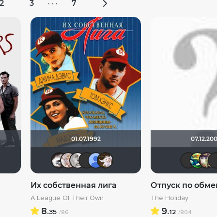
2
3
7
· · ·
01.07.1992
07.12.20
HOLO
ля 84
yuzja
grachik1729
Ed Stranger
[Rec]омендатель
Biker
Tika
Лёля 84
yuzja
тима тимон
MrBrooks82
Их собственная лига
Отпуск по обме
A League Of Their Own
The Holiday
8.
9.
35
12
/86
/804