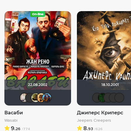
22.08.2002
18.10.2001
MacMailler
Фрэнк Пинатра
vadim7791
Leksus81
!!!Screamer!!!
Вал
M
Васаби
Джиперс Криперс
Wasabi
Jeepers Creepers
9.
8.
26
93
/774
/626