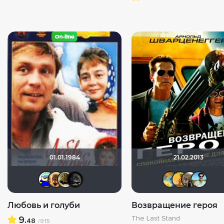
01.01.1984
21.02.2013
Вanderos
Leksus81
vadim7791
xrockx
SK
Любовь и голуби
Возвращение героя
9.
The Last Stand
48
/915