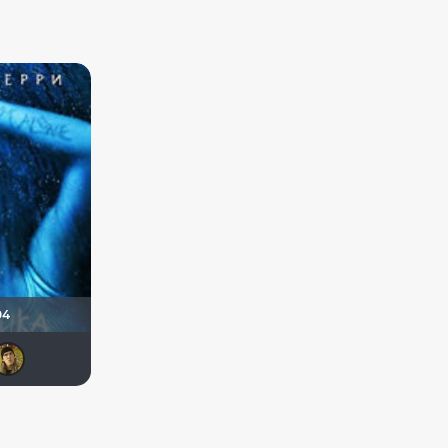
04
id93420104
Matrix
Paul17
vadim7791
electroHuk