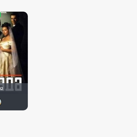
02
DeoniSG85
Мышь Белая
Michael Guy