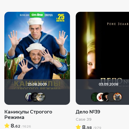
25.08.2009
03.09.2008
umka27
xrockx
Markil
Matr
В
Каникулы Строгого
Дело №39
Режима
Case 39
8.
62
8.
/1626
98
/979