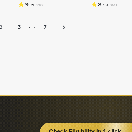
9.
8.
31
99
/768
/941
2
3
7
· · ·