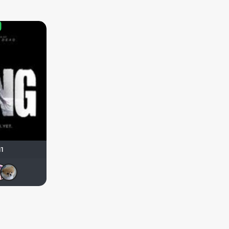
11
Haotik
Matrix
Maleva55
chaos-lilith
Dark Angel Hina
Анюта*-*