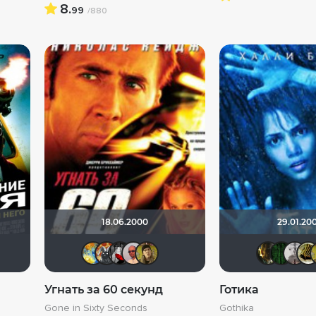
8.
99
/880
18.06.2000
29.01.20
Y4HOLO
DENISpatomka
Vladimir Samsonov
baybayman17
SKY4HOLO
Афоня Дурко
Мышь Белая
Димитър Здравков
electroHuk
Угнать за 60 секунд
Готика
Gone in Sixty Seconds
Gothika