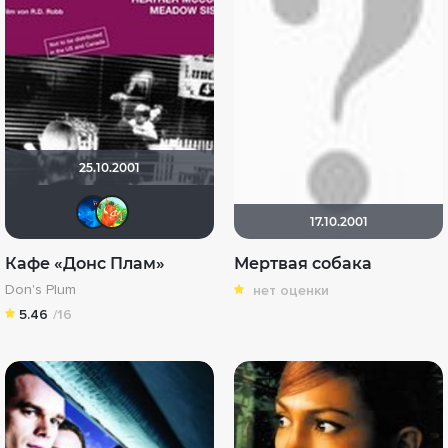
25.10.2001
АНГЕЛ
Tumoн
17.10.2001
Кафе «Донс Плам»
Мертвая собака
Don's Plum
нет оценки
5.46
/16