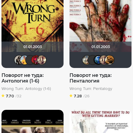
01.01.2003
01.01.2003
Magila
Michael Guy
Эши Слэши
ostrovski1
yongyovodnik
RTNLVola
Эши С
Пту
y
Поворот не туда:
Поворот не туда:
Антология (1-6)
Пенталогия
Wrong Turn: Antology (1-6)
Wrong Turn: Pentalogy
7.70
/32
7.28
/26