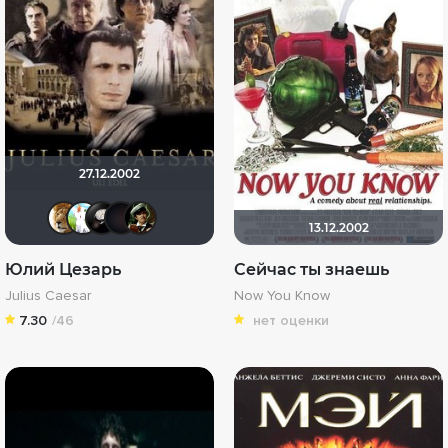
27.12.2002
murik147
Minona
Davidwebb
CM PUNK7
Смотряга
13.12.2002
Юлий Цезарь
Сейчас ты знаешь
Julius Caesar
Now You Know
7.30
/46
нет оценки