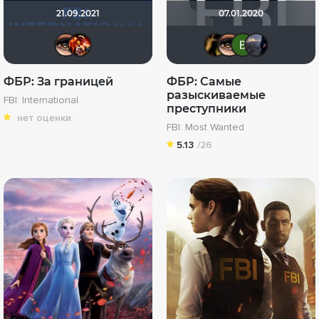
21.09.2021
07.01.2020
Зайка3000
Александр Александрович
DENISru
Зайк
Ви
ФБР: За границей
ФБР: Самые
разыскиваемые
FBI: International
преступники
нет оценки
FBI: Most Wanted
5.13
/26