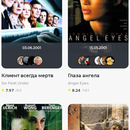
03.06.2001
15.05.2001
Denys Prokofyev
Tina72
orangeice
horoshaya
Афоня Ду
Мышь Б
vadim
Me
Клиент всегда мертв
Глаза ангела
Six Feet Under
Angel Eyes
7.97
/63
8.24
/141