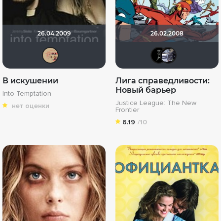
26.04.2009
26.02.2008
юрьевна
BADS
iv
В искушении
Лига справедливости:
Новый барьер
Into Temptation
Justice League: The New
нет оценки
Frontier
6.19
/10