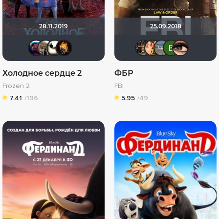
28.11.2019
25.09.2018
4Metallist4
Vladimir Samsonov
Скрытый
DeoniSG85
mister66
Serge
Pav
В
Холодное сердце 2
ФБР
Frozen 2
FBI
7.41
/196
5.95
/49