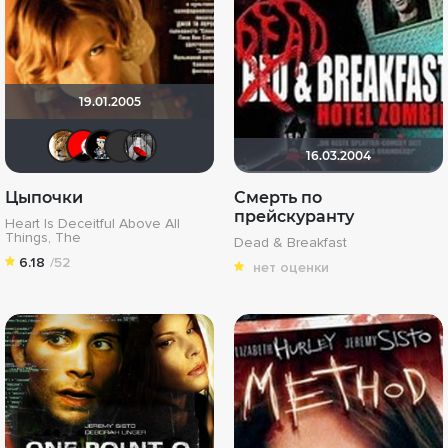
19.01.2005
murik147
Чумной доктор
Ecclesiast
Бомжара с дробовиком
Мышь Белая
16.03.2004
Цыпочки
Смерть по
прейскуранту
Heart Is Deceitful Above All
Things, The
Dead & Breakfast
6.18
/52
нет оценки