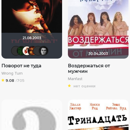
21.08.2003
Валеpий
Matrix
Виктория555
Макс Бро
Фрэнк Пинатра
Ƙeʍȃƞ
30.04.2003
Поворот не туда
Воздержаться от
мужчин
Wrong Turn
Manfast
9.08
/705
нет оценки