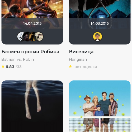
14.04.2015
14.03.2015
darth_zero
M5SG0C
DENISru
KirsanXIII
audr
Бэтмен против Робина
Виселица
Batman vs. Robin
Hangman
6.83
/33
нет оценки