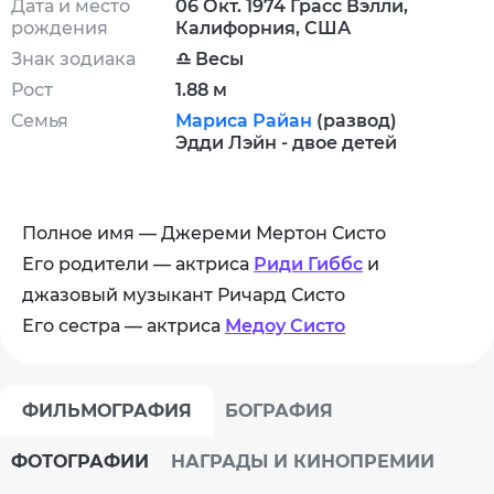
Дата и место
06 Окт. 1974 Грасс Вэлли,
рождения
Калифорния, США
Знак зодиака
♎ Весы
Рост
1.88 м
Семья
Мариса Райан
(развод)
Эдди Лэйн - двое детей
Полное имя — Джереми Мертон Систо
Его родители — актриса
Риди Гиббс
и
джазовый музыкант Ричард Систо
Его сестра — актриса
Медоу Систо
ФИЛЬМОГРАФИЯ
БОГРАФИЯ
ФОТОГРАФИИ
НАГРАДЫ И КИНОПРЕМИИ