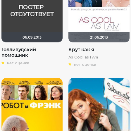
06.09.2013
21.06.2013
Голливудский
Крут как я
помощник
As Cool as I Am
нет оценки
нет оценки