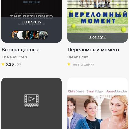
09.03.2015
Афоня Дурко
pozor-fm
mult884 mult
Sarunas
Ryder187
idsaskafet98
8.03.2014
Возвращённые
Переломный момент
The Returned
Break Point
6.29
/67
нет оценки