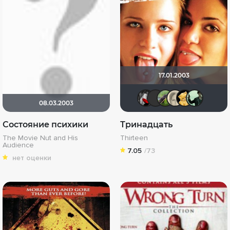
17.01.2003
Мышь Бел
id41012
Бобё
Ле
08.03.2003
Состояние психики
Тринадцать
The Movie Nut and His
Thirteen
Audience
7.05
/73
нет оценки