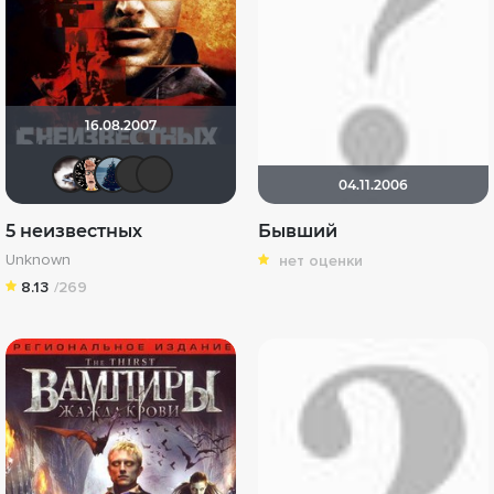
16.08.2007
Biker
Ничоси
id1565860
likekn1ves
Эши Слэши
04.11.2006
5 неизвестных
Бывший
Unknown
нет оценки
8.13
/269