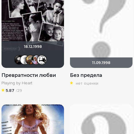
18.12.1998
Davidwebb
~ Aleksandr ~
Лёльк@777
Someone.
TJ
11.09.1998
Превратности любви
Без предела
Playing by Heart
нет оценки
5.87
/29