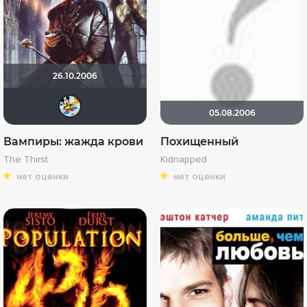
26.10.2006
Хельга44_46
05.08.2006
Вампиры: жажда крови
Похищенный
The Thirst
Kidnapped
нет оценки
нет оценки