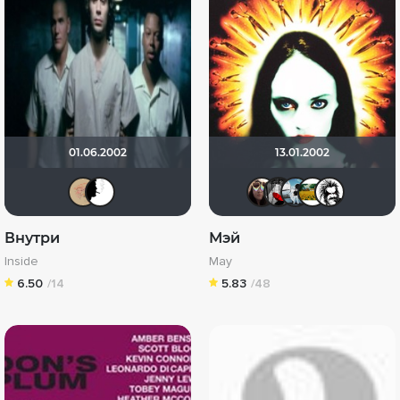
01.06.2002
13.01.2002
юрьевна
DONENS
Mikki765
Мышь 
Sere
J
Внутри
Мэй
Inside
May
6.50
/14
5.83
/48