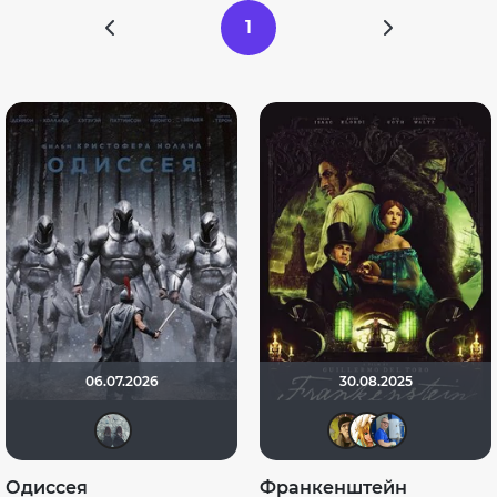
1
06.07.2026
30.08.2025
freeyer
electr
kova
b
Одиссея
Франкенштейн