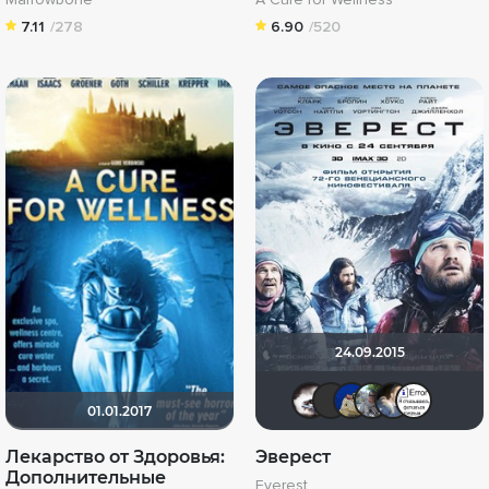
7.11
/278
6.90
/520
24.09.2015
Biker
Quixx
dida
bo
01.01.2017
Лекарство от Здоровья:
Эверест
Дополнительные
Everest