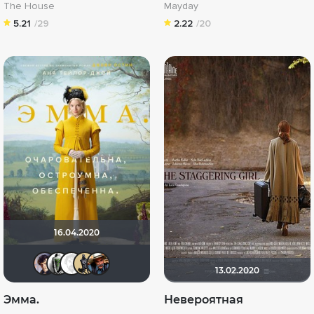
The House
Mayday
5.21
/29
2.22
/20
16.04.2020
Epoff
Павел Деточкин
Equitable
Derbish
Dark Long
13.02.2020
Эмма.
Невероятная