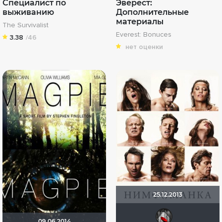
Специалист по
Эверест:
выживанию
Дополнительные
материалы
The Survivalist
Everest: Bonuces
3.38
/46
нет оценки
25.12.2013
Мыш
09.06.2014