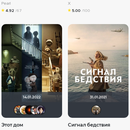
Pearl
X
4.92
/67
5.00
/100
14.01.2022
31.01.2021
Афоня Дурко
koval_olga
Lenya
nothingtown_hero
Epoff
Vla
Этот дом
Сигнал бедствия