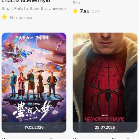
спасти вселенную
Silo
Stuart Fails to Save the Universe
7.
54
/227
н
ет оценки
17.02.2026
29.07.2026