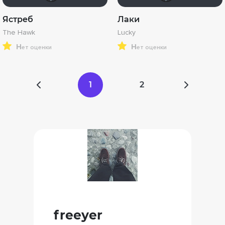
Ястреб
Лаки
The Hawk
Lucky
н
н
ет оценки
ет оценки
1
2
freeyer