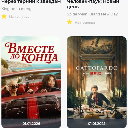
Через тернии к звёздам
Человек-паук: Новый
день
Xing he ru meng
Spider-Man: Brand New Day
н
ет оценки
н
ет оценки
01.01.2026
01.01.2025