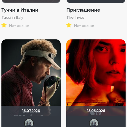
Туччи в Италии
Приглашение
Tucci in Italy
The Invite
н
н
ет оценки
ет оценки
16.07.2026
15.06.2026
freeyer
free