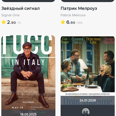
Звёздный сигнал
Патрик Мелроуз
Signal One
Patrick Melrose
2.
6.
90
90
/11
/105
24.01.2026
free
18.05.2025