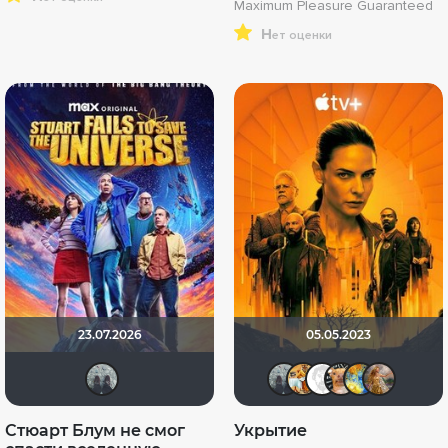
Maximum Pleasure Guaranteed
н
ет оценки
23.07.2026
05.05.2023
freeyer
freeyer
Tiger_ir
Equit
Du
Стюарт Блум не смог
Укрытие