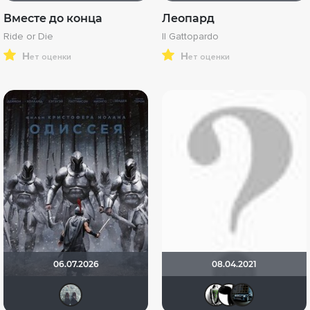
Вместе до конца
Леопард
Ride or Die
Il Gattopardo
н
н
ет оценки
ет оценки
06.07.2026
08.04.2021
freeyer
Павел
Alex
А