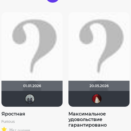
01.01.2026
20.05.2026
freeyer
Lau
Яростная
Максимальное
удовольствие
Furious
гарантировано
н
ет оценки