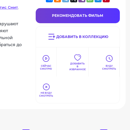
тис Смит
,
айл Хиксон
РЕКОМЕНДОВАТЬ ФИЛЬМ
азрушают
ляют
ДОБАВИТЬ В КОЛЛЕКЦИЮ
альной
браться до
ДОБАВИТЬ
СЕЙЧАС
БУДУ
В
СМОТРЮ
СМОТРЕТЬ
ИЗБРАННОЕ
НЕ БУДУ
СМОТРЕТЬ