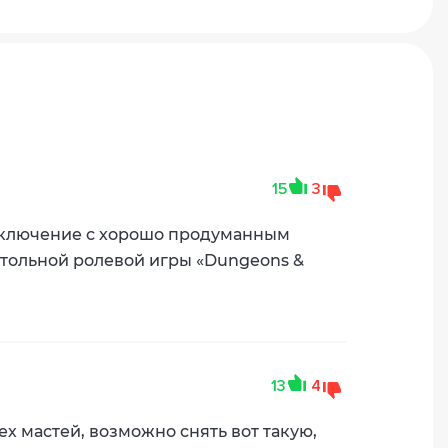
15
3
риключение с хорошо продуманным
стольной ролевой игры «Dungeons &
13
4
х мастей, возможно снять вот такую,