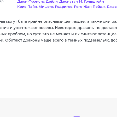
ер
Фэнтези
Джон Фрэнсис Дейли
Джонатан М. Голдштейн
,
Крис Пайн
Мишель Родригес
Реге-Жан Пейдж
Джас
,
,
,
София Лиллис
Хью Грант
Хлоя Коулмэн
Дэйзи Хэд
К
,
,
,
,
Спенсер Уайлдинг
,
ны могут быть крайне опасными для людей, а также они р
ения и уничтожают посевы. Некоторые драконы не достав
ных проблем, но сути это не меняет и их считают потенци
ой. Обитают драконы чаще всего в темных подземельях, до