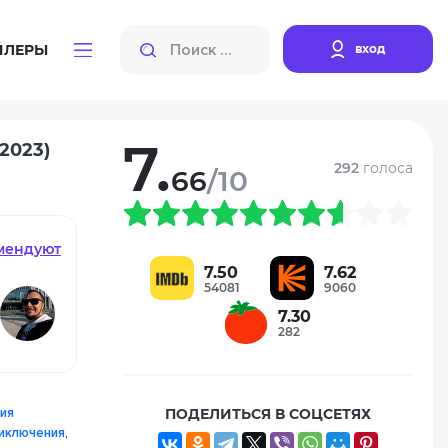
вход
ЙЛЕРЫ
7.
2023)
292
голоса
66
/10
мендуют
7.50
7.62
54081
9060
7.30
282
ия
ПОДЕЛИТЬСЯ В СОЦСЕТЯХ
иключения
,