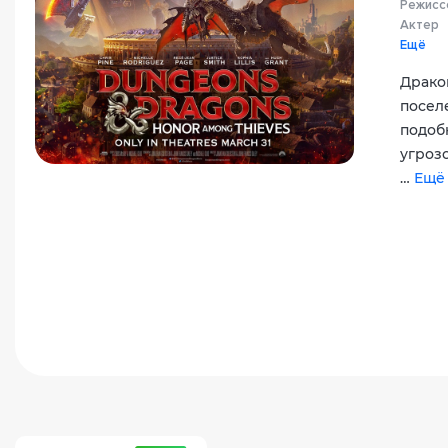
Режисс
Актер
Ещё
Драко
посел
подоб
угроз
…
Ещё