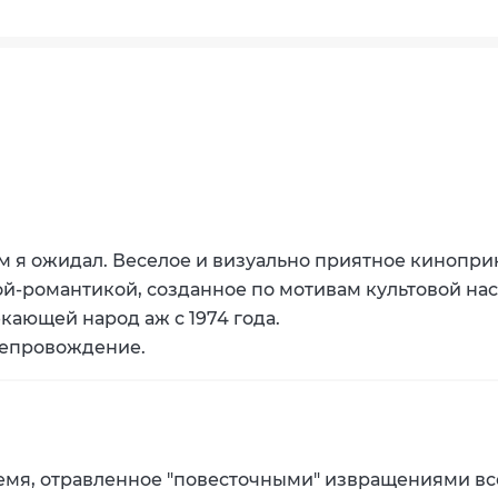
0
ем я ожидал. Веселое и визуально приятное киноп
ой-романтикой, созданное по мотивам культовой на
кающей народ аж с 1974 года.
репровождение.
8
ремя, отравленное "повесточными" извращениями все