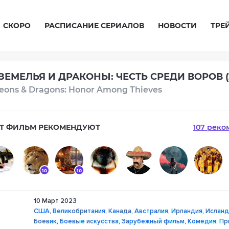
СКОРО
РАСПИСАНИЕ СЕРИАЛОВ
НОВОСТИ
ТРЕ
ЕМЕЛЬЯ И ДРАКОНЫ: ЧЕСТЬ СРЕДИ ВОРОВ (
ons & Dragons: Honor Among Thieves
Т ФИЛЬМ РЕКОМЕНДУЮТ
107 реко
10
10
10 Март 2023
9
США
,
Великобритания
,
Канада
,
Австралия
,
Ирландия
,
Исланд
Боевик
,
Боевые искусства
,
Зарубежный фильм
,
Комедия
,
Пр