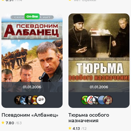
01.01.2006
01.01.2006
Spartak042
Саня517
xTEMPLARx
_An-Dr-ey_
TriLyudmila
Soverato
Dimbr
igor
а
Псевдоним «Албанец»
Тюрьма особого
назначения
7.80
/63
4.13
/12