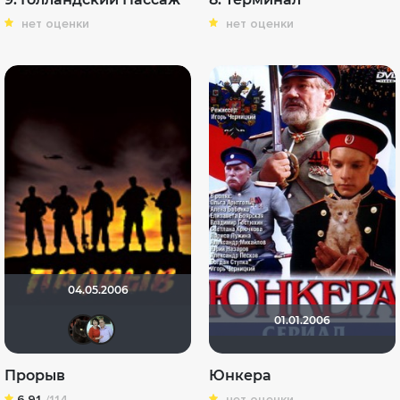
нет оценки
нет оценки
04.05.2006
01.01.2006
polnyy_pesec
Вячеслав Лапшин
Прорыв
Юнкера
6.91
/114
нет оценки