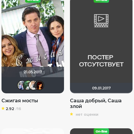
21.05.2017
Риша_88
Ирина Редько
Сергей Лисицкий
Александриночка
09.01.2017
Сжигая мосты
Саша добрый, Саша
злой
2.92
/16
нет оценки