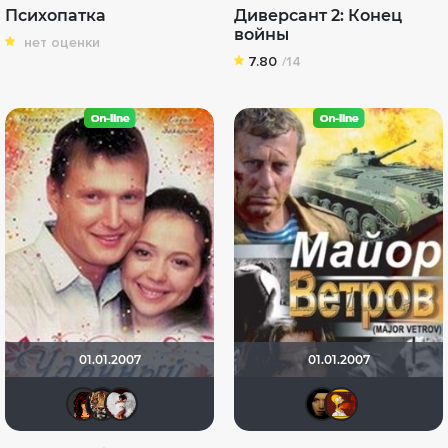
Психопатка
Диверсант 2: Конец
войны
нет оценки
7.80
/14
01.01.2007
01.01.2007
Александриночка
zhuchka
Panora
Heinr
_A