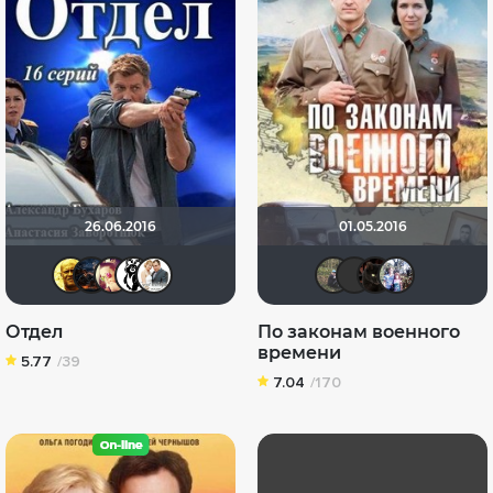
26.06.2016
01.05.2016
San13Don
druid666
Margaritka_)
borstel-b
Сергей Лисицкий
Илья З
Serg
po
Отдел
По законам военного
времени
5.77
/39
7.04
/170