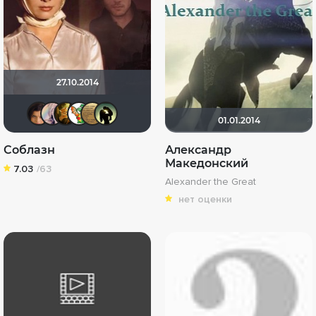
27.10.2014
Conakry
Bukashkaza30
Машенька1004
zimozdraL
ENIGMA
☻☻☻ mom ☻☻☻
01.01.2014
Соблазн
Александр
Македонский
7.03
/63
Alexander the Great
нет оценки