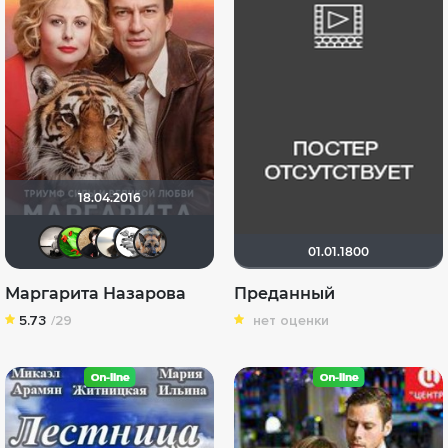
18.04.2016
Рижанка
Soverato
NatellaVB
ilya24301
мам-иришка
GTRSD
01.01.1800
Маргарита Назарова
Преданный
5.73
/29
нет оценки