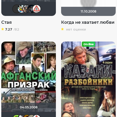
Sergey_Z
Хельга44_46
GTRSD
Сашок24
Dimbr
11.10.2008
Стая
Когда не хватает любви
7.27
/82
нет оценки
04.05.2008
Soverato
kapitonov
_An-Dr-ey_
Рыжая марфочка
Dimbr