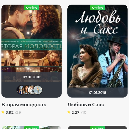
07.01.2018
Диян Кръстев
vika92
Сергей Лисицкий
Ана-толь
01.01.2018
Вторая молодость
Любовь и Сакс
3.92
/29
2.27
/10