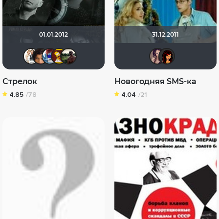
01.01.2012
31.12.2011
Сергей Лисицкий
Conakry
SmurF FilmS
_An-Dr-ey_
Aleks12
malik
Ал
Стрелок
Новогодняя SMS-кa
4.85
/78
4.04
/21