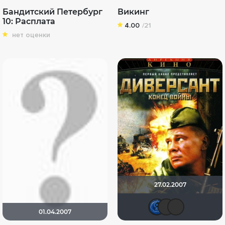
Бандитский Петербург
Викинг
10: Расплата
4.00
/21
нет оценки
27.02.2007
Pavel.
icri
S
01.04.2007