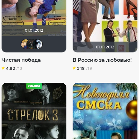
01.01.2012
karinakykla
парнишка 2020
Annytka
01.01.2012
Чистая победа
В Россию за любовью!
4.82
/13
3.18
/19