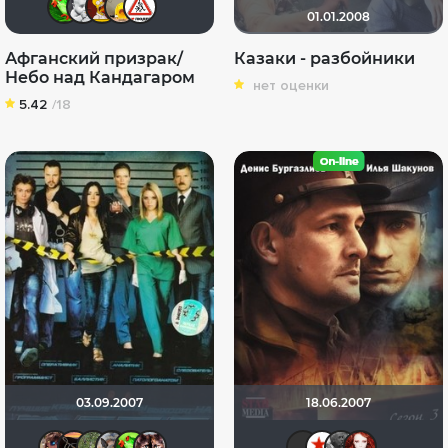
01.01.2008
Афганский призрак/
Казаки - разбойники
Небо над Кандагаром
нет оценки
5.42
/18
03.09.2007
18.06.2007
Инна Гавриленко
Petelines
Yulia Zaytseva
GTRSD
Soverato
esperanza
Sergey_
Игор
ga