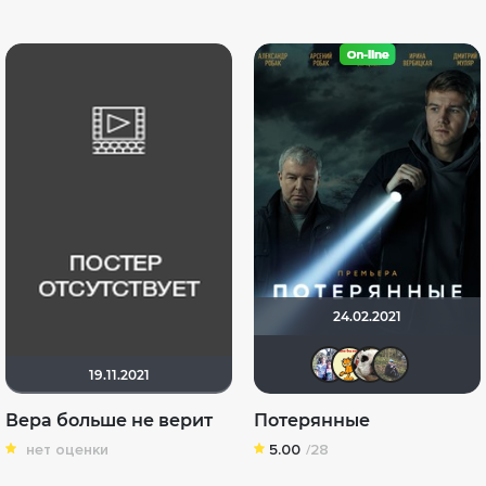
24.02.2021
Риша_8
сиро
Na
19.11.2021
Вера больше не верит
Потерянные
нет оценки
5.00
/28