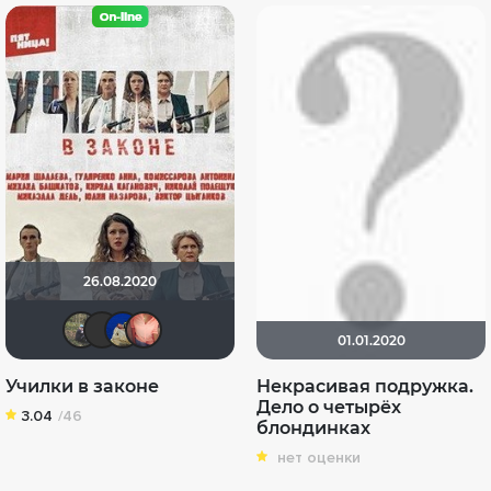
26.08.2020
Илья Зембакин
ruah_adonai
didak2002
Hurricane Gabrielle
01.01.2020
Училки в законе
Некрасивая подружка.
Дело о четырёх
3.04
/46
блондинках
нет оценки