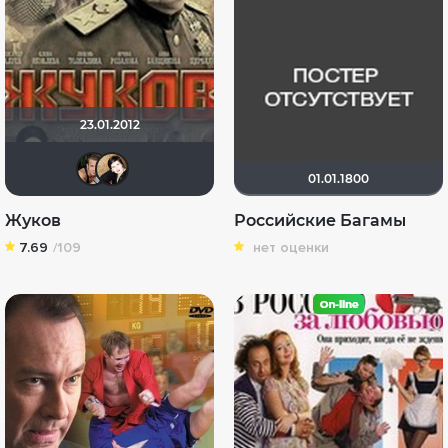
23.01.2012
wwwbodiawww
NatellaVB
01.01.1800
Жуков
Российские Багамы
7.69
/109
нет оценки