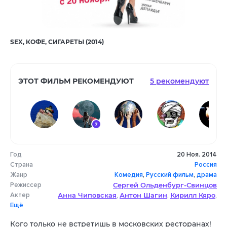
SEX, КОФЕ, СИГАРЕТЫ (2014)
ЭТОТ ФИЛЬМ РЕКОМЕНДУЮТ
5 рекомендуют
7
Год
20 Ноя. 2014
Страна
Россия
Жанр
Комедия
,
Русский фильм
,
драма
Режиссер
Сергей Ольденбург-Свинцов
Актер
Анна Чиповская
Антон Шагин
Кирилл Кяро
,
,
,
Ещё
Роман Виктюк
Анна Старшенбаум
,
,
Кирилл Грацинский
Игорь Сергеев
,
,
Кого только не встретишь в московских ресторанах!
Лидия Федосеева-Шукшина