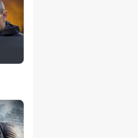
NatellaVB
Сергей Лисицкий
Виктория Данилевская