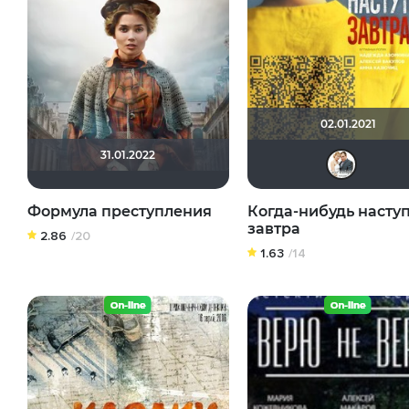
02.01.2021
31.01.2022
Формула преступления
Когда-нибудь насту
завтра
2.86
/20
1.63
/14