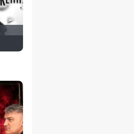
Диян Кръстев