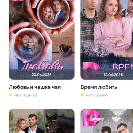
20.04.2026
14.04.2026
Любовь и чашка чая
Время любить
нет оценки
нет оценки