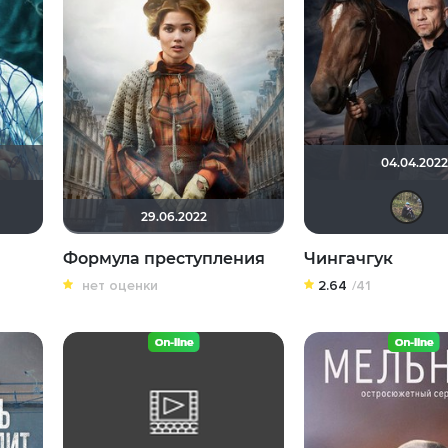
04.04.2022
Dimbr
didak2002
29.06.2022
Формула преступления
Чингачгук
нет оценки
2.64
/41