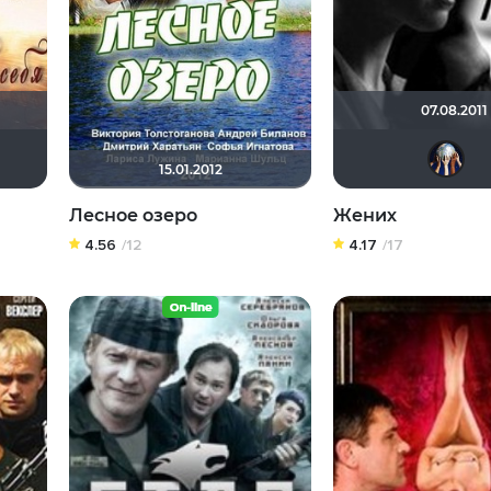
07.08.2011
zhuchka
Ekaterina5222
чучи
15.01.2012
Лесное озеро
Жених
4.56
/12
4.17
/17