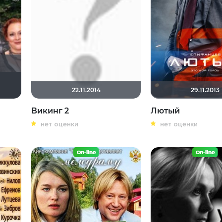
lodei79
vladdomru
Ekaterina5222
22.11.2014
29.11.2013
Викинг 2
Лютый
нет оценки
нет оценки