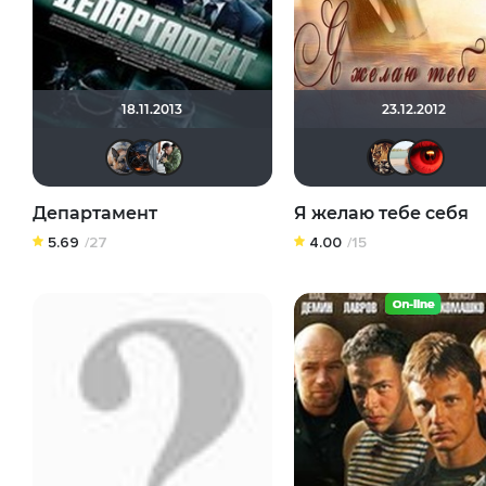
18.11.2013
23.12.2012
GTRSD
druid666
zlodei79
Департамент
Я желаю тебе себя
5.69
/27
4.00
/15