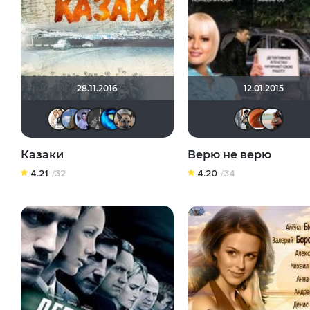
28.11.2016
12.01.2015
Сергей Лисицкий
id196038733
Надежда Белая
kabakovf
volhara
GTRSD
z
Казаки
Верю не верю
4.21
/32
4.20
/34