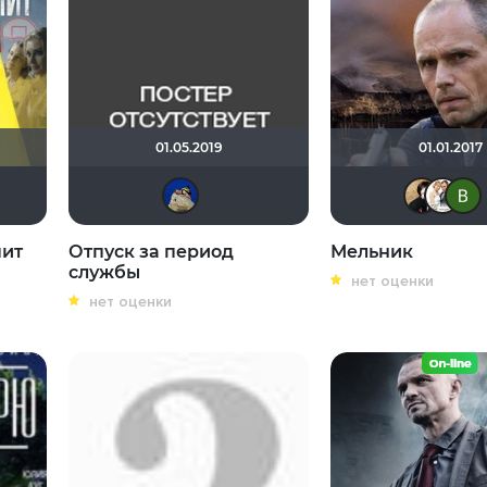
01.05.2019
01.01.2017
Сергей Лисицкий
didak2002
пит
Отпуск за период
Мельник
службы
нет оценки
нет оценки