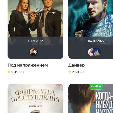
11.07.2022
04.07.2022
NatellaVB
Под напряжением
Дайвер
2.31
/29
2.58
/21