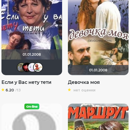
01.01.2008
to.set33
Milashka-irk
Flori
Katericha
01.01.2008
Если у Вас нету тети
Девочка моя
6.20
/13
нет оценки