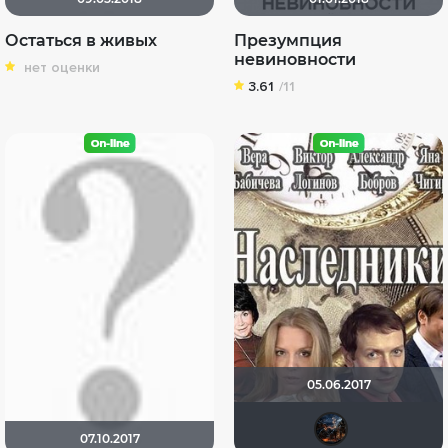
Остаться в живых
Презумпция
невиновности
нет оценки
3.61
/11
05.06.2017
dru
07.10.2017