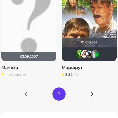
01.01.2007
Soverat
Dimb
ig
03.09.2007
Мачеха
Маршрут
нет оценки
5.32
/17
1