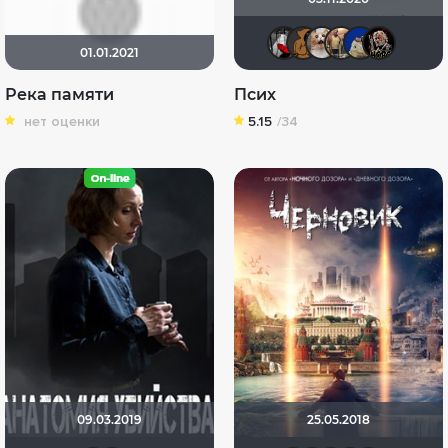
Мышь Бел
˙
yota
Ки
01.01.2021
Река памяти
Псих
нет оценки
5.15
/34
09.03.2019
25.05.2018