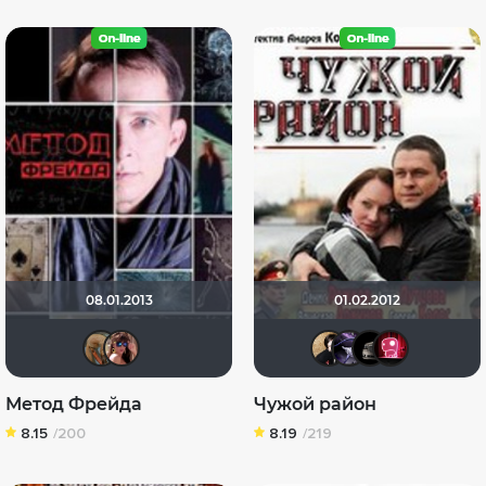
08.01.2013
01.02.2012
Pleonazm
Инна Гавриленко
Natella
NAM
Кр
Метод Фрейда
Чужой район
8.15
/200
8.19
/219