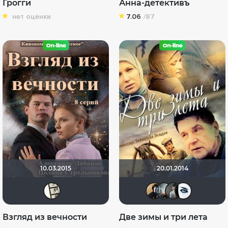
Грогги
Анна-детективъ
нет оценки
7.06
/87
10.03.2015
20.01.2014
OgKat
Natella
Кука
Av
Взгляд из вечности
Две зимы и три лета