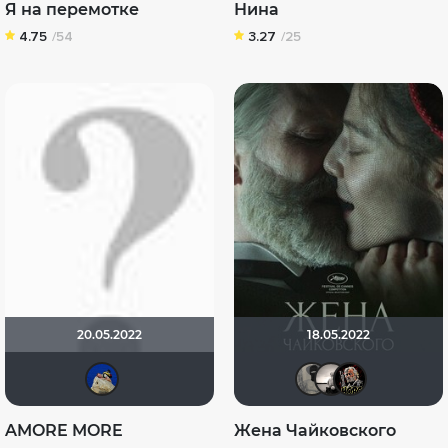
Я на перемотке
Нина
4.75
/54
3.27
/25
20.05.2022
18.05.2022
didak2002
Велик
Риж
Б
AMORE MORE
Жена Чайковского