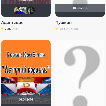
10.05.2016
NatellaVB
Вanderos
bor3175
S A M
Адаптация
Пушкин
7.36
/107
нет оценки
01.01.2016