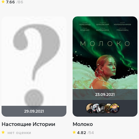
7.66
/86
23.09.2021
NatellaV
Kot123
Чеп
S
29.09.2021
Настоящие Истории
Молоко
нет оценки
4.82
/54