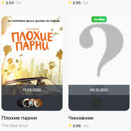
2.03
/14
2.95
/23
17.03.2022
09.12.2021
V@dyan
Haotik
muzotime
murik147
yot
Плохие парни
Чиновник
The Bad Guys
3.96
/30