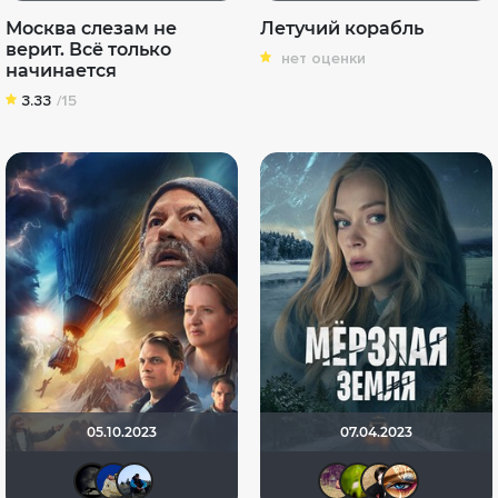
Москва слезам не
Летучий корабль
верит. Всё только
нет оценки
начинается
3.33
/15
05.10.2023
07.04.2023
xrockx
didak2002
mudrii
Dimker
antis
Na