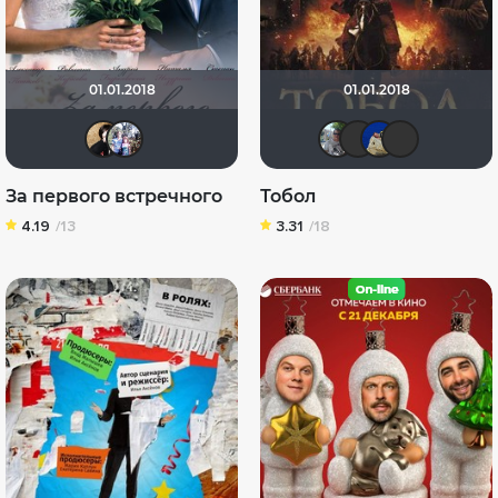
01.01.2018
01.01.2018
NatellaVB
Риша_88
bor3175
BOR3
di
За первого встречного
Тобол
4.19
/13
3.31
/18