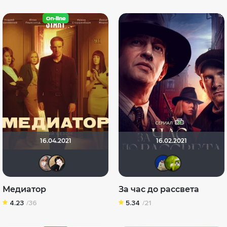
16.04.2021
16.02.2021
Avstralia310
NatellaVB
dida
ant
Медиатор
За час до рассвета
4.23
/36
5.34
/21