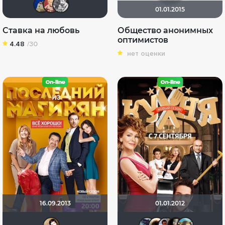
didak2002
bufucka
Պողոսյան Անդրանիկ
01.01.2015
Ставка на любовь
Общество анонимных
оптимистов
4.48
/30
нет оценки
16.09.2013
01.01.2012
NatellaVB
Танаки
Haotik
аге
x