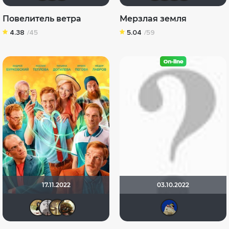
Повелитель ветра
Мерзлая земля
4.38
/45
5.04
/59
17.11.2022
03.10.2022
Anrrin
Paul17
Gautama Buddha
Shadrap
did