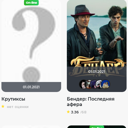
01.01.2021
>>DeNiS<
andrey
ЖIН
K
01.01.2021
Крутиксы
Бендер: Последняя
афера
нет оценки
3.36
/68