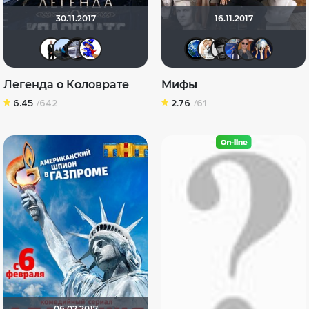
30.11.2017
16.11.2017
islan
mudrii
iv.msk
lemeva-vv
Птундрик
Сергей
Чепа
sa
Легенда о Коловрате
Мифы
6.45
/642
2.76
/61
06.02.2017