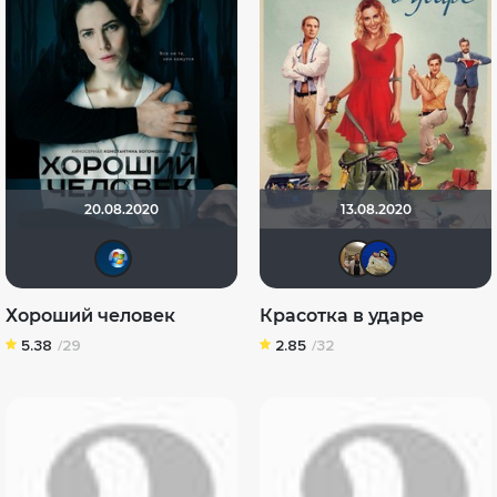
20.08.2020
13.08.2020
Shadow
Vladi
di
Хороший человек
Красотка в ударе
5.38
/29
2.85
/32