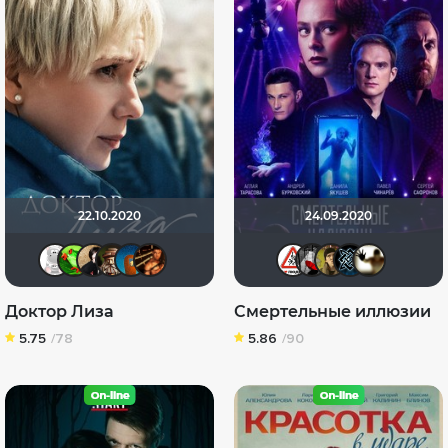
22.10.2020
24.09.2020
КапризЮлька
Soverato
NatellaVB
Схимник
Explos
hinja2008
Dimbr
Мышь 
elec
A
Доктор Лиза
Смертельные иллюзии
5.75
/78
5.86
/90