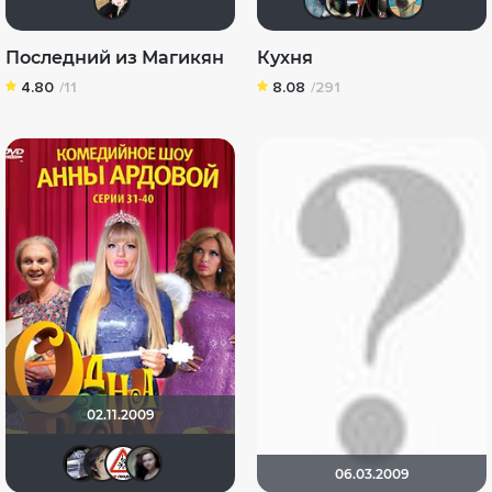
Последний из Магикян
Кухня
4.80
/11
8.08
/291
02.11.2009
iv.msk
id220212668
Dimbr
Royal Girl
06.03.2009