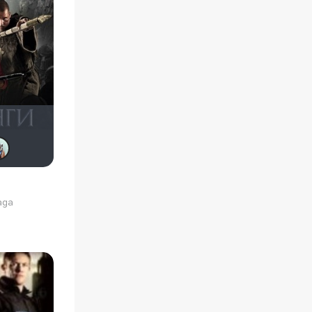
ostrovski1
mxo9
Derbish
Vadim Aliev
Fireball
aga