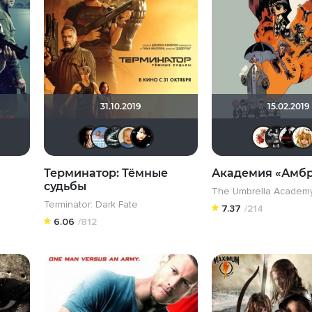
31.10.2019
15.02.2019
dimir Samsonov
olands Svalbis
Виктория Данилевская
karmen1973
mister666Dobrii
RQ7
Андρей
Большой любитель кино
maxx2035
sem1980
Терминатор: Тёмные
Академия «Амб
судьбы
The Umbrella Academ
Terminator: Dark Fate
7.37
/214
6.06
/812