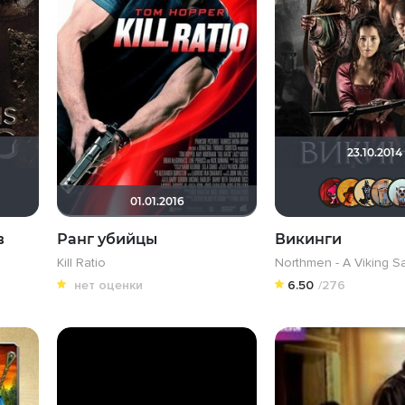
23.10.2014
gornu
HePoH
сирота1979
01.01.2016
в
Ранг убийцы
Викинги
Kill Ratio
Northmen - A Viking S
нет оценки
6.50
/276