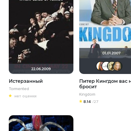
01.01.2007
ч
22.06.2009
Истерзанный
Питер Кингдом вас 
бросит
Tormented
Kingdom
нет оценки
8.14
/27