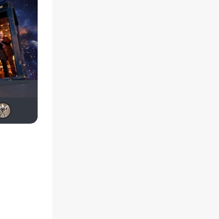
Andersen
Haotik
Beatus
Magila
Арсен Айрапетов
fainik12