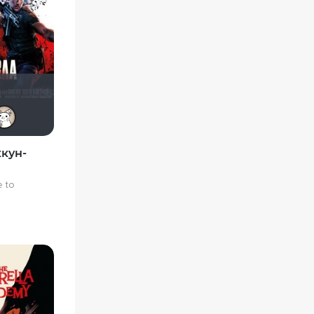
umka27
BacuJiu4
vadim7791
BboyShin
loki86
Этис Атис Аниматис
ккун-
e to