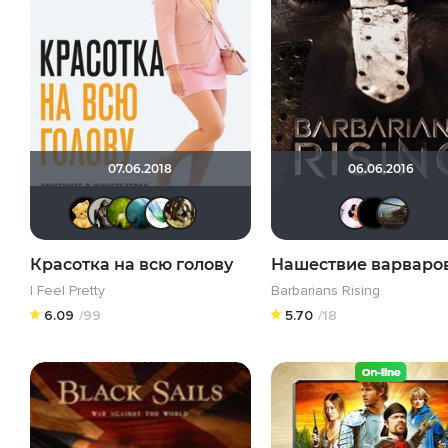
07.06.2018
06.06.2016
Алина28
Magila
antistress
Giovanna
Soul-Life
RaSaNa
i
Красотка на всю голову
Нашествие варваро
I Feel Pretty
Barbarians Rising
6.09
/99
5.70
/18