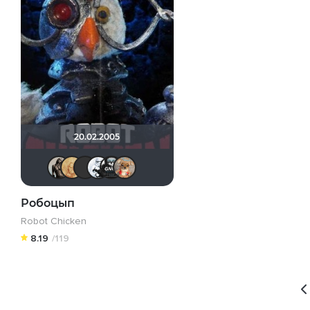
20.02.2005
Magila
ZOYBERG
Бомжара с дробовиком
darth_zero
Gnus2k
LexaHbI4
Робоцып
Robot Chicken
8.19
/119