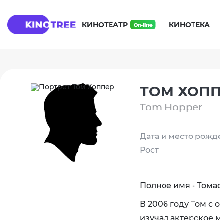
КИНОТЕАТР
КИНОТЕКА
ТОМ ХОП
Tom Hopper
Дата и место рожд
Рост
Полное имя - Тома
В 2006 году Том с
изучал актерское м