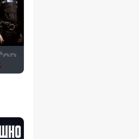
id351916548
kinoaman
neizvestnyy
IVY