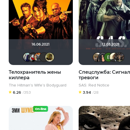
16.06.2021
12.03.2021
umka27
Мышь Белая
Афоня Дурко
Стас П.
vadim7791
Vla
R
Телохранитель жены
Спецслужба: Сигнал
киллера
тревоги
The Hitman's Wife's Bodyguard
SAS: Red Notice
6.26
/353
3.94
/28