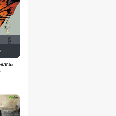
Виктория555
- ABI -
VLAD1995
koval_olga
релла»
y