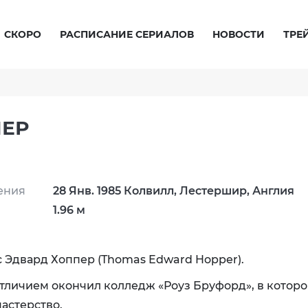
СКОРО
РАСПИСАНИЕ СЕРИАЛОВ
НОВОСТИ
ТРЕ
ПЕР
ения
28 Янв. 1985 Колвилл, Лестершир, Англия
1.96 м
с Эдвард Хоппер (Thomas Edward Hopper).
 отличием окончил колледж «Роуз Бруфорд», в котор
астерство.