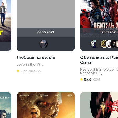
01.09.2022
25.11.2021
Млада
Любовь на вилле
Обитель зла: Ра
Сити
Love in the Villa
Resident Evil: Welcom
нет оценки
Raccoon City
5.49
/326