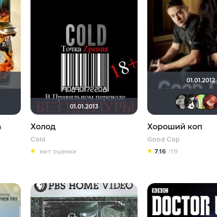
01.01.2012
kRomant87
Phuketprivet
Dimbr
KinoAKAdemiK
01.01.2013
а
Холод
Хороший коп
Cold
Good Cop
нет оценки
7.16
/19