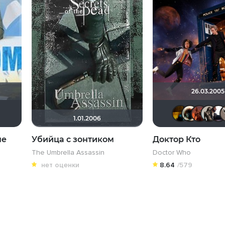
26.03.2005
ума44
ofensa
scenton
ElenaKram
1.01.2006
не
Убийца с зонтиком
Доктор Кто
The Umbrella Assassin
Doctor Who
нет оценки
8.64
/579