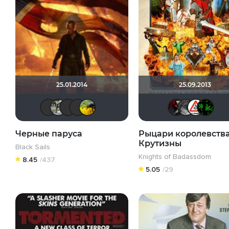
25.01.2014
25.09.2013
Macellaio
waclaw
IenKazami
mokmor
web13
ni
Черные паруса
Рыцари королевств
Крутизны
Black Sails
Knights of Badassdom
8.45
/437
5.05
/29