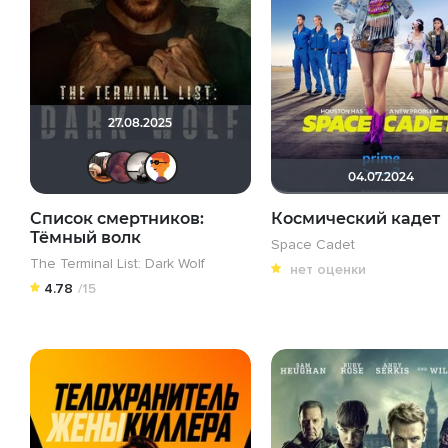
27.08.2025
Alx56
aodinchov7969
Рижанка
GEN7801
04.07.2024
Список смертников:
Космический кадет
Тёмный волк
Space Cadet
The Terminal List: Dark Wolf
нет оценки
4.78
/15