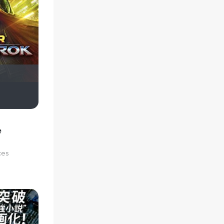
Askhab Abutalipov
Вадим Острадчук
Александра Степанец
е
ces