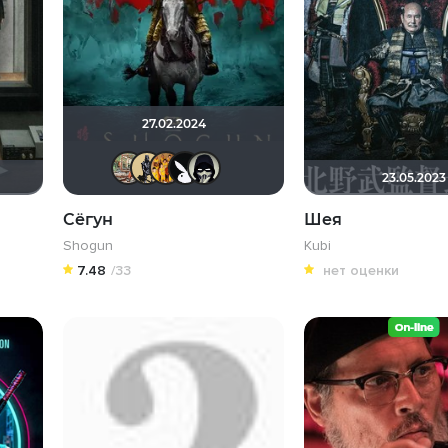
27.02.2024
ArtiRush
Derbish
BIZZY
Lost Causes
OFFERRON
23.05.2023
Сёгун
Шея
Shogun
Kubi
7.48
/33
нет оценки