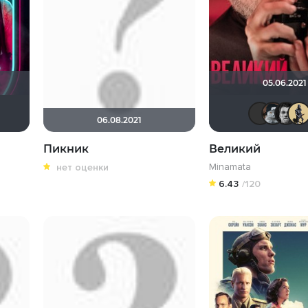
05.06.2021
tik
Мышь Белая
leshemu
Праздношатающийся бездельник
ArtiRush
06.08.2021
Пикник
Великий
Minamata
нет оценки
6.43
/120