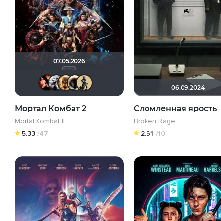
07.05.2026
Myst
Kot123RUS
Leksus81
Haotik
Derbish
06.09.2024
Мортал Комбат 2
Сломленная ярость
Mortal Kombat II
Broken Rage
5.33
/47
2.61
/10