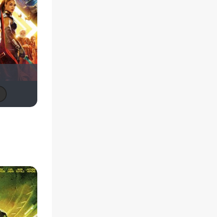
Анатолий Ш
Leksus81
loki86
Макс Бро
Стас П.