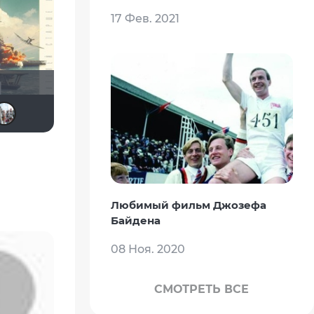
17 Фев. 2021
Борька
Анатолий Ш
Equitable
Dmitry Swed
!!!Screamer!!!
id95924809
Любимый фильм Джозефа
Байдена
08 Ноя. 2020
СМОТРЕТЬ ВСЕ