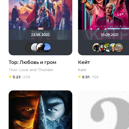
23.06.2022
10.09.2021
Макс Бро
Dzhon30
Stepa79
AlexKane19
Hao
Тор: Любовь и гром
Кейт
Thor: Love and Thunder
Kate
5.23
/338
6.51
/158