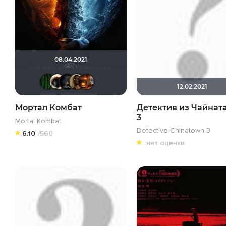
08.04.2021
Matrix
Haotik
xrockx
Mad_Max
Макс Бро
12.02.2021
Мортал Комбат
Детектив из Чайнат
3
Mortal Kombat
Detective Chinatown 3
6.10
/560
нет оценки