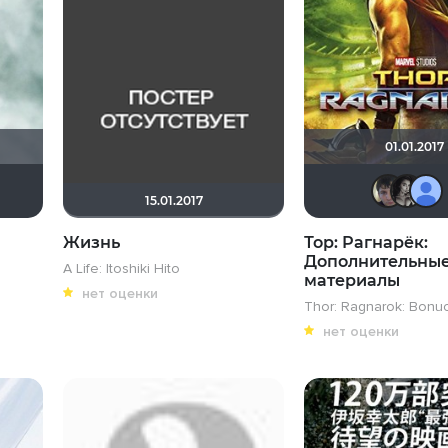
01.01.2017
lsmoke
axx2035
Vladimir Samsonov
Tarkap
sfo
MaxVV
15.01.2017
Жизнь
Тор: Рагнарёк:
Дополнительны
A Life: Itoshiki Hito
материалы
нет оценки
Thor: Ragnarok: Bonu
нет оценки