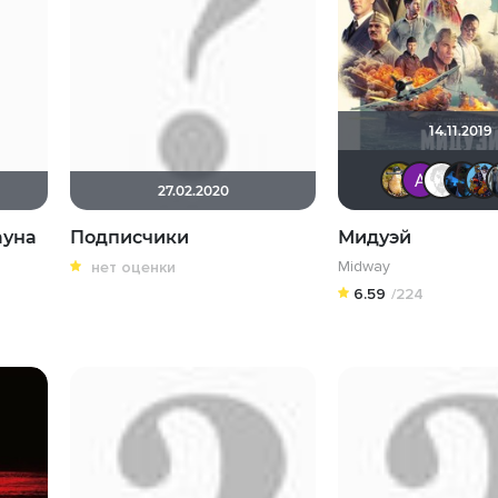
14.11.2019
27.02.2020
ауна
Подписчики
Мидуэй
Midway
нет оценки
6.59
/224