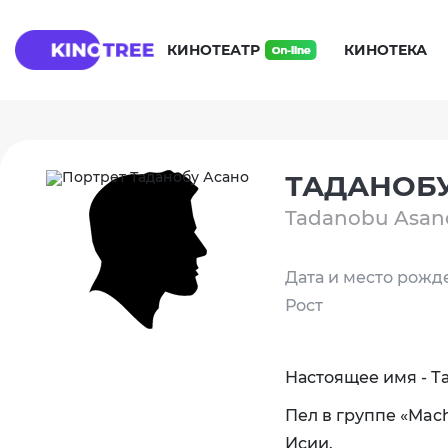
КИНОТЕАТР
КИНОТЕКА
ТАДАНОБ
Tadanobu Asano
Дата и место рожд
Рост
Настоящее имя - Та
Пел в группе «Mach
Исии.