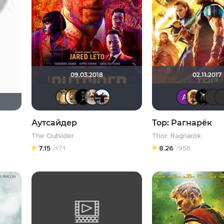
09.03.2018
02.11.2017
Борька
murik147
BADSMILE
yotaman
dima_savalov
Аутсайдер
Тор: Рагнарёк
The Outsider
Thor: Ragnarök
7.15
/171
8.26
/956