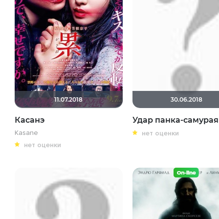
11.07.2018
30.06.2018
Касанэ
Удар панка-самурая
Kasane
нет оценки
нет оценки