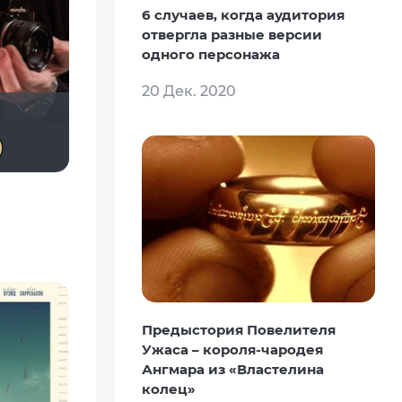
6 случаев, когда аудитория
отвергла разные версии
одного персонажа
20 Дек. 2020
Vitallikkz
KIFOS
Ƙeʍȃƞ
Derbish
Предыстория Повелителя
Ужаса – короля-чародея
Ангмара из «Властелина
колец»