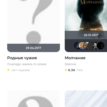
26.01.2017
pave
m
29.04.2017
Родные чужие
Молчание
Osanago warera ni umare
Silence
нет оценки
6.34
/142