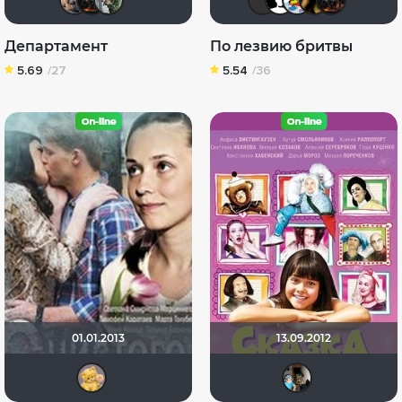
Департамент
По лезвию бритвы
5.69
/27
5.54
/36
01.01.2013
13.09.2012
Алина28
siar