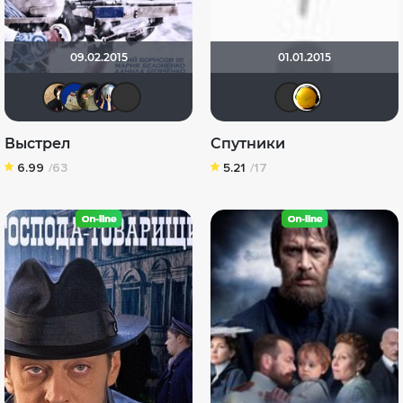
09.02.2015
01.01.2015
NatellaVB
didak2002
romantik
Диян Кръстев
Demon-Style
Serg
De
Выстрел
Спутники
6.99
/63
5.21
/17