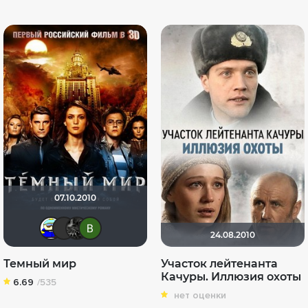
07.10.2010
Вanderos
vadim sXe
demonshadow
Виктория Данилевская
24.08.2010
Темный мир
Участок лейтенанта
Качуры. Иллюзия охоты
6.69
/535
нет оценки