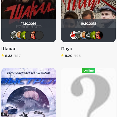
17.10.2016
19.10.2015
Serega44
maxx2035
antistress
Sergey_Z
Максим@BadBoy
vadim sXe
Dimman19
Serega4
maxx
Бо
Шакал
Паук
8.33
/187
8.20
/193