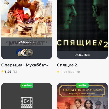
23.04.2018
didak2002
Сергей Лисицкий
Илья Зембакин
05.03.2018
Операция «Мухаббат»
Спящие 2
3.29
/13
нет оценки