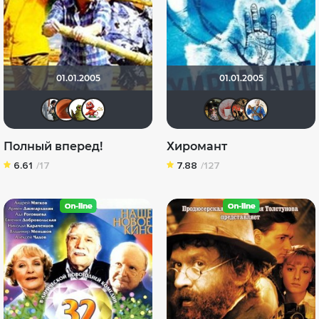
01.01.2005
01.01.2005
zlodei79
vladdomru
rabada
Katericha
Наталь
Кель 
LaL
Полный вперед!
Хиромант
6.61
/17
7.88
/127