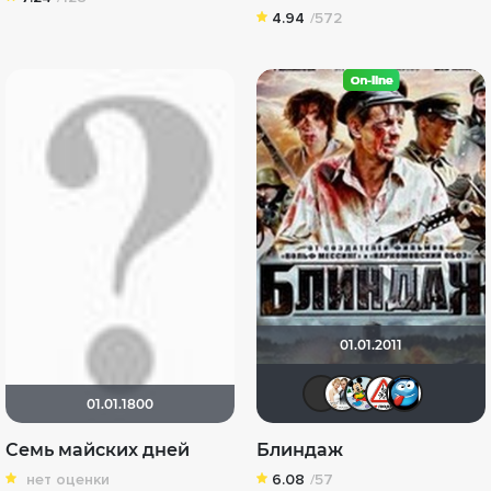
4.94
/572
01.01.2011
Sergey_Z
Серге
Хел
D
01.01.1800
Семь майских дней
Блиндаж
нет оценки
6.08
/57