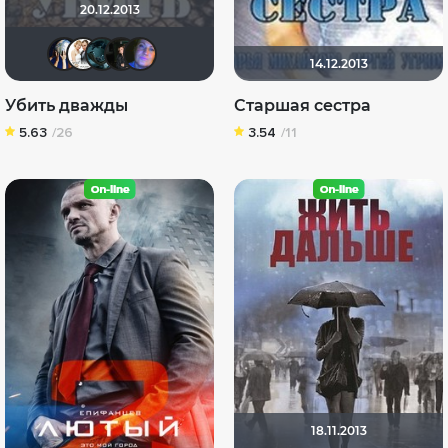
20.12.2013
Диян Кръстев
Сергей Лисицкий
KILLA
Kanku
Jurjevna
14.12.2013
Убить дважды
Старшая сестра
5.63
/26
3.54
/11
18.11.2013