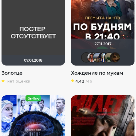
27.11.2017
Sergey_Z
Kram191
alla5
Ди
07.01.2018
Золотце
Хождение по мукам
нет оценки
4.42
/46