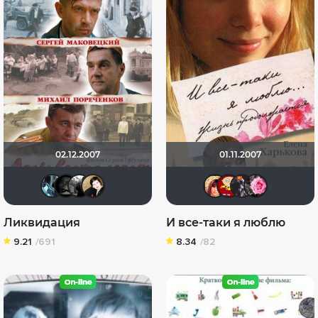
02.12.2007
01.11.2007
den_chas
xrockx
Фокс Малдер
NatellaVB
Kristina
Makc
Ве
Ликвидация
И все-таки я люблю
9.21
/691
8.34
/82