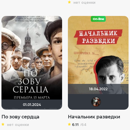
нет оценки
18.04.2022
and
01.01.2024
По зову сердца
Начальник разведки
нет оценки
6.11
/64