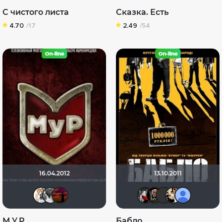
С чистого листа
Сказка. Есть
4.70
/17
2.49
/54
16.04.2012
13.10.2011
Сергей Лисицкий
garri196209
Русо Туристо
Мышь Бе
Бомжа
Yuri
V
М.У.Р
Бабло