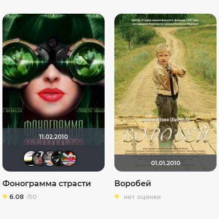
11.02.2010
Alitta
Людмила
DiMk@
katjara
hnatik
01.01.2010
Фонограмма страсти
Воробей
6.08
/50
нет оценки