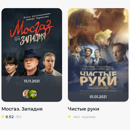
15.11.2021
maxx2035
antistress
01.01.2021
Мосгаз. Западня
Чистые руки
6.52
/60
нет оценки