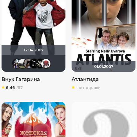
12.04.2007
Диян Кръстев
МАРИНА
Тырбырка
душа важней
М
heavyk96rus
01.01.2007
Внук Гагарина
Атлантида
6.46
/57
нет оценки