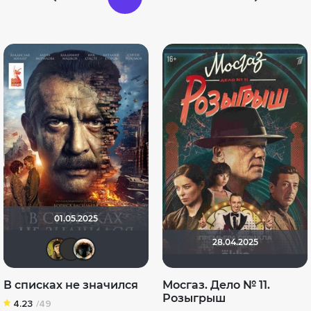
01.05.2025
28.04.2025
electroHuk
brusell
Haotik
В списках не значился
Мосгаз. Дело № 11.
Розыгрыш
4.23
/49