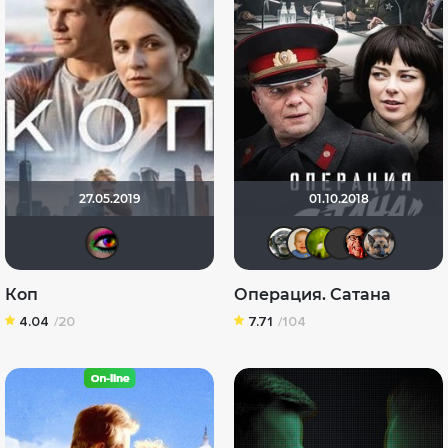
27.05.2019
01.10.2018
Anna20679
Serega44
maxx20
antis
Se
Коп
Операция. Сатана
4.04
/20
7.71
/104