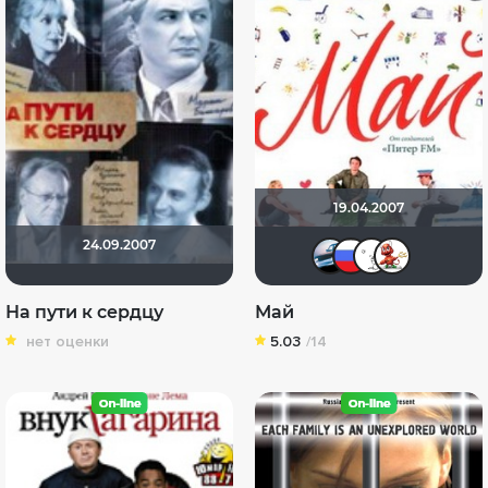
19.04.2007
24.09.2007
rovasel
nai20
De
На пути к сердцу
Май
нет оценки
5.03
/14