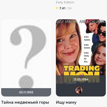
Early Edition
7.41
/34
13.05.1994
Инн
03.11.1995
Тайна медвежьей горы
Ищу маму