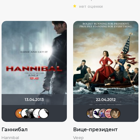
нет оценки
13.04.2013
22.04.2012
m!5hka
Graffenwalder
Фокс Малдер
~Йошкин Кот~
Berny
brooklyn
смоко
pawl
v
Ганнибал
Вице-президент
Hannibal
Veep