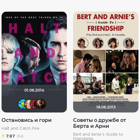
01.06.2014
DarkAngel
Varul
oknenotna
VladBerkem
18.06.2013
Остановись и гори
Советы о дружбе от
Берта и Арни
Halt and Catch Fire
Bert and Arnie's Guide to
7.87
/64
Friendship