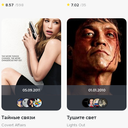
8.57
/598
7.02
/35
05.09.2011
01.01.2010
lineanastasiya
id355286518
id7347889
Хельга44_46
aaazzz
АСП
grv
Тайные связи
Тушите свет
Covert Affairs
Lights Out