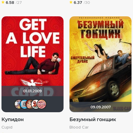
6.58
/27
6.37
/30
01.01.2009
id74640298
дух небес
lenka_bs1
Katericha
vinozavr
09.09.2007
Купидон
Безумный гонщик
Cupid
Blood Car