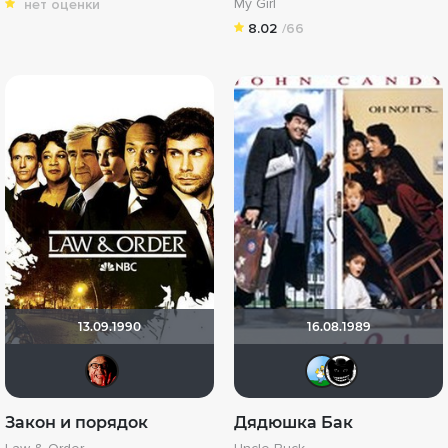
My Girl
нет оценки
8.02
/66
13.09.1990
16.08.1989
Максим@BadBoy
zake
Та
Закон и порядок
Дядюшка Бак