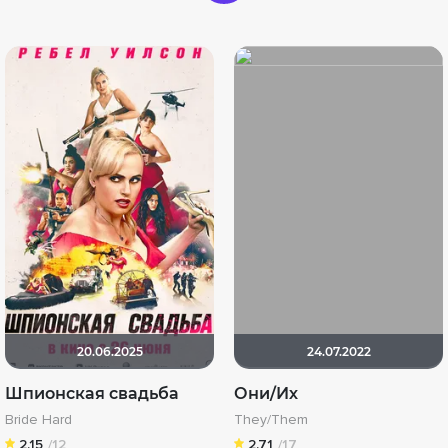
20.06.2025
24.07.2022
Шпионская свадьба
Они/Их
Bride Hard
They/Them
2.15
/12
2.71
/17