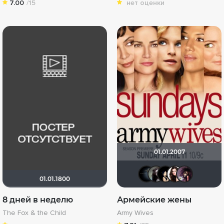
7.00
/15
нет оценки
01.01.2007
lllee
Royal G
Тем
l
01.01.1800
8 дней в неделю
Армейские жены
The Fox & the Child
Army Wives