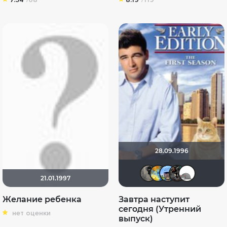
28.09.1996
Великий 
SKY4H
Вик
C
21.01.1997
Желание ребенка
Завтра наступит
сегодня (Утренний
нет оценки
выпуск)