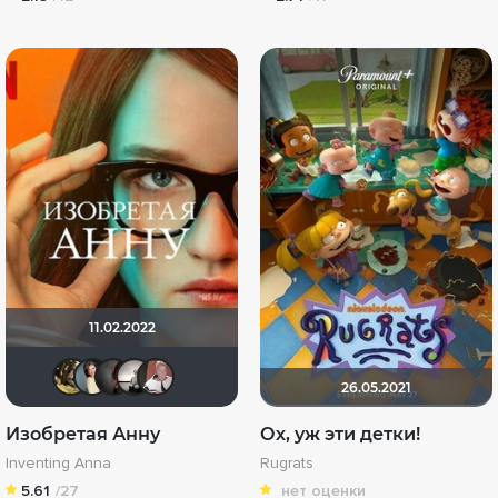
11.02.2022
RaSaNa
Anastasia_Podkova
Divine Wi
Рижанка
Dar Veter
26.05.2021
Изобретая Анну
Ох, уж эти детки!
Inventing Anna
Rugrats
5.61
/27
нет оценки