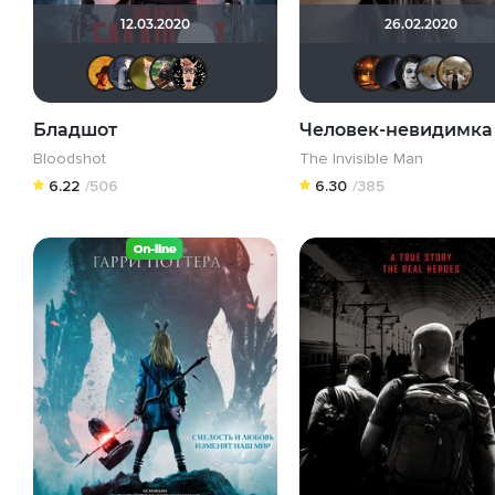
12.03.2020
26.02.2020
mxo9
don_exreo
Мя-ха-хау!
Олег Владимирович
Ничоси
Мак
Бладшот
Человек-невидимка
Bloodshot
The Invisible Man
6.22
/506
6.30
/385