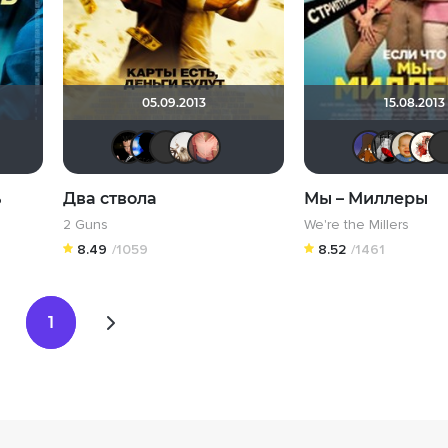
05.09.2013
15.08.2013
ix
autama Buddha
umka27
Galiaph
Макс Бро
Mad_Max
Бог любви
Galiaph
Фрэнк Пинатра
drummer82
Hurricane Gabrielle
ь
Два ствола
Мы – Миллеры
2 Guns
We're the Millers
8.49
/1059
8.52
/1461
1