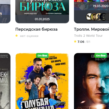
19.03.2020
01.01.2025
Персидская бирюза
Тролли. Мировой
Trolls 2 World Tour
нет оценки
7.06
/81