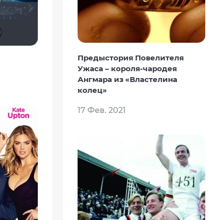
id176296158
Slaveleon
Виктория Данилевская
киноман
Предыстория Повелителя
Ужаса – короля-чародея
Ангмара из «Властелина
колец»
17 Фев. 2021