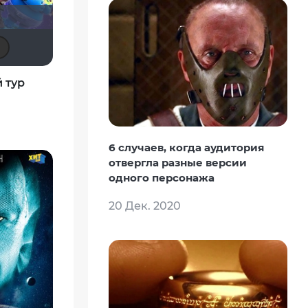
Скрытый
electroHuk
Derbish
xrockx
akaEnot
 тур
6 случаев, когда аудитория
отвергла разные версии
одного персонажа
20 Дек. 2020