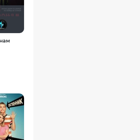
Lazy ass
OFFERRON
Алина28
Regbi Finch
Alexandr BOG
Tematik
онам