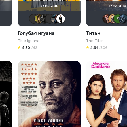
23.08.2018
12.04.2018
с Бро
pavelsmoke
Ƙeʍȃƞ
Анюта*-*
Vladimir Samsonov
Эши Слэши
electroHuk
demonshadow
Eagle
Seed
islan
Голубая игуана
Титан
Blue Iguana
The Titan
4.50
/43
4.61
/306