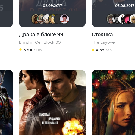
02.09.2017
03.08.2017
gen88
umka27
loki86
fanat-98
BADSMILE
Mad_Max
ArtiRush
drummer82
Борька
Ilyshask8
med_bad
Драка в блоке 99
Стоянка
Brawl in Cell Block 99
The Layover
6.94
/216
4.55
/35