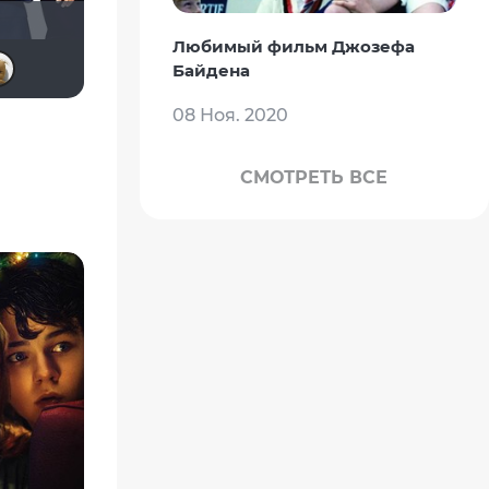
Любимый фильм Джозефа
Калура
Чепаев
islan
[Rec]омендатель
Mitya_75
Байдена
08 Ноя. 2020
СМОТРЕТЬ ВСЕ