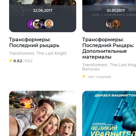
22.06.2017
01.01.2017
Анатолий Ш
ozman
Linsay
maxx2035
Трансформеры:
Трансформеры:
Последний рыцарь
Последний Рыцарь:
Дополнительные
Transformers: The Last Knight
материалы
6.62
/582
Transformers: The Last Knig
Bonuces
нет оценки