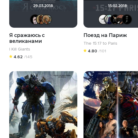
29.03.2018
15.02.2018
>>DeNiS<<
Mad_Max
Pleonazm
pur
Я сражаюсь с
Поезд на Париж
великанами
The 15:17 to Paris
I Kill Giants
4.80
/101
4.62
/145