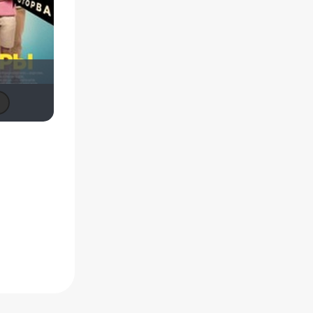
MakSon89
Мышь Белая
maxx2035
Виктория555
Schurikstein