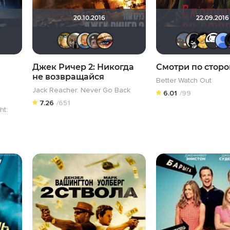
20.10.2016
22.09.2016
Askhab Abutalipov
ScreenGirl
Борька
Vladimir Samsonov
maxx2035
Калура
Наташа Фил
Джек Ричер 2: Никогда
Смотри по стор
не возвращайся
Better Watch Out
Jack Reacher: Never Go Back
6.01
/99
7.26
/651
ht: