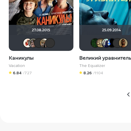
27.08.2015
25.09.2014
Виктория555
Калура
Schurikstein
Vladimir Samsonov
Pupirka Prince
Matr
G
Каникулы
Великий уравнител
Vacation
The Equalizer
6.84
/727
8.26
/1104