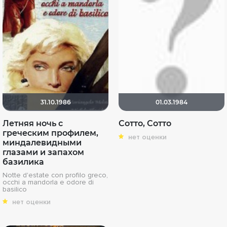
31.10.1986
01.03.1984
Летняя ночь с
Сотто, Сотто
греческим профилем,
нет оценки
миндалевидными
глазами и запахом
базилика
Notte d'estate con profilo greco,
occhi a mandorla e odore di
basilico
нет оценки