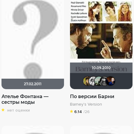
10.09.2010
electroH
altu
Imp
ш
27.02.2011
Ателье Фонтана —
По версии Барни
сестры моды
Barney's Version
нет оценки
6.14
/26