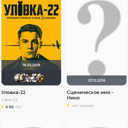
18.05.2019
Рижанка
Derbish
nothingtown_hero
Санчес888
L E O N
07.12.2016
Уловка-22
Сценическое имя -
Нино
Catch-22
нет оценки
6.95
/65