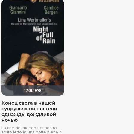
17.01.1978
Конец света в нашей
супружеской постели
однажды дождливой
ночью
La fine del mondo nel nostro
solito letto in una notte piena di