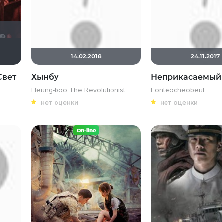
esamol
14.02.2018
24.11.2017
Свет
Хынбу
Неприкасаемый
Heung-boo The Revolutionist
Eonteocheobeul
нет оценки
нет оценки