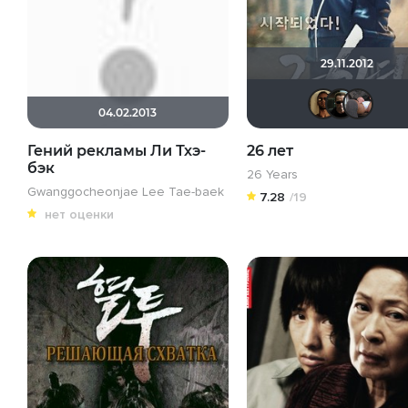
29.11.2012
04.02.2013
Гений рекламы Ли Тхэ-
26 лет
бэк
26 Years
Gwanggocheonjae Lee Tae-baek
7.28
/19
нет оценки