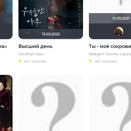
12.05.2021
ка
a ad inferos
don_exreo
maxx2035
electroHuk
Tematik
13.03.2022
ма»
Высший день
Ты - моё сокров
Uwolhan haru
Naegen neomu sojun
нет оценки
нет оценки