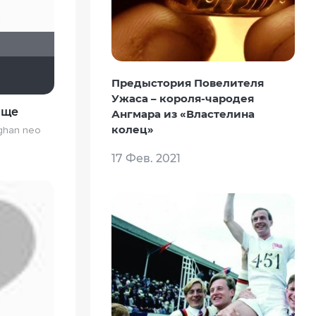
Shadrap
Предыстория Повелителя
Ужаса – короля-чародея
ище
Ангмара из «Властелина
колец»
ghan neo
17 Фев. 2021