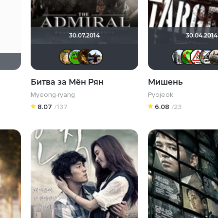
30.07.2014
30.04.2014
Борька
Кинохавчик
Alex-cool
dima_savalov
Битва за Мён Рян
Мишень
Myeong-ryang
Pyojeok
8.07
/137
6.08
/23