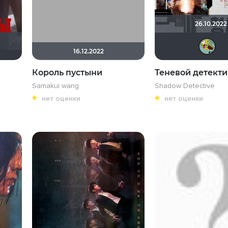
26.10.2022
16.12.2022
Король пустыни
Теневой детекти
Samakui wang
Shadow Detective
нет оценки
нет оценки