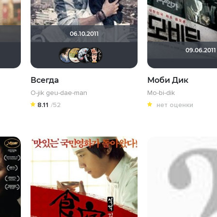
06.10.2011
09.06.2011
Mad_Max
kino.man 22
karmen1973
draude
Anrrin
Kot123RUS
Ничоси
Всегда
Моби Дик
O-jik geu-dae-man
Mo-bi-dik
8.11
/52
нет оценки