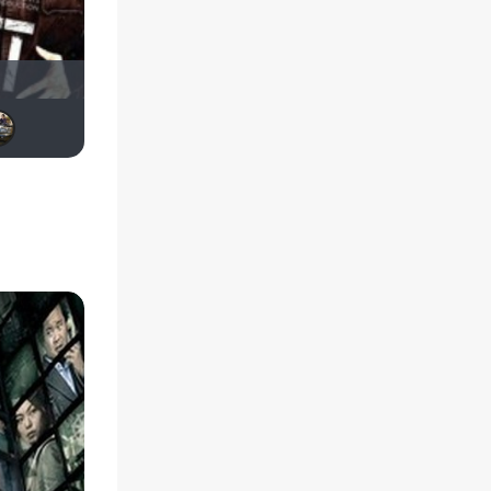
id95924809
Soverato
Dimbr
matvey2009
Nur_kz84