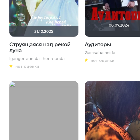
06.07.2024
31.10.2025
Струящаяся над рекой
Аудиторы
луна
Gamsahamnida
Igangeneun dali heureunda
нет оценки
нет оценки