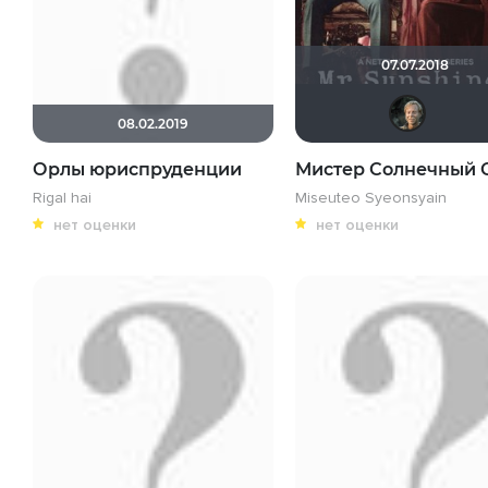
07.07.2018
08.02.2019
Орлы юриспруденции
Мистер Солнечный 
Rigal hai
Miseuteo Syeonsyain
нет оценки
нет оценки