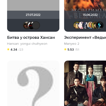
27.07.2022
15.06.2022
rash579
VLAD1995
kodzi
Борь
Vi
Битва у острова Хансан
Эксперимент «Ведь
Hansan: yongui chulhyeon
Manyeo 2
4.34
/23
5.53
/51