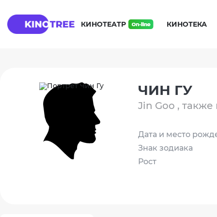
КИНОТЕАТР
КИНОТЕКА
ЧИН ГУ
Jin Goo , также
Дата и место рожд
Знак зодиака
Рост