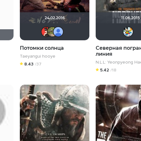
24.02.2016
11.06.2015
IcE
xelga7421
Nemo egoisto
Потомки солнца
Северная погра
линия
Taeyangui hooye
N.L.L: Yeonpyeong Ha
8.43
/37
5.42
/18