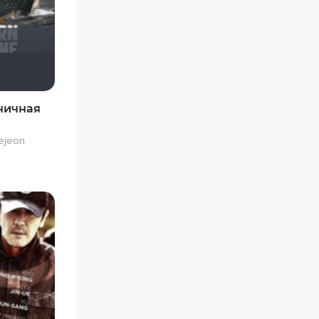
Хельга44_46
ничная
ejeon