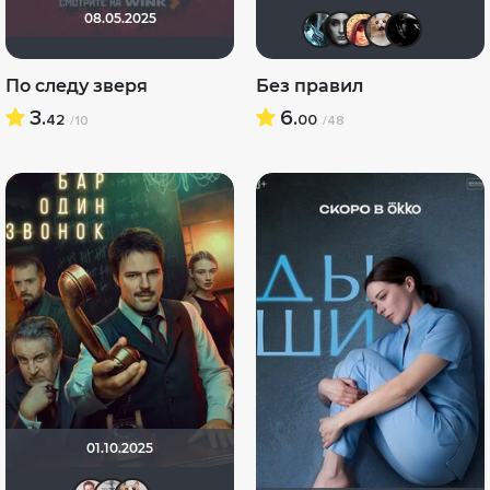
08.05.2025
den_chas
Помни
Kris
y
По следу зверя
Без правил
3.
6.
42
00
/10
/48
01.10.2025
SokolSined
Paul17
yotaman