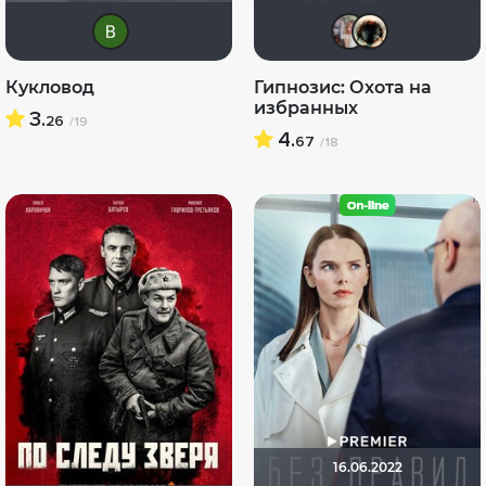
Виктория Данилевская
kravc
Ha
Кукловод
Гипнозис: Охота на
избранных
3.
26
/19
4.
67
/18
16.06.2022