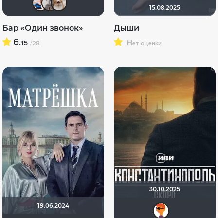
15.08.2025
Бар «Один звонок»
Дыши
6.
н
15
/28
ет оценки
30.10.2025
19.06.2024
GEN