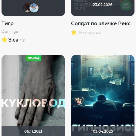
23.02.2026
valdizas
Андρей
Тигр
Солдат по кличке Рекс
Der Tiger
н
ет оценки
3.
68
/18
06.11.2021
03.04.2025