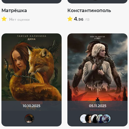
Матрёшка
Константинополь
н
4.
96
ет оценки
/13
10.10.2025
05.11.2025
valdizas
ilya79
RQ7
Bul
u