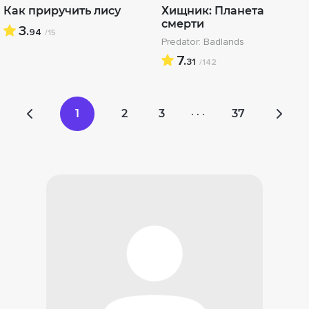
Как приручить лису
Хищник: Планета
смерти
3.
94
/15
Predator: Badlands
7.
31
/142
1
2
3
37
· · ·