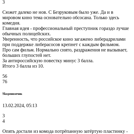
3
Сюжет далеко не нов. С Безруковым было уже. Да и в
мировом кино тема основательно обсосана. Только здесь
комедия.
Главная идея - профессиональный преступник гораздо лучше
обычных полицейских.
Уверенность, что российское кино загажено либерадрилами
при поддержке либерасосов крепнет с каждым фильмом.
Про сам фильм. Нормально снято, раздражения не вызывает,
больших глупостей нет.
За антироссийскую повестку минус 3 балла.
Итого 3 балла из 10.
56
76
Skорпиончик
13.02.2024, 05:13
3
4
Опять достали из комода потрёпанную затёртую пластинку -