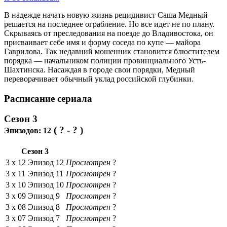
В надежде начать новую жизнь рецидивист Саша Медный
решается на последнее ограбление. Но все идет не по плану.
Скрываясь от преследования на поезде до Владивостока, он
присваивает себе имя и форму соседа по купе — майора
Гаврилова. Так недавний мошенник становится блюстителем
порядка — начальником полиции провинциального Усть-
Шахтинска. Насаждая в городе свои порядки, Медный
переворачивает обычный уклад российской глубинки.
Расписание сериала
Сезон 3
( ? - ? )
Эпизодов:
12
Сезон 3
3 x
12
Эпизод 12
Просмотрен
?
3 x
11
Эпизод 11
Просмотрен
?
3 x
10
Эпизод 10
Просмотрен
?
3 x
09
Эпизод 9
Просмотрен
?
3 x
08
Эпизод 8
Просмотрен
?
3 x
07
Эпизод 7
Просмотрен
?