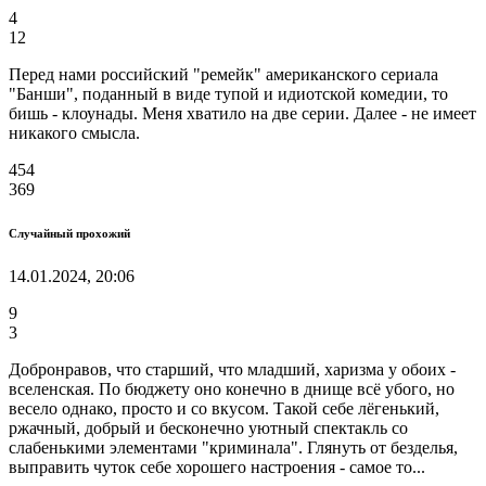
4
12
Перед нами российский "ремейк" американского сериала
"Банши", поданный в виде тупой и идиотской комедии, то
бишь - клоунады. Меня хватило на две серии. Далее - не имеет
никакого смысла.
454
369
Случайный прохожий
14.01.2024, 20:06
9
3
Добронравов, что старший, что младший, харизма у обоих -
вселенская. По бюджету оно конечно в днище всё убого, но
весело однако, просто и со вкусом. Такой себе лёгенький,
ржачный, добрый и бесконечно уютный спектакль со
слабенькими элементами "криминала". Глянуть от безделья,
выправить чуток себе хорошего настроения - самое то...