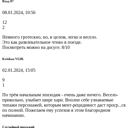
Влад 87
08.01.2024, 10:56
12
2
Немного гротескно, но, в целом, легко и весело.
Это как развлекательное чтиво в поезде.
Посмотреть можно на досуге. 8/10
Kritikan VGIK
02.01.2024, 15:05
9
1
По трём начальным эпизодам - очень даже ничего. Весело-
прикольно, улыбает шире хари. Вполне себе узнаваемые
типажи персонажей, которым мент-рецидивист даст проср...ся
по полной. Пожелаем ему успехов в этом благородном
начинании.
Случайный прохожий