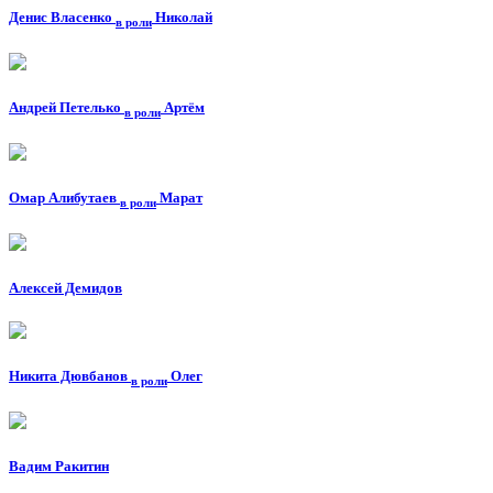
Денис Власенко
Николай
в роли
Андрей Петелько
Артём
в роли
Омар Алибутаев
Марат
в роли
Алексей Демидов
Никита Дювбанов
Олег
в роли
Вадим Ракитин