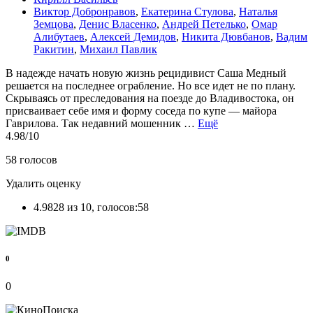
Виктор Добронравов
,
Екатерина Стулова
,
Наталья
Земцова
,
Денис Власенко
,
Андрей Петелько
,
Омар
Алибутаев
,
Алексей Демидов
,
Никита Дювбанов
,
Вадим
Ракитин
,
Михаил Павлик
В надежде начать новую жизнь рецидивист Саша Медный
решается на последнее ограбление. Но все идет не по плану.
Скрываясь от преследования на поезде до Владивостока, он
присваивает себе имя и форму соседа по купе — майора
Гаврилова. Так недавний мошенник …
Ещё
4.98
/10
58
голосов
Удалить оценку
4.9828 из 10, голосов:58
0
0