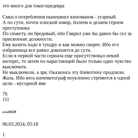
это много для токогошедевра
Смысл потребления нынешних киноманов - угарный
А по сути, почти плоский юмор, болеем и делаем героем
преступника
По сюжету, он бредовый, ибо Гаврил уже бы давно бы сел за
присвоение должности.
Ему валить надо в тундру и как можно скорее. Ибо его
избранница все равно докопается до сути.
Если в первой части сериала еще присутствовал некий
интерес, то затем по нарастающей было только одно чувство
выключить
Не выключили, а зря. Оказалось эту блевотину продлили.
Жаль. Ибо весь кинематограф неуклонно стремится к одной
цели - мусорной яме
76
111
zver8429
06.03.2024, 05:18
1