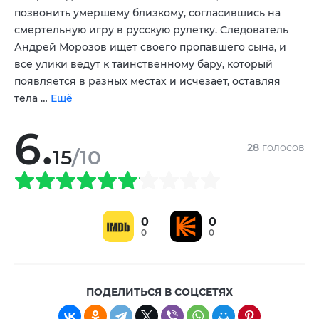
,
,
позвонить умершему близкому, согласившись на
Марина Ворожищева
смертельную игру в русскую рулетку. Следователь
Андрей Морозов ищет своего пропавшего сына, и
все улики ведут к таинственному бару, который
появляется в разных местах и исчезает, оставляя
тела …
Ещё
6.
28
голосов
15
/10
0
0
0
0
ПОДЕЛИТЬСЯ В СОЦСЕТЯХ