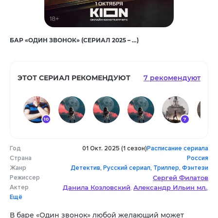
БАР «ОДИН ЗВОНОК» (СЕРИАЛ 2025 – …)
ЭТОТ СЕРИАЛ РЕКОМЕНДУЮТ
7 рекомендуют
10
7
Год
01 Окт. 2025 (1 сезон)
Расписание сериала
Страна
Россия
Жанр
Детектив
,
Русский сериал
,
Триллер
,
Фэнтези
Режиссер
Сергей Филатов
Актер
Данила Козловский
Александр Ильин мл.
,
,
Ещё
Кай Гетц
Полина Ауг
Оксана Акиньшина
,
,
,
Серафима Гощанская
Иван Макаревич
,
,
В баре «Один звонок» любой желающий может
Михаил Смазнов
Максим Виторган