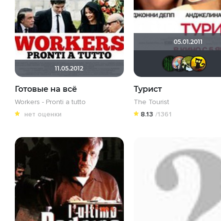
05.01.2011
Ma
11.05.2012
Готовые на всё
Турист
Workers - Pronti a tutto
The Tourist
нет оценки
8.13
/1361