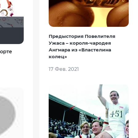
~ Aleksandr ~
Предыстория Повелителя
Ужаса – короля-чародея
Ангмара из «Властелина
порте
колец»
17 Фев. 2021