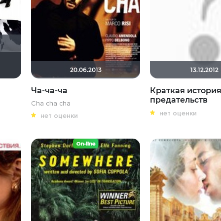
ei
Julia75
kodzi
StnslSmrn
20.06.2013
13.12.2012
Ча-ча-ча
Краткая история
предательств
Cha cha cha
нет оценки
нет оценки