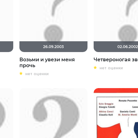
26.09.2003
02.06.2002
Возьми и увези меня
Четвероногая з
прочь
нет оценки
нет оценки