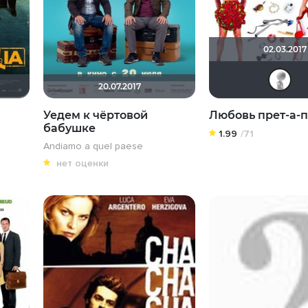
02.03.2017
20.07.2017
Уедем к чёртовой
Любовь прет-а-
бабушке
1.99
/71
Andiamo a quel paese
нет оценки