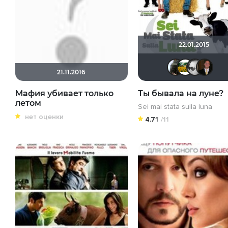
22.01.2015
mr
21.11.2016
Мафия убивает только
Ты бывала на луне?
летом
Sei mai stata sulla luna
нет оценки
4.71
/11