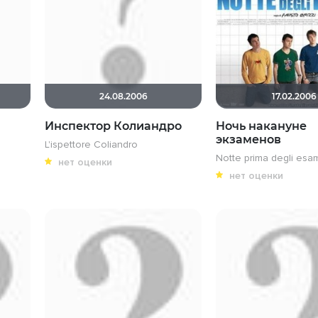
24.08.2006
17.02.2006
Инспектор Колиандро
Ночь накануне
экзаменов
L'ispettore Coliandro
Notte prima degli esa
нет оценки
нет оценки