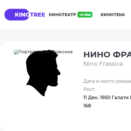
КИНОТЕАТР
КИНОТЕКА
НИНО ФР
Nino Frassica
Дата и место рожд
Рост
11 Дек. 1950 Галат
168