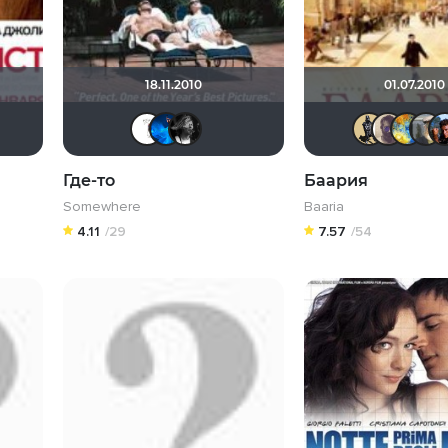
18.11.2010
01.07.2010
trix
muzotime
leshemu
галочка
Safron298
АНГЕЛ
temis vulgaris
Где-то
Баария
Somewhere
Baaria
4.11
/29
7.57
/54