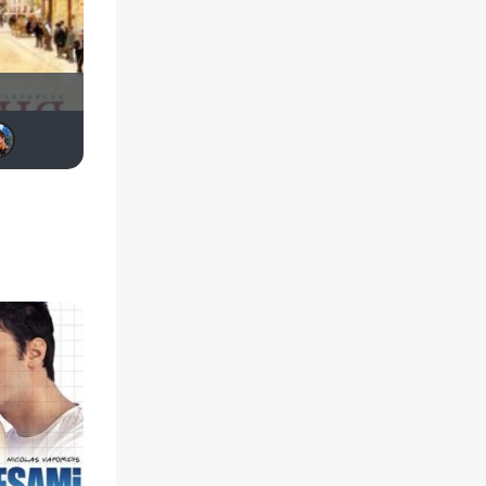
Derbish
Kelauridze George
SKY4HOLO
ruslan3
andiua