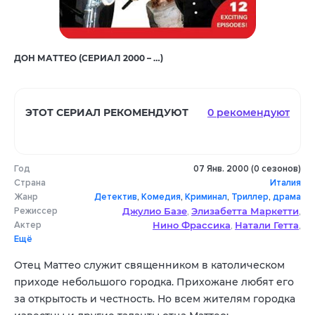
ДОН МАТТЕО (СЕРИАЛ 2000 – …)
ЭТОТ СЕРИАЛ РЕКОМЕНДУЮТ
0 рекомендуют
Год
07 Янв. 2000 (0 сезонов)
Страна
Италия
Жанр
Детектив
,
Комедия
,
Криминал
,
Триллер
,
драма
Режиссер
Джулио Базе
Элизабетта Маркетти
,
,
Актер
Нино Фрассика
Натали Гетта
Жан Микелини
,
,
Ещё
Франческо Скали
Теренс Хилл
,
,
Пьетро Пульчини
Катерина Сайлос Лабини
,
,
Отец Маттео служит священником в католическом
Симоне Монтедоро
Флавио Инсинна
,
,
приходе небольшого городка. Прихожане любят его
Джузеппе Сульфаро
Памела Сайно
,
за открытость и честность. Но всем жителям городка