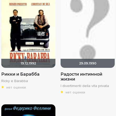
19.12.1992
29.09.1990
Рикки и Барабба
Радости интимной
жизни
Ricky e Barabba
I divertimenti della vita privata
нет оценки
нет оценки