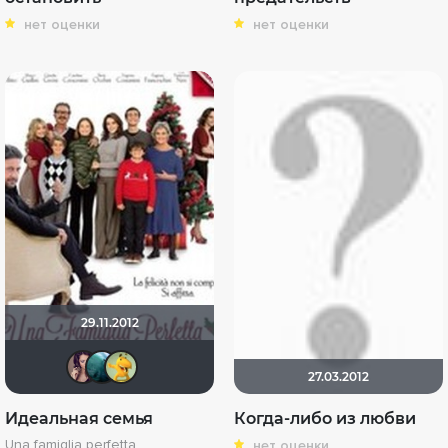
нет оценки
нет оценки
29.11.2012
malika2012
Giovanna
uncle BOO
27.03.2012
Идеальная семья
Когда-либо из любви
Una famiglia perfetta
нет оценки