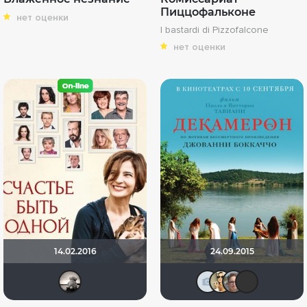
Пиццофальконе
нет оценки
I bastardi di Pizzofalcone
нет оценки
14.02.2016
24.09.2015
Рижанка
id37644
Emi.li
zh