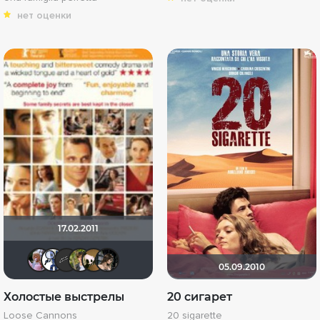
нет оценки
17.02.2011
Someone.
~ Sanсho ~
Шустрая
Жан
namstak
Моргана Ля Фей
05.09.2010
Холостые выстрелы
20 сигарет
Loose Cannons
20 sigarette