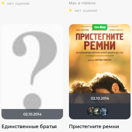
Max e Hélène
нет оценки
нет оценки
02.10.2014
oly.an
Lolit
st
02.10.2014
Единственные братья
Пристегните ремни