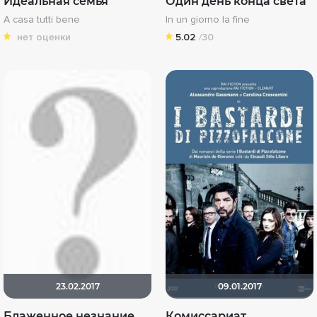
Идеальная семья
Один день конца света
A casa tutti bene
In un giorno la fine
нет оценки
5.02
/30
23.02.2017
09.01.2017
Блаженное незнание
Комиссариат