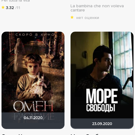
Per tutta la vita
La bambina che non voleva
3.32
/11
cantare
нет оценки
04.11.2020
23.09.2020