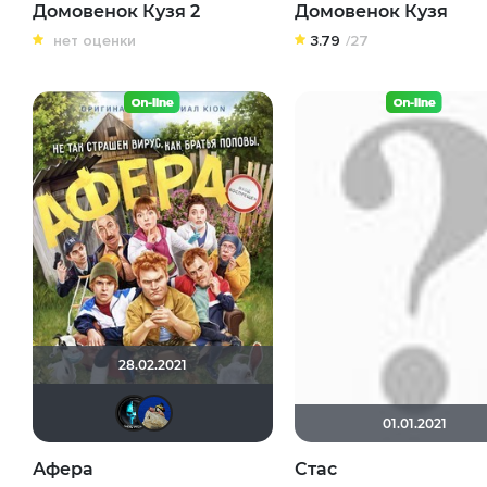
Домовенок Кузя 2
Домовенок Кузя
нет оценки
3.79
/27
28.02.2021
Tematik
didak2002
01.01.2021
Афера
Стас