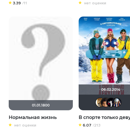
3.39
/11
нет оценки
06.02.2014
mu
01.01.1800
Нормальная жизнь
В спорте только де
нет оценки
6.07
/213