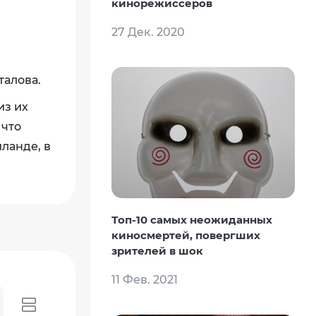
кинорежиссеров
27 Дек. 2020
талова.
из их
 что
йланде, в
Топ-10 самых неожиданных
киносмертей, повергших
зрителей в шок
11 Фев. 2021