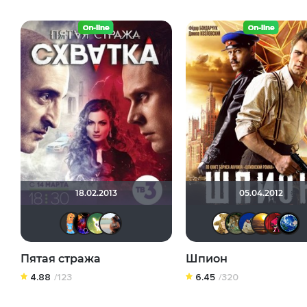
18.02.2013
05.04.2012
sonya888
natan666_85
Любительфантастики
Ekaterina5222
666и
de
Пятая стража
Шпион
4.88
/123
6.45
/320