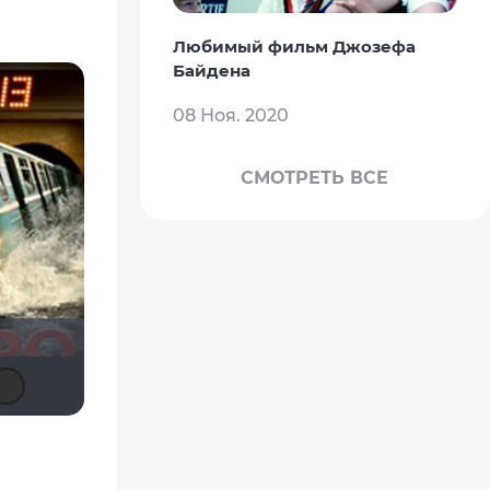
Любимый фильм Джозефа
Байдена
08 Ноя. 2020
СМОТРЕТЬ ВСЕ
Мышь Белая
id95924809
Sergey_Z
drummer82
didak2002
vadim sXe