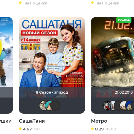
нет оценки
нет оценки
8 Сезон • эпизод
21.02.2013
rik147
Conakry
marakesha
Диян Кръстев
LoveLyLoveLuLuGaGa
Юлия Якименко
Kastro777
вушки
СашаТаня
Метро
4.67
/58
8.29
/1503