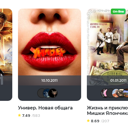
10.10.2011
01.01.2011
л
nissd
didak2002
Rodario Silma
ostrovski1
Птундрикс
Паша Иванов
Кот Мороз
zoro-xwxsw
Универ. Новая общага
Жизнь и приклю
Мишки Япончик
7.49
/583
8.69
/207