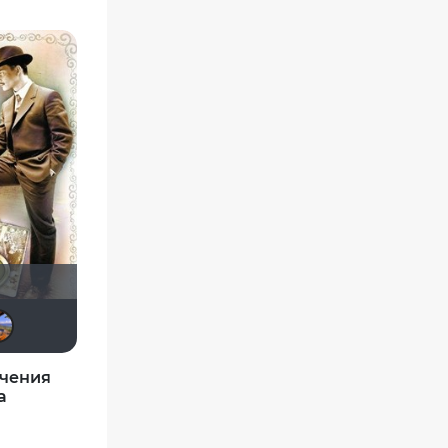
Мэри16
Sergey_Z
SHALYAPIN
Ashmedai
Иринка Шерстюк
чения
а