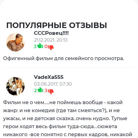
ПОПУЛЯРНЫЕ ОТЗЫВЫ
СССРовец!!!!
21.12.2021, 20:13
3
0
Офигенный фильм для семейного просмотра.
VadeXa555
03.06.2017, 07:30
2
3
Фильм не о чем....не поймешь вообще - какой
жанр: и не комедия (где там смеяться?), и не
ужасы, и не детская сказка..очень нудно. Тупые
герои ходят весь фильм туда-сюда...сюжета
никакого -все понятно с первых кадров, никакой