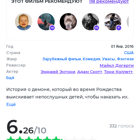
ЭТОТ ФИЛЬМ РЕКОМЕНДУЮТ
118 рекомендуют
10
10
7
Год
01 Янв. 2016
9
7
7
Страна
США
Жанр
Зарубежный фильм
,
Комедия
,
Ужасы
,
Фэнтези
Режиссер
Майкл Догерти
Актер
Эмджей Энтони
Адам Скотт
Тони Коллетт
,
,
,
Ещё
Стефания Оуэн
Криста Штадлер
,
,
Кончата Феррелл
Эллисон Толман
,
,
История о демоне, который во время Рождества
Дэвид Кокнер
Маверик Флэк
Куеени Сэмюэл
,
,
выискивает непослушных детей, чтобы наказать их.
Ещё
6.
332
голоса
26
/10