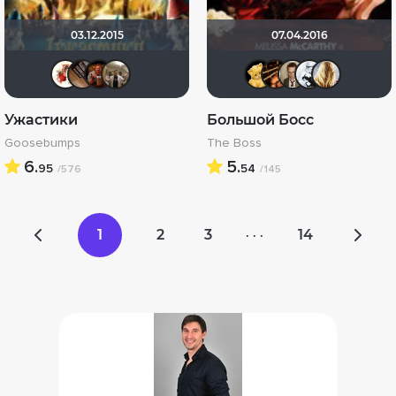
03.12.2015
07.04.2016
Виктория555
serge113
Grimgnot
Vladimir Samsonov
Алина28
hinja2
Кас
d
Ужастики
Большой Босс
Goosebumps
The Boss
6.
5.
95
54
/576
/145
1
2
3
14
· · ·