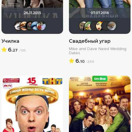
26.11.2015
07.07.2016
Biker
Наташа Фил
Бомжара с дробовиком
Lusijen
Вячеслав Лапшин
Vladimir 
Pamella
Влад
Li
Училка
Свадебный угар
6.
Mike and Dave Need Wedding
27
/135
Dates
6.
10
/266