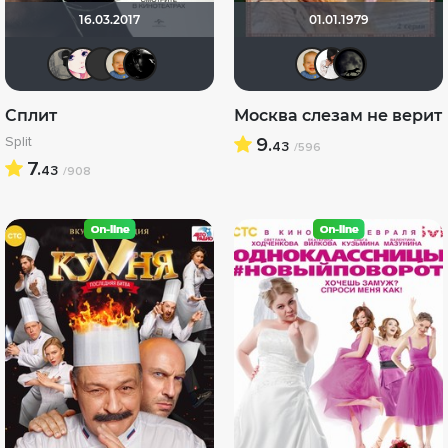
16.03.2017
01.01.1979
Великий Кукурузо
Via ad inferos
linche3001
maxx2035
Lady_V
maxx2
jane
x
Сплит
Москва слезам не верит
Split
9.
43
/596
7.
43
/908