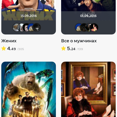
15.09.2016
01.09.2016
Анюта*-*
id95924809
>>DeNiS<<
didak2002
Ilena
didak20
щды
Се
Жених
Все о мужчинах
4.
5.
49
24
/305
/139