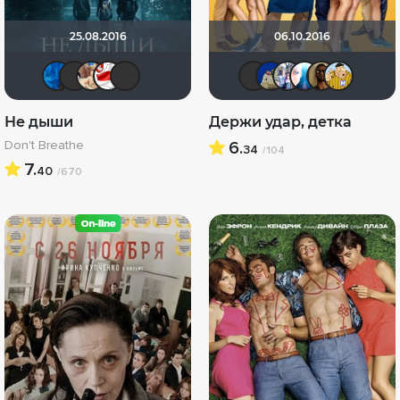
25.08.2016
06.10.2016
Yliya79
chaos-lilith
Shuhaher
Dimman1991
linche3001
icrimsonli
didak20
Риша
Kl
Не дыши
Держи удар, детка
Don't Breathe
6.
34
/104
7.
40
/670