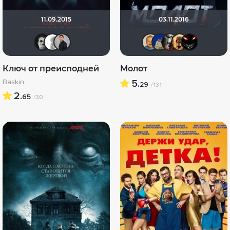
11.09.2015
03.11.2016
Ƙeʍȃƞ
~ Aleksandr ~
rus_tere
maxx203
didak2
and
L
Ключ от преисподней
Молот
Baskin
5.
29
/131
2.
65
/30