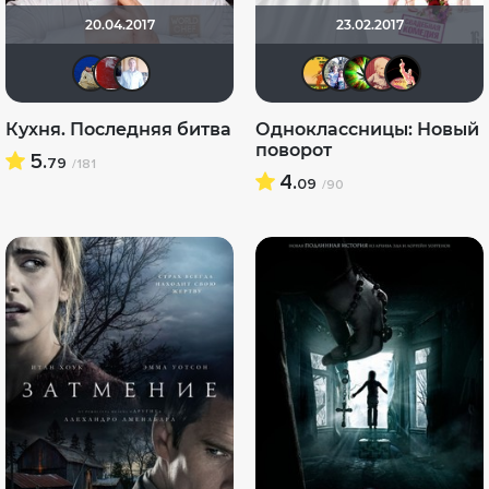
20.04.2017
23.02.2017
didak2002
pAtRiaRx
алекс 1984
DENISpa
Риша_
kan
b
Кухня. Последняя битва
Одноклассницы: Новый
поворот
5.
79
/181
4.
09
/90