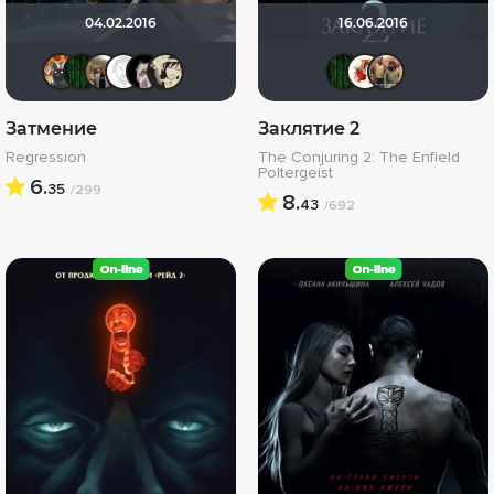
04.02.2016
16.06.2016
Афоня Дурко
Matrix
Vladimir Samsonov
Equitable
>>DeNiS<<
KirsanXIII
Matrix
Вик
К
Затмение
Заклятие 2
Regression
The Conjuring 2: The Enfield
Poltergeist
6.
35
/299
8.
43
/692