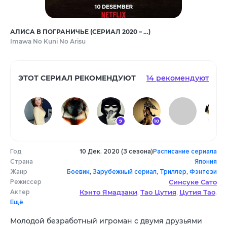
АЛИСА В ПОГРАНИЧЬЕ (СЕРИАЛ 2020 – …)
Imawa No Kuni No Arisu
ЭТОТ СЕРИАЛ РЕКОМЕНДУЮТ
14 рекомендуют
9
10
Год
10 Дек. 2020 (3 сезона)
Расписание сериала
10
9
8
8
Страна
Япония
Жанр
Боевик
,
Зарубежный сериал
,
Триллер
,
Фэнтези
Режиссер
Синсуке Сато
Актер
Кэнто Ямадзаки
Тао Цутия
Цутия Тао
,
,
,
Ещё
Нидзиро Мураками
Юки Моринага
,
,
Кэйта Матида
Аяка Миёси
Дори Сакурада
,
,
,
Молодой безработный игроман с двумя друзьями
Ая Асахина
Сюнтаро Янаги
,