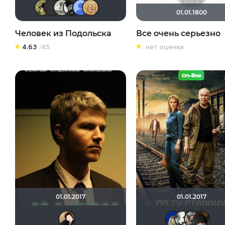
Andy
Eagle
yeptv
Чепаев
Alexandr BOG
ZOYBERG
01.01.1800
Человек из Подольска
Все очень серьезно
4.63
/45
нет оценки
01.01.2017
01.01.2017
NatellaVB
di