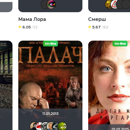
Виктор Хрептович
Anna20679
Мама Лора
Смерш
6.05
/12
5.67
/82
11.01.2015
dak2002
Olga D.
GTRSD
valdizas
NatellaVB
Dimman1991
Serega44
maxx2035
Большой любитель к
antistress
01.01.2015