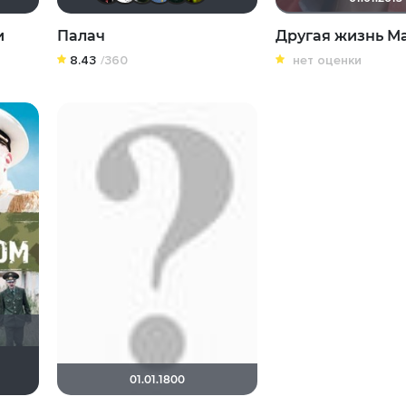
и
Палач
Другая жизнь М
8.43
/360
нет оценки
Диян Кръстев
01.01.1800