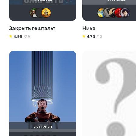
Борис Хаимов
harjuland
:) да прибудет Свет !
SK
Закрыть гештальт
Ника
4.95
/29
4.73
/12
26.11.2020