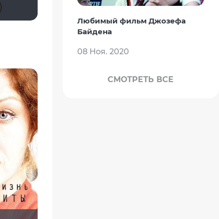
libertvs
Dimbr
harjuland
Maleva55
Любимый фильм Джозефа
Байдена
08 Ноя. 2020
СМОТРЕТЬ ВСЕ
ино