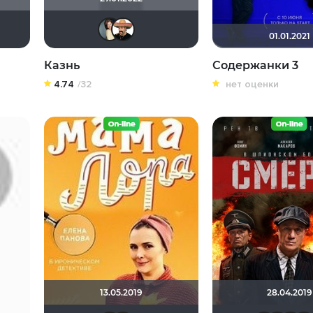
Y4HOLO
Великий Кукурузо
NatellaVB
not_error
Epoff
Anastasia_Podkova
Сох
01.01.2021
Казнь
Содержанки 3
4.74
/32
нет оценки
13.05.2019
28.04.2019