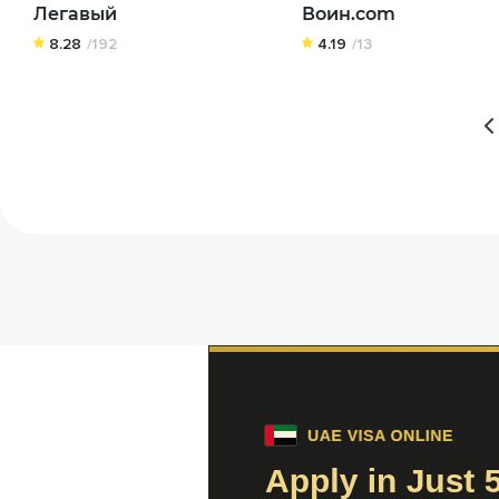
Легавый
Воин.com
8.28
/192
4.19
/13