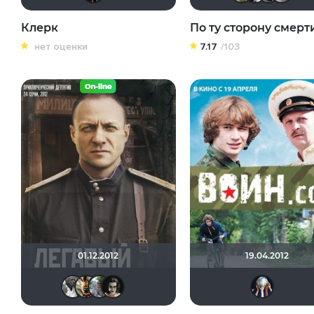
Клерк
По ту сторону смерт
нет оценки
7.17
/103
01.12.2012
19.04.2012
garri196209
Dnieper Wolf
bor3175
the crow