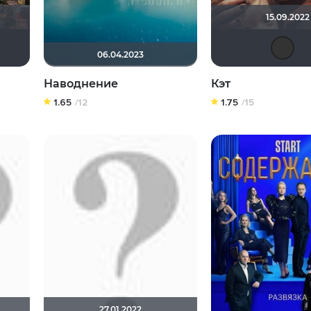
15.09.2022
valdizas
06.04.2023
Наводнение
Кэт
1.65
/12
1.75
/15
27.01.2022