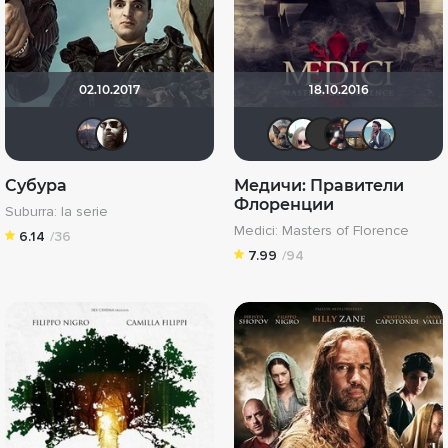
02.10.2017
18.10.2016
Млада
Дядя_Вася
GTRSD
Dante V
Macel
id
Субура
Медичи: Правители
Флоренции
Suburra: la serie
Medici: Masters of Florence
6.14
/36
7.99
/94