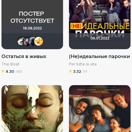
18.08.2022
06.01.2022
Biker
Мышь Белая
id1565860
Thedenya
Остаться в живых
(Не)идеальные парочки
The Boat
Per tutta la vita
4.30
/40
3.32
/11