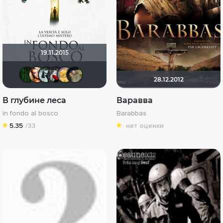
19.11.2015
Matrix
Victori_a
YaKa
Мышь Белая
Алина28
romantik
28.12.2012
В глубине леса
Варавва
In fondo al bosco
Barabbas
5.35
/33
нет оценки