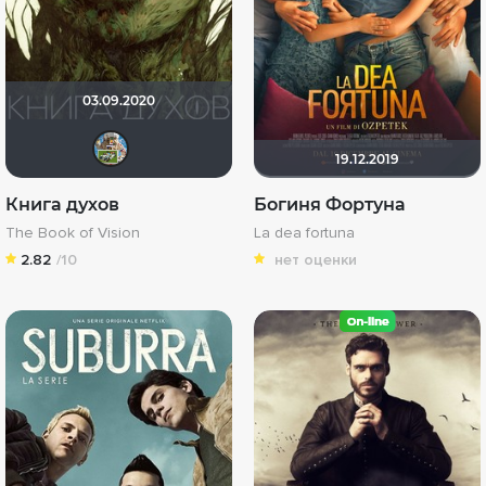
03.09.2020
SergeyVF
19.12.2019
Книга духов
Богиня Фортуна
The Book of Vision
La dea fortuna
2.82
/10
нет оценки