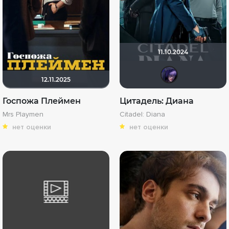
11.10.2024
ЖIН
12.11.2025
Госпожа Плеймен
Цитадель: Диана
Mrs Playmen
Citadel: Diana
нет оценки
нет оценки