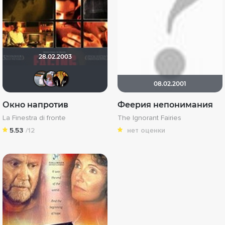
28.02.2003
*Аня*
Someone.
Елена4546
08.02.2001
Окно напротив
Феерия непонимания
La Finestra di fronte
The Ignorant Fairies
5.53
/12
нет оценки