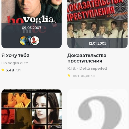
09.03.2007
SKY4HOLO
ZomBaine
Katericha
12.01.2005
Я хочу тебя
Доказательства
преступления
Ho voglia di te
R.I.S. - Delitti imperfett
6.48
/31
нет оценки