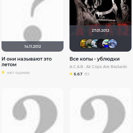
27.01.2012
libertvs
L.Benne
Seren
CM
14.11.2012
И они называют это
Все копы - ублюдки
летом
A.C.A.B.: All Cops Are Bastards
нет оценки
6.67
/51