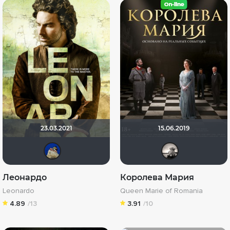
23.03.2021
15.06.2019
didak2002
Риж
Леонардо
Королева Мария
Leonardo
Queen Marie of Romania
4.89
/13
3.91
/10