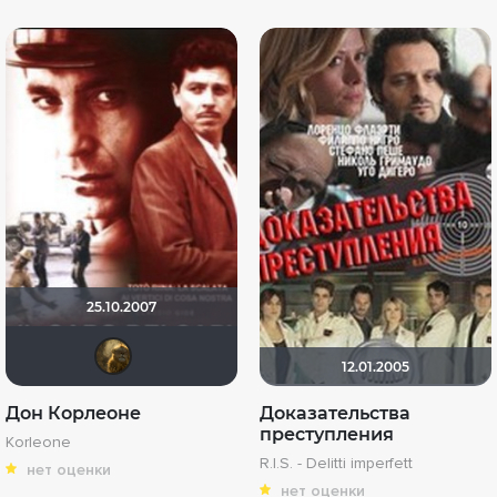
25.10.2007
id294378301
12.01.2005
Дон Корлеоне
Доказательства
преступления
Korleone
R.I.S. - Delitti imperfett
нет оценки
нет оценки