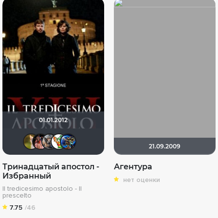
01.01.2012
Мя-ха-хау!
mike9797
GTRSD
zimozdraL
Neboman
21.09.2009
Тринадцатый апостол -
Агентура
Избранный
нет оценки
Il tredicesimo apostolo - Il
prescelto
7.75
/46