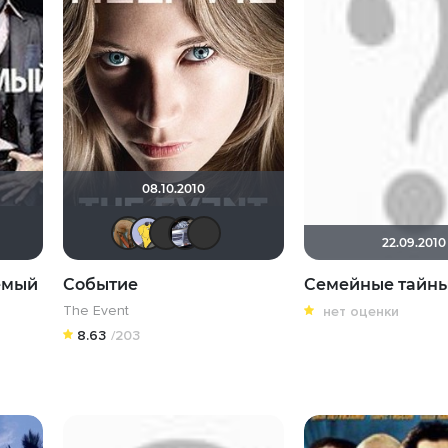
08.10.2010
леся Кошкина
Ryder187
АлександрVRSHV
stasay2003
Pleonazm
Mr Peanutbutter
Helena♡
iv.msk
Macellaio
22.09.2010
емый
Событие
Семейные тайн
The Event
нет оценки
8.63
/203