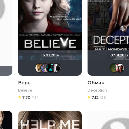
16.03.2014
07.01.2013
murik147
RokuRou
Alice Solo
анна
Верь
Обман
Believe
Deception
7.30
/114
7.12
/28