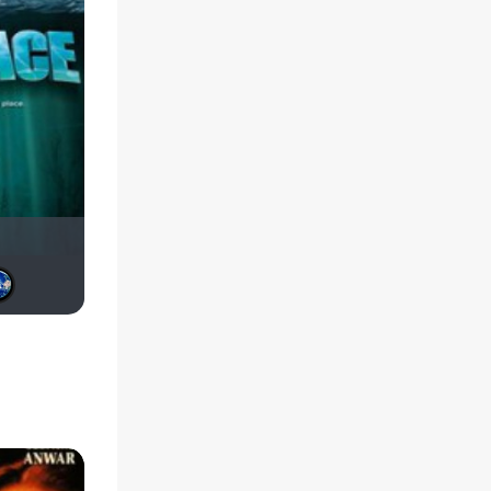
Ewa 33
id351916548
Тарк
igornu
Птундрикс