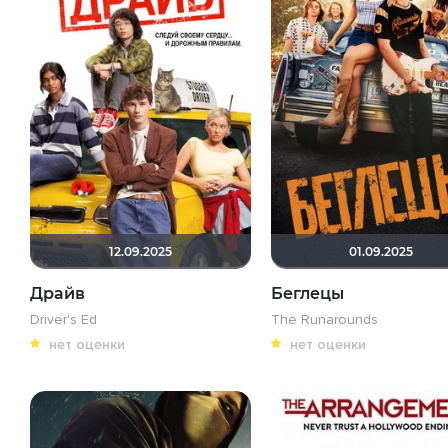
12.09.2025
01.09.2025
Драйв
Беглецы
Driver's Ed
The Runarounds
нет оценки
нет оценки