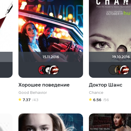
15.11.2016
19.10.2016
АНГЕЛ
oknenotna
Dissis
999Катерина999
Хорошее поведение
Доктор Шанс
Good Behavior
Chance
7.37
/43
6.56
/56