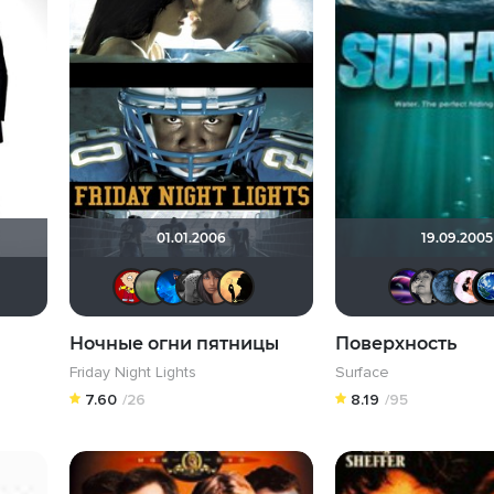
01.01.2006
19.09.2005
plutonium239
spaidg
Makcimka
AGENT
АНГЕЛ
Алекс@ндра777
nadenka raduga
Lelya1907
Ночные огни пятницы
Поверхность
Friday Night Lights
Surface
7.60
/26
8.19
/95