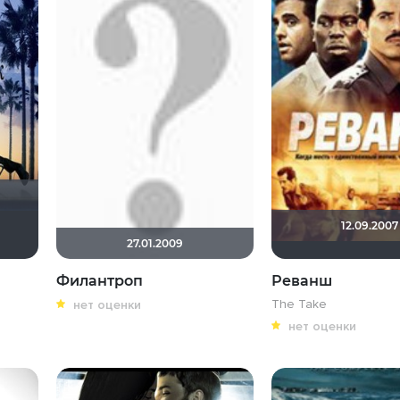
12.09.2007
нте
ышь Белая
kotikmur4ik
ArtiRush
DONENS
Deviane
27.01.2009
Филантроп
Реванш
The Take
нет оценки
нет оценки