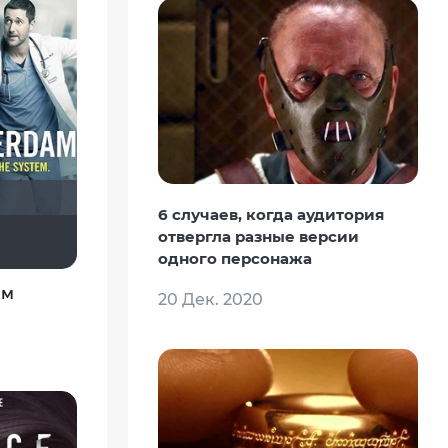
6 случаев, когда аудитория
я
IenKazami
АлександрVRSHV
отвергла разные версии
одного персонажа
ам
20 Дек. 2020