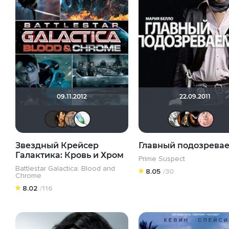
09.11.2012
22.09.2011
Sergey_Z
gog30
Vadim Aliev
Soul-Life
О
Звездный Крейсер
Главный подозрева
Галактика: Кровь и Хром
Prime Suspect
Battlestar Galactica: Blood and
8.05
/30
Chrome
8.02
/116