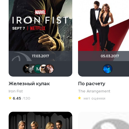
17.03.2017
05.03.2017
loki86
Yj1n
Максим Полькин
ozman
id176296158
Железный кулак
По расчету
Iron Fist
The Arrangement
6.45
/130
нет оценки