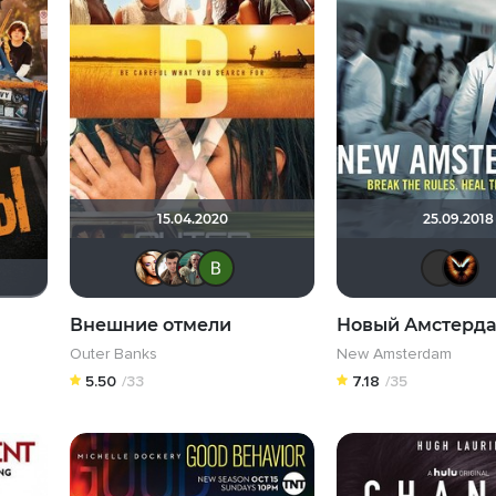
15.04.2020
25.09.2018
Victori_a
Denis Rusu
Slartibartfast
Виктория Данилевска
Внешние отмели
Новый Амстерд
Outer Banks
New Amsterdam
5.50
/33
7.18
/35