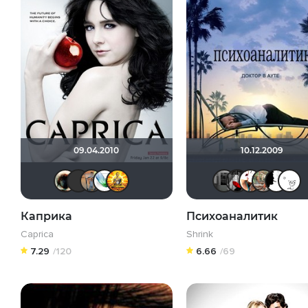
09.04.2010
10.12.2009
Haotik
Sergey_Z
Vadim Aliev
Soul-Life
:) да прибудет Свет !
Чехо
М
Каприка
Психоаналитик
Caprica
Shrink
7.29
/120
6.66
/69