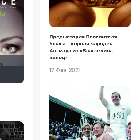
Предыстория Повелителя
Ужаса – короля-чародея
Ангмара из «Властелина
колец»
17 Фев. 2021
Хиппи с Миссисипи
radan
999Катерина999