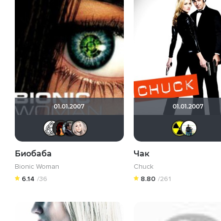
01.01.2007
01.01.2007
8Aliks
Александриночка
Dimon
Lady_GaGa
Биобаба
Чак
Bionic Woman
Chuck
6.14
/36
8.80
/261