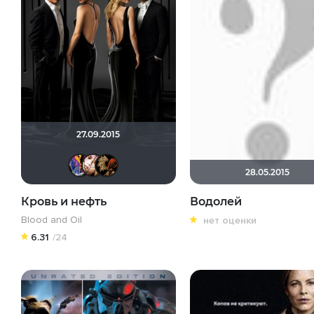
27.09.2015
MashaSD
Liprewas
lena 1981
28.05.2015
Кровь и нефть
Водолей
Blood and Oil
нет оценки
6.31
/24