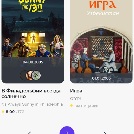
04.08.2005
El Barto
Victori_a
ElBrom
01.01.2005
В Филадельфии всегда
Игра
солнечно
O'YIN
It’s Always Sunny in Philadelphia
нет оценки
8.00
/172
1