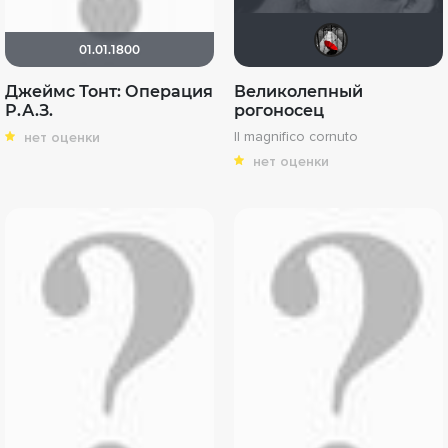
Мыш
01.01.1800
Джеймс Тонт: Операция
Великолепный
Р.А.З.
рогоносец
Il magnifico cornuto
нет оценки
нет оценки