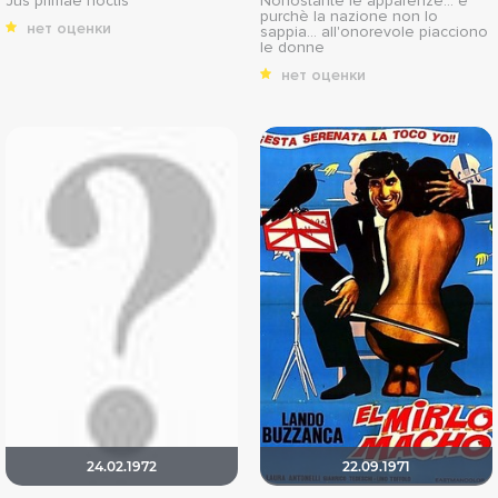
Jus primae noctis
Nonostante le apparenze... e
purchè la nazione non lo
нет оценки
sappia... all'onorevole piacciono
le donne
нет оценки
24.02.1972
22.09.1971