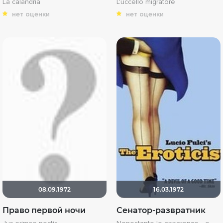
La calandria
L'uccello migratore
нет оценки
нет оценки
08.09.1972
16.03.1972
Право первой ночи
Сенатор-развратник