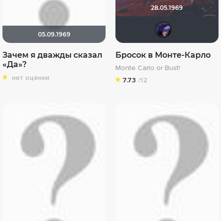
28.05.1969
ЖIН
05.09.1969
Зачем я дважды сказал
Бросок в Монте-Карло
«Да»?
Monte Carlo or Bust!
нет оценки
7.73
/12