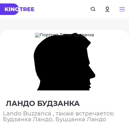
ЛАНДО БУДЗАНКА
Lando Buzzanca , также встречается:
Будзанка Ландо, Буццанка Ландо