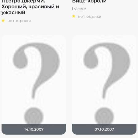
Пьетро Джерми.
Вице-короли
Хороший, красивый и
I vicere
ужасный
нет оценки
нет оценки
14.10.2007
07.10.2007