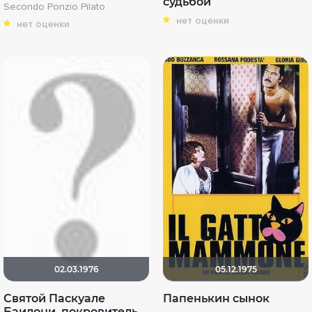
судьбой
Secondo Ponzio Pilato
нет оценки
нет оценки
02.03.1976
05.12.1975
Святой Паскуале
Папенькин сынок
Баилони, покровитель