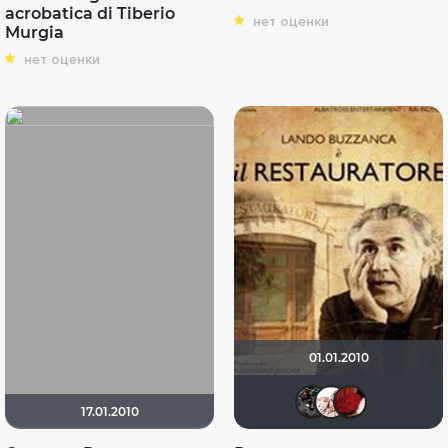
acrobatica di Tiberio
нет оценки
Murgia
нет оценки
01.01.2010
CatSal
Fais
R
17.01.2010