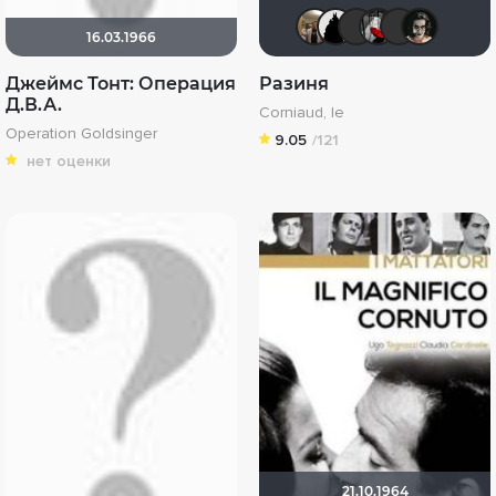
Vladimir 
BullDoG
yuzja
Мы
16.03.1966
Джеймс Тонт: Операция
Разиня
Д.В.А.
Corniaud, le
Operation Goldsinger
9.05
/121
нет оценки
21.10.1964