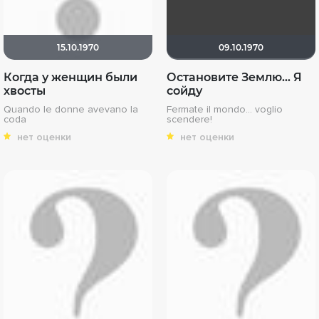
15.10.1970
09.10.1970
Когда у женщин были
Остановите Землю… Я
хвосты
сойду
Quando le donne avevano la
Fermate il mondo... voglio
coda
scendere!
нет оценки
нет оценки