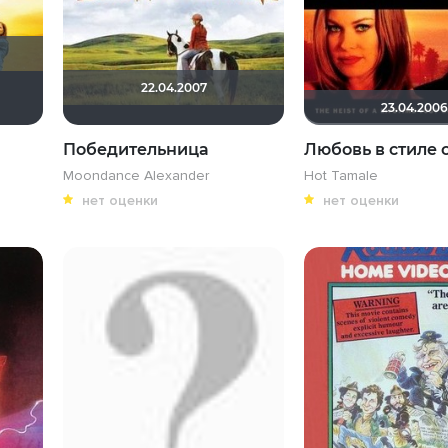
22.04.2007
PanDa 3DD
Xrymka
BuNNy)
Кесси
23.04.2006
Победительница
Любовь в стиле 
Moondance Alexander
Hot Tamale
нет оценки
нет оценки