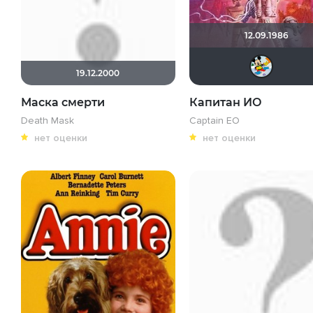
12.09.1986
19.12.2000
Маска смерти
Капитан ИО
Death Mask
Captain EO
нет оценки
нет оценки