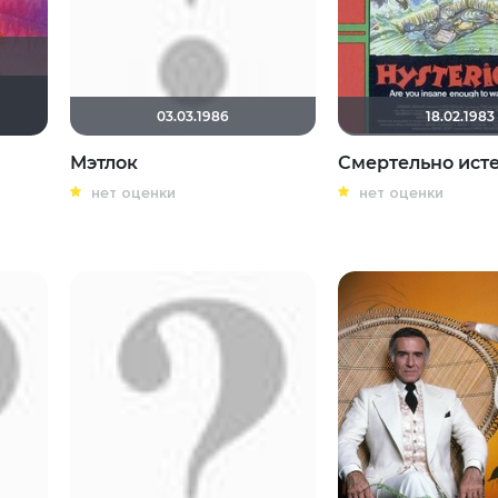
Хельга44_46
03.03.1986
18.02.1983
Мэтлок
Смертельно ист
нет оценки
нет оценки