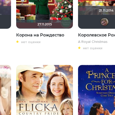
21.11.2014
a ad inferos
KyuubIK
Anastasika ROmanov
АНГЕЛ
27.11.2015
Корона на Рождество
Королевское Ро
A Royal Christmas
нет оценки
нет оценки