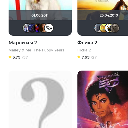
01.06.2011
25.04.2010
Риша_88
arilev96
natan666_85
Tanya@87
Дмитрий_ Vespa
P
Марли и я 2
Флика 2
Marley & Me: The Puppy Years
Flicka 2
5.79
/37
7.63
/27