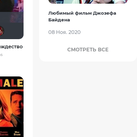
Любимый фильм Джозефа
Байдена
Алина28
Amarian
Holy-padre
Kiara Gorano
Александра6639
08 Ноя. 2020
ождество
СМОТРЕТЬ ВСЕ
as