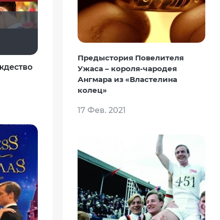
Viktorija Danilevskaja
Предыстория Повелителя
ждество
Ужаса – короля-чародея
Ангмара из «Властелина
колец»
17 Фев. 2021