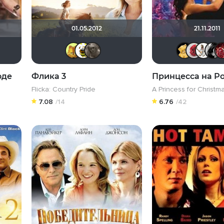
01.05.2012
21.11.2011
Aliya_Koveza
Tika
Xrymka
BuNNy)
Кесси
оде
Флика 3
Принцесса на Р
Flicka: Country Pride
A Princess for Christm
7.08
/14
6.76
/42