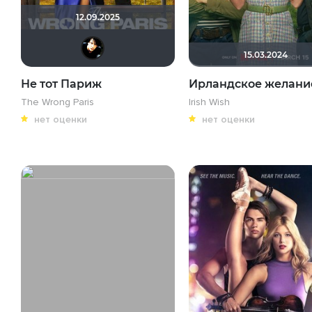
12.09.2025
sem1980
15.03.2024
Не тот Париж
Ирландское желани
The Wrong Paris
Irish Wish
нет оценки
нет оценки