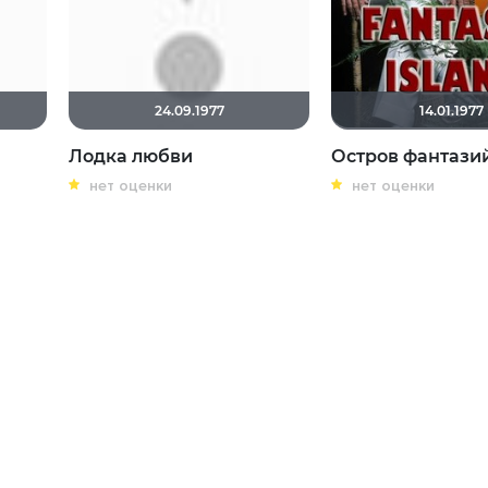
24.09.1977
14.01.1977
Лодка любви
Остров фантази
нет оценки
нет оценки