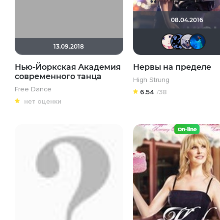
08.04.2016
Vi
13.09.2018
Нью-Йоркская Академия
Нервы на пределе
современного танца
High Strung
Free Dance
6.54
/38
нет оценки