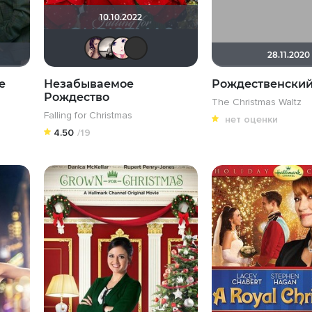
10.10.2022
malika2012
Рижанка
Via ad inferos
LouisDeFunes
28.11.2020
е
Незабываемое
Рождественский
Рождество
The Christmas Waltz
Falling for Christmas
нет оценки
4.50
/19