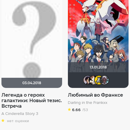
13.01.2018
Epoff
Nirol
El 
03.04.2018
Легенда о героях
Любимый во Франксе
галактики: Новый тезис.
Darling in the Frankxx
Встреча
6.66
/53
A Cinderella Story 3
нет оценки