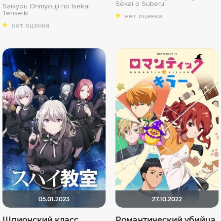
Sekai o Suberu
Saikyou Onmyouji no Isekai
Tenseiki
нет оценки
нет оценки
05.01.2023
27.10.2022
Шпионский класс
Романтический убийца