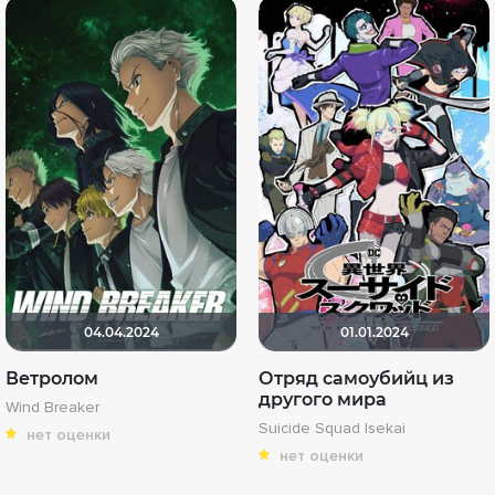
04.04.2024
01.01.2024
Ветролом
Отряд самоубийц из
другого мира
Wind Breaker
Suicide Squad Isekai
нет оценки
нет оценки