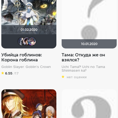
01.02.2020
don_exreo
Epoff
RokuRou
10.01.2020
Убийца гоблинов:
Тама: Откуда же он
Корона гоблина
взялся?
Goblin Slayer: Goblin's Crown
Uchi Tama?! Uchi no Tama
Shirimasen ka?
6.55
/17
нет оценки