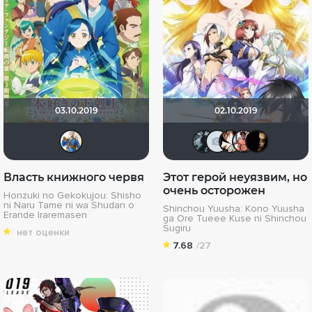
03.10.2019
02.10.2019
Basmach
Noramel
igor23
Niro
G
Власть книжного червя
Этот герой неуязвим, но
очень осторожен
Honzuki no Gekokujou: Shisho
ni Naru Tame ni wa Shudan o
Shinchou Yuusha: Kono Yuusha
Erande Iraremasen
ga Ore Tueee Kuse ni Shinchou
Sugiru
нет оценки
7.68
/27