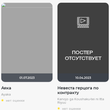
01.07.2023
10.04.2023
Аяка
Невеста герцога по
контракту
Ayaka
Kanojo ga Koushaku-tei ni Itta
нет оценки
Riyuu
нет оценки