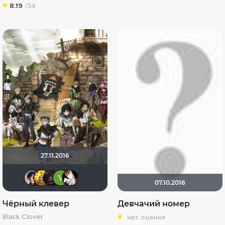
8.19
/34
27.11.2016
Epoff
:) да прибудет Свет !
Skyspeed
opa4a
Nirol
07.10.2016
Чёрный клевер
Девчачий номер
Black Clover
нет оценки