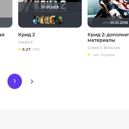
10.01.2019
den_chas
Борька
Gautama Buddha
Leksus81
Hulk
01.01.2018
ая
Крид 2
Крид 2: дополни
материалы
Creed II
Creed II: Bonuces
6.27
/155
нет оценки
1