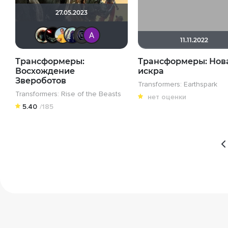
27.05.2023
Haotik
Mr. Casper
Michael Guy
umka27
Zaker
Анатолий Ш
11.11.2022
Трансформеры:
Трансформеры: Нов
Восхождение
искра
Звероботов
Transformers: Earthspark
Transformers: Rise of the Beasts
нет оценки
5.40
/185