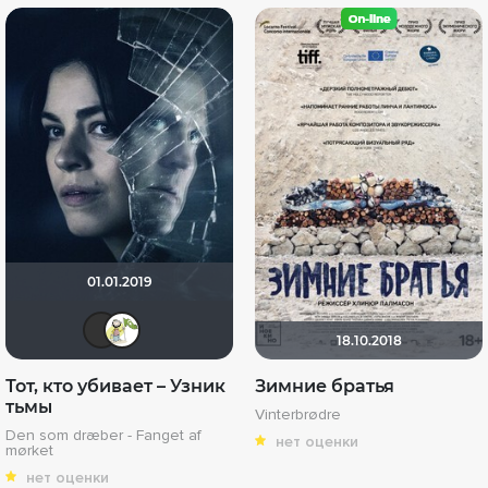
01.01.2019
Iv
ditch
18.10.2018
Тот, кто убивает – Узник
Зимние братья
тьмы
Vinterbrødre
Den som dræber - Fanget af
нет оценки
mørket
нет оценки