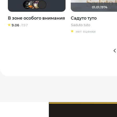
xrockx
Linda Esvika
Rusobit
Sergey_Z
01.01.1974
В зоне особого внимания
Садуто туто
Saduto tuto
9.06
/197
нет оценки