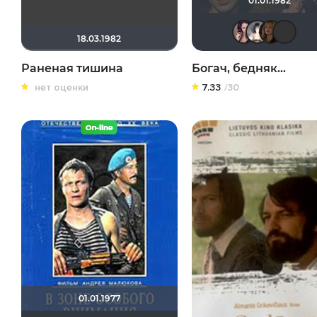
01.01.1982
ma
18.03.1982
Раненая тишина
Богач, бедняк...
нет оценки
7.33
/30
01.01.1977