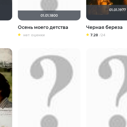
01.01.1977
lika2012
LITTLE-L17
msolga25
гостья из будущего
01.01.1800
Осень моего детства
Черная береза
нет оценки
7.28
/24