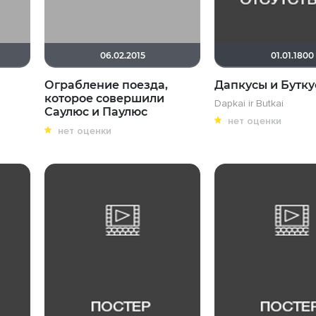
06.02.2015
01.01.1800
Ограбление поезда,
Дапкусы и Бутк
которое совершили
Dapkai ir Butkai
Саулюс и Паулюс
нет оценки
нет оценки