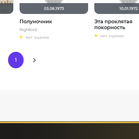
03.06.1973
10.01.1972
Полуночник
Эта проклятая
покорность
Nightbird
нет оценки
нет оценки
1